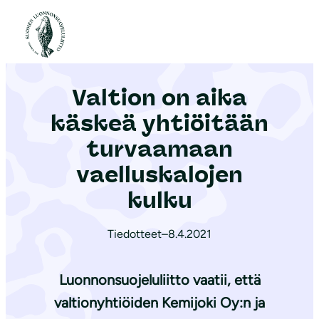
S
i
Etusivu
|
Ajankohtaista
|
Valtion on aika käskeä yhtiöitään turvaamaan vaelluskalojen kulku
i
r
Valtion on aika
r
y
käskeä yhtiöitään
s
turvaamaan
i
vaelluskalojen
s
ä
kulku
l
t
Tiedotteet
–
8.4.2021
ö
ö
Luonnonsuojeluliitto vaatii, että
n
valtionyhtiöiden Kemijoki Oy:n ja