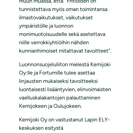
muun muassa, että ”Yhtiöiden on
tunnistettava myös oman toimintansa
ilmastovaikutukset, vaikutukset
ympäristölle ja luonnon
monimuotoisuudelle sekä asetettava
niille verrokkiyhtiöihin nähden
kunnianhimoiset mitattavat tavoitteet”.
Luonnonsuojeluliiton mielestä Kemijoki
Oy:lle ja Fortumille tulee asettaa
linjausten mukaiseksi tavoitteeksi
luontaisesti lisääntyvien, elinvoimaisten
vaelluskalakantojen palauttaminen
Kemijokeen ja Oulujokeen.
Kemijoki Oy on vastustanut Lapin ELY-
keskuksen esitystä