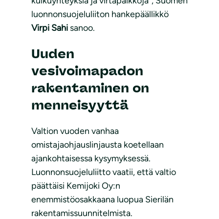
kulkuyhteyksiä ja virtapaikkoja”, Suomen
luonnonsuojeluliiton hankepäällikkö
Virpi Sahi
sanoo.
Uuden
vesivoimapadon
rakentaminen on
menneisyyttä
Valtion vuoden vanhaa
omistajaohjauslinjausta koetellaan
ajankohtaisessa kysymyksessä.
Luonnonsuojeluliitto vaatii, että valtio
päättäisi Kemijoki Oy:n
enemmistöosakkaana luopua Sierilän
rakentamissuunnitelmista.