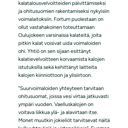
kalatalousvelvoitteiden päivittämiseksi
ja ohitusuomien rakentamiseksi nykyisiin
voimalaitoksiin. Fortum puolestaan on
ollut vastahakoinen toteuttamaan
Oulujokeen varsinaisia kalateitä, joita
pitkin kalat voisivat uida voimaloiden
ohi. Yhtiö on sen sijaan esittänyt
kalatievelvoitteen korvaamista kalojen
istutuksilla sekä kehittänyt laitteita
kalojen kiinniottoon ja ylisiirtoon.
”Suurvoimaloiden yhteyteen tarvitaan
ohitusuomat, joissa vesi virtaa jatkuvasti
ympäri vuoden. Vaelluskalojen on
voitava liikkua ylä- ja alavirtaan itse.
Monet muutkin jokieliöt tarvitsevat näitä