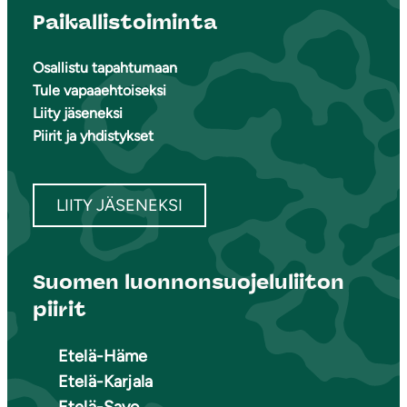
Paikallistoiminta
Osallistu tapahtumaan
Tule vapaaehtoiseksi
Liity jäseneksi
Piirit ja yhdistykset
LIITY JÄSENEKSI
Suomen luonnonsuojeluliiton
piirit
Etelä-Häme
Etelä-Karjala
Etelä-Savo