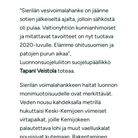
”Sierilän vesivoimalahanke on jäänne
sotien jälkeiseltä ajalta, jolloin sähköstä
oli pulaa. Valtionyhtiön kunnianhimoiset
ja mitattavat tavoitteet on nyt tuotava
2020-luvulle. Elämme ohitusuomien ja
patojen purun aikaa”,
Luonnonsuojeluliiton suojelupäällikkö
Tapani Veistola
toteaa.
Sierilän voimalahankkeen haitat luonnon
monimuotoisuudelle ovat merkittävät.
Veden nousu kahdeksalla metrillä
hukuttaisi Keski-Kemijoen viimeiset
virtapaikat, joille Kemijokeen
palautettava lohi ja muut vaelluskalat
nousisivat kutemaan. Rakentaminen