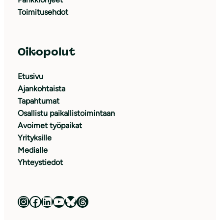
Toimitusehdot
Oikopolut
Etusivu
Ajankohtaista
Tapahtumat
Osallistu paikallistoimintaan
Avoimet työpaikat
Yrityksille
Medialle
Yhteystiedot
Luonnonsuojeluliitto Instagramissa
Luonnonsuojeluliitto Facebookissa
Luonnonsuojeluliitto LinkedInissä
Luonnonsuojeluliiton YouTube-kanava
Luonnonsuojeluliitto Blueskyssa
Luonnonsuojeluliitto Threadsissa