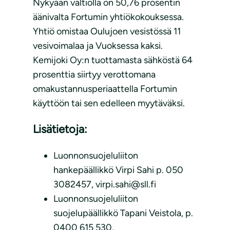
Nykyään valtiolla on 50,76 prosentin
äänivalta Fortumin yhtiökokouksessa.
Yhtiö omistaa Oulujoen vesistössä 11
vesivoimalaa ja Vuoksessa kaksi.
Kemijoki Oy:n tuottamasta sähköstä 64
prosenttia siirtyy verottomana
omakustannusperiaattella Fortumin
käyttöön tai sen edelleen myytäväksi.
Lisätietoja:
Luonnonsuojeluliiton
hankepäällikkö Virpi Sahi p. 050
3082457, virpi.sahi@sll.fi
Luonnonsuojeluliiton
suojelupäällikkö Tapani Veistola, p.
0400 615 530,