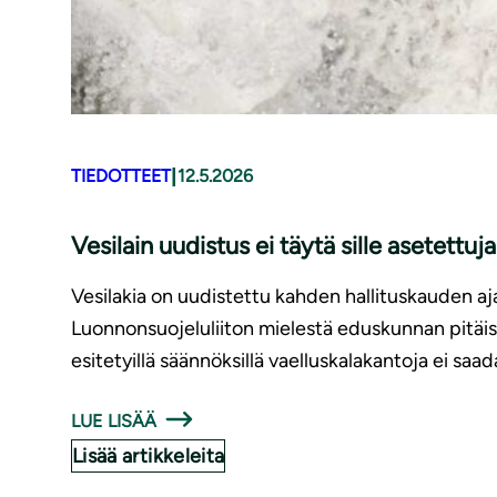
|
TIEDOTTEET
12.5.2026
Vesilain uudistus ei täytä sille asetettuj
Vesilakia on uudistettu kahden hallituskauden aja
Luonnonsuojeluliiton mielestä eduskunnan pitäis
esitetyillä säännöksillä vaelluskalakantoja ei saa
LUE LISÄÄ
Lisää artikkeleita