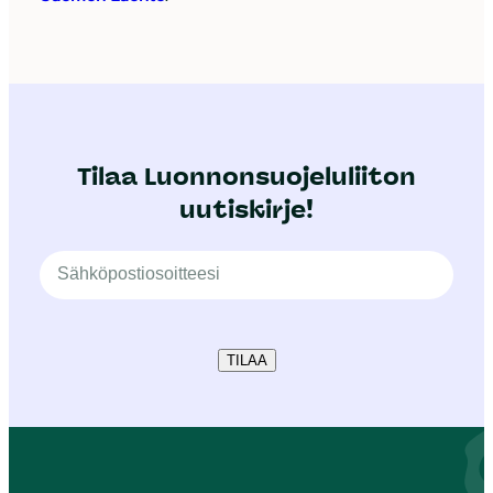
Tilaa Luonnonsuojeluliiton
uutiskirje!
TILAA