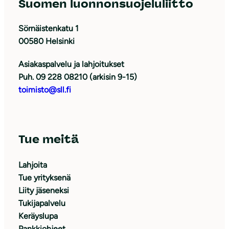
Suomen luonnonsuojeluliitto
Sörnäistenkatu 1
00580 Helsinki
Asiakaspalvelu ja lahjoitukset
Puh. 09 228 08210 (arkisin 9-15)
toimisto@sll.fi
Tue meitä
Lahjoita
Tue yrityksenä
Liity jäseneksi
Tukijapalvelu
Keräyslupa
Pankkiohjeet