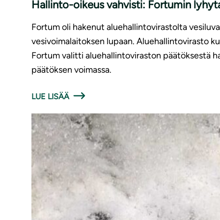
Hallinto-oikeus vahvisti: Fortumin lyhyt
Fortum oli hakenut aluehallintovirastolta vesiluv
vesivoimalaitoksen lupaan. Aluehallintovirasto kui
Fortum valitti aluehallintoviraston päätöksestä ha
päätöksen voimassa.
LUE LISÄÄ