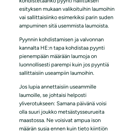
kohdistetaanko pyynti hallituksen
esityksen mukaan valikoituihin laumoihin
vai sallittaisiinko esimerkiksi parin suden
ampuminen sitä usemmista laumoista.
Pyynnin kohdistamisen ja valvonnan
kannalta HE:n tapa kohdistaa pyynti
pienempään määrään laumoja on
luonnollisesti parempi kuin jos pyyntiä
sallittaisiin useampiin laumoihin.
Jos lupia annettaisiin useammille
laumoille, se johtaisi helposti
yliverotukseen: Samana päivänä voisi
olla suuri joukko metsästysseurueita
maastossa. Ne voisivat ampua ison
määrän susia ennen kuin tieto kiintiön