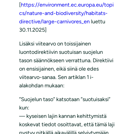
[
https://environment.ec.europa.eu/topi
cs/nature-and-biodiversity/habitats-
directive/large-carnivores_en
luettu
30.11.2025]
Lisäksi viitearvo on toissijainen
luontodirektiivin suotuisan suojelun
tason säännökseen verrattuna. Direktiivi
on ensisijainen, eikä siinä ole edes
viitearvo-sanaa. Sen artiklan 1 i-
alakohdan mukaan:
”Suojelun taso” katsotaan ”suotuisaksi”
kun:
— kyseisen lajin kannan kehittymistä
koskevat tiedot osoittavat, että tämä laji
pystyy pitkällä aikavälillä selviytymään