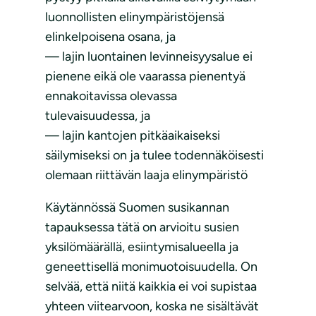
luonnollisten elinympäristöjensä
elinkelpoisena osana, ja
— lajin luontainen levinneisyysalue ei
pienene eikä ole vaarassa pienentyä
ennakoitavissa olevassa
tulevaisuudessa, ja
— lajin kantojen pitkäaikaiseksi
säilymiseksi on ja tulee todennäköisesti
olemaan riittävän laaja elinympäristö
Käytännössä Suomen susikannan
tapauksessa tätä on arvioitu susien
yksilömäärällä, esiintymisalueella ja
geneettisellä monimuotoisuudella. On
selvää, että niitä kaikkia ei voi supistaa
yhteen viitearvoon, koska ne sisältävät