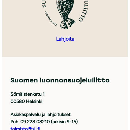
Lahjoita
Suomen luonnonsuojeluliitto
Sörnäistenkatu 1
00580 Helsinki
Asiakaspalvelu ja lahjoitukset
Puh. 09 228 08210 (arkisin 9-15)
toimisto@sll.fi