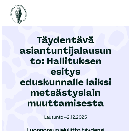
S
i
Etusivu
|
Ajankohtaista
|
Täydentävä asiantuntijalausunto: Hallituksen esitys eduskunnalle laiksi metsästyslain muuttamisesta
i
r
Täydentävä
r
y
asiantuntijalausun
s
to: Hallituksen
i
esitys
s
ä
eduskunnalle laiksi
l
metsästyslain
t
muuttamisesta
ö
ö
Lausunto –
2.12.2025
n
Luonnonsuojeluliitto täydensi