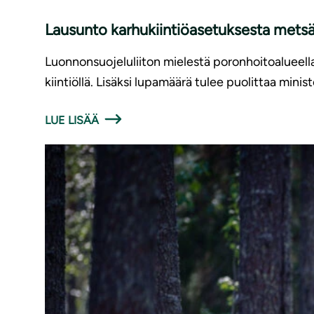
Lausunto karhukiintiöasetuksesta met
Luonnonsuojeluliiton mielestä poronhoitoalueellak
kiintiöllä. Lisäksi lupamäärä tulee puolittaa minis
LUE LISÄÄ