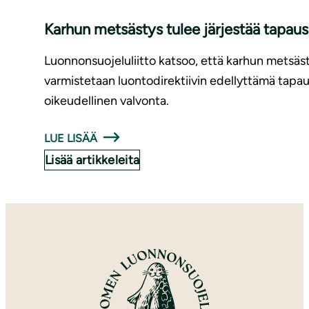
Karhun metsästys tulee järjestää tapauskoht
Luonnonsuojeluliitto katsoo, että karhun metsästys t
varmistetaan luontodirektiivin edellyttämä tapa
oikeudellinen valvonta.
LUE LISÄÄ
Lisää artikkeleita