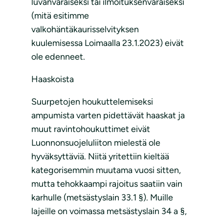
luvanvaraiseksi tai ilmoituksenvaraiseksi
(mitä esitimme
valkohäntäkaurisselvityksen
kuulemisessa Loimaalla 23.1.2023) eivät
ole edenneet.
Haaskoista
Suurpetojen houkuttelemiseksi
ampumista varten pidettävät haaskat ja
muut ravintohoukuttimet eivät
Luonnonsuojeluliiton mielestä ole
hyväksyttäviä. Niitä yritettiin kieltää
kategorisemmin muutama vuosi sitten,
mutta tehokkaampi rajoitus saatiin vain
karhulle (metsästyslain 33.1 §). Muille
lajeille on voimassa metsästyslain 34 a §,