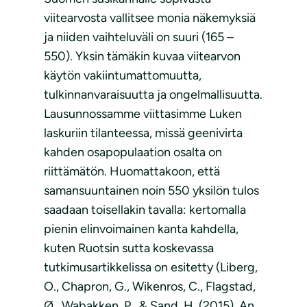
viitearvosta vallitsee monia näkemyksiä
ja niiden vaihteluväli on suuri (165 –
550). Yksin tämäkin kuvaa viitearvon
käytön vakiintumattomuutta,
tulkinnanvaraisuutta ja ongelmallisuutta.
Lausunnossamme viittasimme Luken
laskuriin tilanteessa, missä geenivirta
kahden osapopulaation osalta on
riittämätön. Huomattakoon, että
samansuuntainen noin 550 yksilön tulos
saadaan toisellakin tavalla: kertomalla
pienin elinvoimainen kanta kahdella,
kuten Ruotsin sutta koskevassa
tutkimusartikkelissa on esitetty (Liberg,
O., Chapron, G., Wikenros, C., Flagstad,
Ø., Wabakken, P., & Sand, H. (2015). An