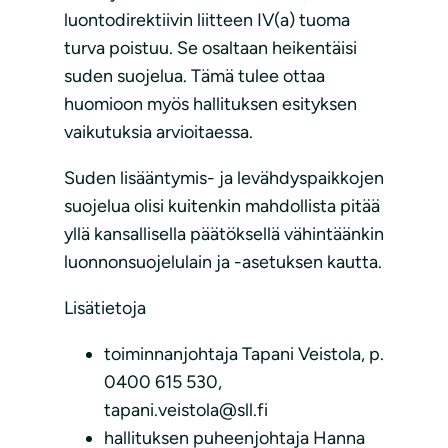
luontodirektiivin liitteen IV(a) tuoma
turva poistuu. Se osaltaan heikentäisi
suden suojelua. Tämä tulee ottaa
huomioon myös hallituksen esityksen
vaikutuksia arvioitaessa.
Suden lisääntymis- ja levähdyspaikkojen
suojelua olisi kuitenkin mahdollista pitää
yllä kansallisella päätöksellä vähintäänkin
luonnonsuojelulain ja -asetuksen kautta.
Lisätietoja
toiminnanjohtaja Tapani Veistola, p.
0400 615 530,
tapani.veistola@sll.fi
hallituksen puheenjohtaja Hanna