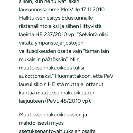
silloin, kun ne tulivat lakiin
lausunnossamme MmV:lle 17.11.2010
Hallituksen esitys Eduskunnalle
riistahallintolaiksi ja siihen liittyvistä
laeista HE 237/2010 vp: “Selvintä olisi
viitata ympäristöjärjestöjen
valitusoikeuden osalta vain ”tämän lain
mukaisiin päätöksiin”. Niin
muutoksenhakuoikeus tulisi
aukottomaksi.” Huomattakoon, että PeV
lausui silloin HE:stä mutta ei ottanut
kantaa muutoksenhakuoikeuden
laajuuteen (PeVL 48/2010 vp).
Muutoksenhakuoikeuksien ja
mahdollisesti myös
asetuksenantovaltuuksien osalta