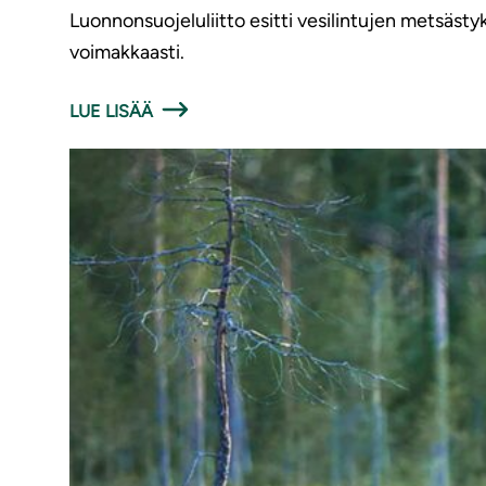
Luonnonsuojeluliitto esitti vesilintujen metsäs
voimakkaasti.
LUE LISÄÄ