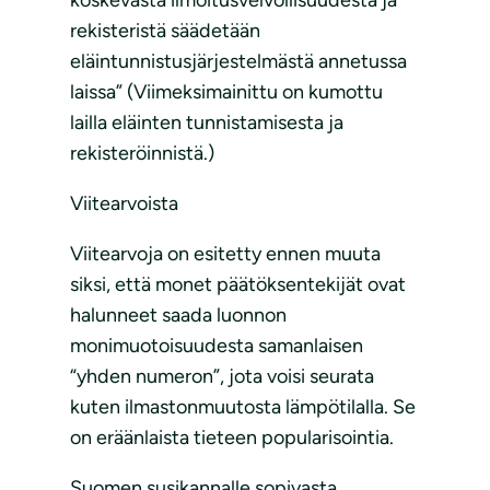
koskevasta ilmoitusvelvollisuudesta ja
rekisteristä säädetään
eläintunnistusjärjestelmästä annetussa
laissa” (Viimeksimainittu on kumottu
lailla eläinten tunnistamisesta ja
rekisteröinnistä.)
Viitearvoista
Viitearvoja on esitetty ennen muuta
siksi, että monet päätöksentekijät ovat
halunneet saada luonnon
monimuotoisuudesta samanlaisen
“yhden numeron”, jota voisi seurata
kuten ilmastonmuutosta lämpötilalla. Se
on eräänlaista tieteen popularisointia.
Suomen susikannalle sopivasta