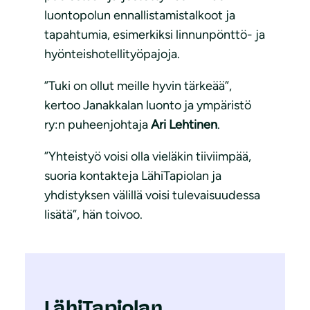
luontopolun ennallistamistalkoot ja
tapahtumia, esimerkiksi linnunpönttö- ja
hyönteishotellityöpajoja.
”Tuki on ollut meille hyvin tärkeää”,
kertoo Janakkalan luonto ja ympäristö
ry:n puheenjohtaja
Ari Lehtinen
.
”Yhteistyö voisi olla vieläkin tiiviimpää,
suoria kontakteja LähiTapiolan ja
yhdistyksen välillä voisi tulevaisuudessa
lisätä”, hän toivoo.
LähiTapiolan