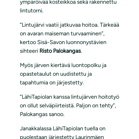
ympäröivää kosteikkoa sekä rakennettu
lintutorni.
”Lintujärvi vaatii jatkuvaa hoitoa. Tärkeää
on avaran maiseman turvaaminen”,
kertoo Sisä-Savon luonnonystävien
sihteeri
Risto Palokangas
.
Myös järven kiertävä luontopolku ja
opastetaulut on uudistettu ja
tapahtumia on järjestetty.
”LähiTapiolan kanssa lintujärven hoitotyö
on ollut selväpiirteistä. Paljon on tehty”,
Palokangas sanoo.
Janakkalassa LähiTapiolan tuella on
puolestaan järjestetty Laurinmäen