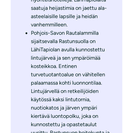
saatuja heijastimia on jaettu ala-
asteelaisille lapsille ja heidän
vanhemmilleen.
Pohjois-Savon Rautalammilla
sijaitsevalla Rastunsuolla on
LähiTapiolan avulla kunnostettu
lintujärveä ja sen ympäröimää
kosteikkoa. Entinen
turvetuotantoalue on vähitellen
palaamassa kohti luonnontilaa.
Lintujärvellä on retkeilijöiden
käytössä kaksi lintutornia,
nuotiokatos ja järven ympäri
kiertävä luontopolku, joka on
kunnostettu ja opastetaulut
uusittu. Rastunsuon hoitokunta ja