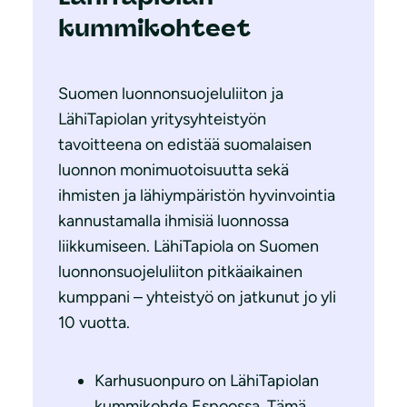
kummikohteet
Suomen luonnonsuojeluliiton ja
LähiTapiolan yritysyhteistyön
tavoitteena on edistää suomalaisen
luonnon monimuotoisuutta sekä
ihmisten ja lähiympäristön hyvinvointia
kannustamalla ihmisiä luonnossa
liikkumiseen. LähiTapiola on Suomen
luonnonsuojeluliiton pitkäaikainen
kumppani – yhteistyö on jatkunut jo yli
10 vuotta.
Karhusuonpuro on LähiTapiolan
kummikohde Espoossa. Tämä