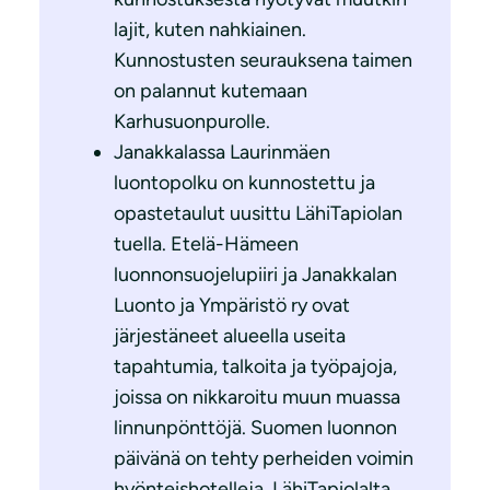
lajit, kuten nahkiainen.
Kunnostusten seurauksena taimen
on palannut kutemaan
Karhusuonpurolle.
Janakkalassa Laurinmäen
luontopolku on kunnostettu ja
opastetaulut uusittu LähiTapiolan
tuella. Etelä-Hämeen
luonnonsuojelupiiri ja Janakkalan
Luonto ja Ympäristö ry ovat
järjestäneet alueella useita
tapahtumia, talkoita ja työpajoja,
joissa on nikkaroitu muun muassa
linnunpönttöjä. Suomen luonnon
päivänä on tehty perheiden voimin
hyönteishotelleja. LähiTapiolalta