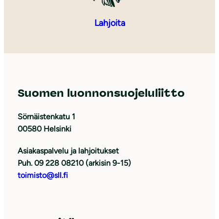
Lahjoita
Suomen luonnonsuojeluliitto
Sörnäistenkatu 1
00580 Helsinki
Asiakaspalvelu ja lahjoitukset
Puh. 09 228 08210 (arkisin 9-15)
toimisto@sll.fi