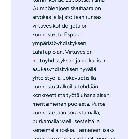
Gumbölenjoen sivuhaara on
arvokas ja lajistoltaan runsas
virtavesikohde, jota on
kunnostettu Espoon
ympäristöyhdistyksen,
LähiTapiolan, Virtavesien
hoitoyhdistyksen ja paikallisen
asukasyhdistyksen hyvällä
yhteistyöllä. Jokavuotisilla
kunnostustalkoilla tehdään
konkreettista työtä uhanalaisen
meritaimenen puolesta. Puroa
kunnostetaan soraistamalla,
purkamalla vaellusesteitä ja
keräämällä roskia. Taimenen lisäksi
kunnostuksesta hyötyvät muutkin