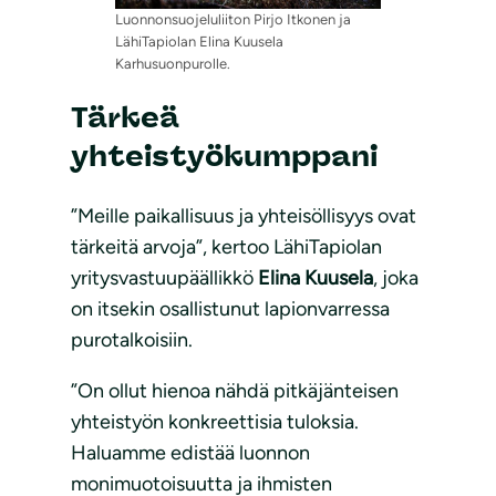
Luonnonsuojeluliiton Pirjo Itkonen ja
LähiTapiolan Elina Kuusela
Karhusuonpurolle.
Tärkeä
yhteistyökumppani
”Meille paikallisuus ja yhteisöllisyys ovat
tärkeitä arvoja”, kertoo LähiTapiolan
yritysvastuupäällikkö
Elina Kuusela
, joka
on itsekin osallistunut lapionvarressa
purotalkoisiin.
”On ollut hienoa nähdä pitkäjänteisen
yhteistyön konkreettisia tuloksia.
Haluamme edistää luonnon
monimuotoisuutta ja ihmisten