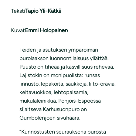
Teksti
Tapio Yli-Kätkä
Kuvat
Emmi Holopainen
Teiden ja asutuksen ympäröimän
purolaakson luonnontilaisuus yllättää.
Puusto on tiheää ja kasvillisuus rehevää.
Lajistokin on monipuolista: runsas
linnusto, lepakoita, saukkoja, liito-oravia,
keltavuokkoa, lehtopalsamia,
mukulaleinikkiä. Pohjois-Espoossa
sijaitseva Karhusuonpuro on
Gumbölenjoen sivuhaara.
”Kunnostusten seurauksena purosta