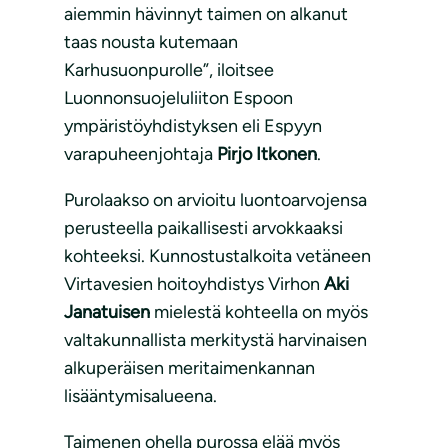
aiemmin hävinnyt taimen on alkanut
taas nousta kutemaan
Karhusuonpurolle”, iloitsee
Luonnonsuojeluliiton Espoon
ympäristöyhdistyksen eli Espyyn
varapuheenjohtaja
Pirjo Itkonen
.
Purolaakso on arvioitu luontoarvojensa
perusteella paikallisesti arvokkaaksi
kohteeksi. Kunnostustalkoita vetäneen
Virtavesien hoitoyhdistys Virhon
Aki
Janatuisen
mielestä kohteella on myös
valtakunnallista merkitystä harvinaisen
alkuperäisen meritaimenkannan
lisääntymisalueena.
Taimenen ohella purossa elää myös