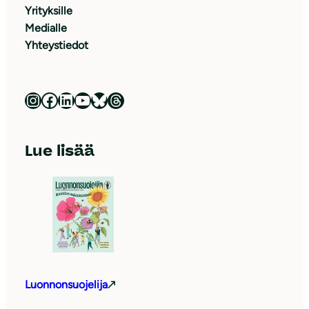
Yrityksille
Medialle
Yhteystiedot
Luonnonsuojeluliitto Instagramissa
Luonnonsuojeluliitto Facebookissa
Luonnonsuojeluliitto LinkedInissä
Luonnonsuojeluliiton YouTube-kanava
Luonnonsuojeluliitto Blueskyssa
Luonnonsuojeluliitto Threadsissa
Lue lisää
Luonnonsuojelija