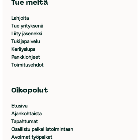
Tue meitä
Lahjoita
Tue yrityksenä
Liity jäseneksi
Tukijapalvelu
Keräyslupa
Pankkiohjeet
Toimitusehdot
Oikopolut
Etusivu
Ajankohtaista
Tapahtumat
Osallistu paikallistoimintaan
Avoimet työpaikat