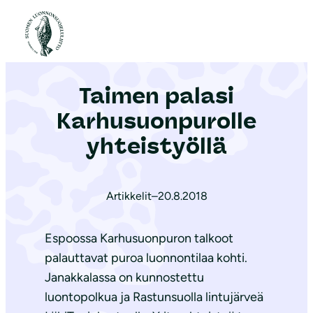
S
i
Etusivu
|
Ajankohtaista
|
Taimen palasi Karhusuonpurolle yhteistyöllä
i
r
Taimen palasi
r
y
Karhusuonpurolle
s
yhteistyöllä
i
s
ä
Artikkelit
–
20.8.2018
l
t
Espoossa Karhusuonpuron talkoot
ö
palauttavat puroa luonnontilaa kohti.
ö
Janakkalassa on kunnostettu
n
luontopolkua ja Rastunsuolla lintujärveä