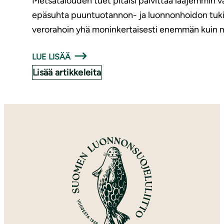
Metsätalouden tuet pitäisi päivittää laajemmin v
epäsuhta puuntuotannon- ja luonnonhoidon tukien vä
verorahoin yhä moninkertaisesti enemmän kuin 
LUE LISÄÄ
Lisää artikkeleita