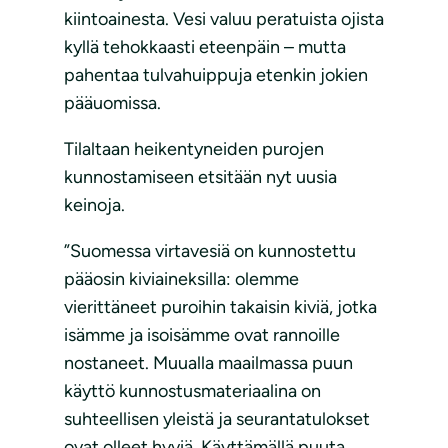
kiintoainesta. Vesi valuu peratuista ojista
kyllä tehokkaasti eteenpäin – mutta
pahentaa tulvahuippuja etenkin jokien
pääuomissa.
Tilaltaan heikentyneiden purojen
kunnostamiseen etsitään nyt uusia
keinoja.
”Suomessa virtavesiä on kunnostettu
pääosin kiviaineksilla: olemme
vierittäneet puroihin takaisin kiviä, jotka
isämme ja isoisämme ovat rannoille
nostaneet. Muualla maailmassa puun
käyttö kunnostusmateriaalina on
suhteellisen yleistä ja seurantatulokset
ovat olleet hyviä. Käyttämällä puuta