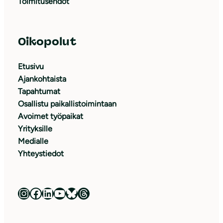
Toimitusehdot
Oikopolut
Etusivu
Ajankohtaista
Tapahtumat
Osallistu paikallistoimintaan
Avoimet työpaikat
Yrityksille
Medialle
Yhteystiedot
Luonnonsuojeluliitto Instagramissa
Luonnonsuojeluliitto Facebookissa
Luonnonsuojeluliitto LinkedInissä
Luonnonsuojeluliiton YouTube-kanava
Luonnonsuojeluliitto Blueskyssa
Luonnonsuojeluliitto Threadsissa