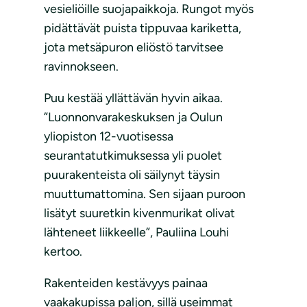
vesieliöille suojapaikkoja. Rungot myös
pidättävät puista tippuvaa kariketta,
jota metsäpuron eliöstö tarvitsee
ravinnokseen.
Puu kestää yllättävän hyvin aikaa.
”Luonnonvarakeskuksen ja Oulun
yliopiston 12-vuotisessa
seurantatutkimuksessa yli puolet
puurakenteista oli säilynyt täysin
muuttumattomina. Sen sijaan puroon
lisätyt suuretkin kivenmurikat olivat
lähteneet liikkeelle”, Pauliina Louhi
kertoo.
Rakenteiden kestävyys painaa
vaakakupissa paljon, sillä useimmat