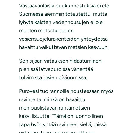
Vastaavanlaisia puukunnostuksia ei ole
Suomessa aiemmin toteutettu, mutta
lyhytaikaisten vedennousujen ei ole
muiden metsätalouden
vesiensuojelurakenteiden yhteydessä
havaittu vaikuttavan metsien kasvuun.
Sen sijaan virtauksen hidastuminen
pienissä latvapuroissa vähentää
tulvimista jokien pääuomissa.
Purovesi tuo rannoille noustessaan myös
ravinteita, minkä on havaittu
monipuolistavan rantametsien
kasvillisuutta. ”Tämä on luonnollinen
tapa hyödyntää ravinteet siellä, missä
niitä tarvitaan sen sijaan, että ne