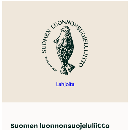
Lahjoita
Suomen luonnonsuojeluliitto