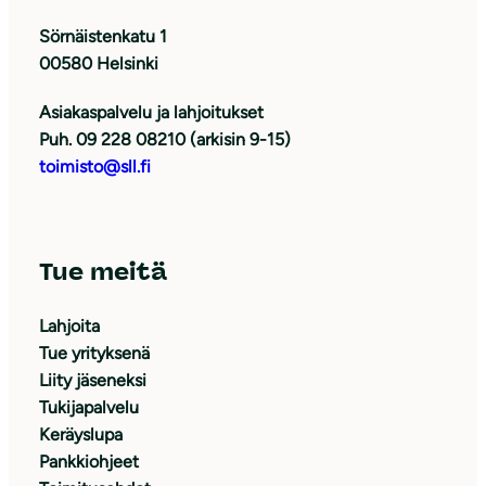
Sörnäistenkatu 1
00580 Helsinki
Asiakaspalvelu ja lahjoitukset
Puh. 09 228 08210 (arkisin 9-15)
toimisto@sll.fi
Tue meitä
Lahjoita
Tue yrityksenä
Liity jäseneksi
Tukijapalvelu
Keräyslupa
Pankkiohjeet