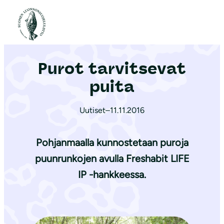
S
i
Etusivu
|
Ajankohtaista
|
Purot tarvitsevat puita
i
r
Purot tarvitsevat
r
y
puita
s
i
Uutiset
–
11.11.2016
s
ä
Pohjanmaalla kunnostetaan puroja
l
puunrunkojen avulla Freshabit LIFE
t
IP -hankkeessa.
ö
ö
n