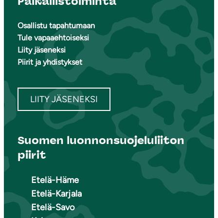
Paikallistoiminta
Osallistu tapahtumaan
Tule vapaaehtoiseksi
Liity jäseneksi
Piirit ja yhdistykset
LIITY JÄSENEKSI
Suomen luonnonsuojeluliiton
piirit
Etelä-Häme
Etelä-Karjala
Etelä-Savo