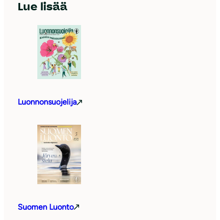
Lue lisää
Luonnonsuojelija
Suomen Luonto