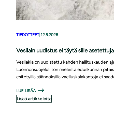
|
TIEDOTTEET
12.5.2026
Vesilain uudistus ei täytä sille asetettuj
Vesilakia on uudistettu kahden hallituskauden aja
Luonnonsuojeluliiton mielestä eduskunnan pitäis
esitetyillä säännöksillä vaelluskalakantoja ei saa
LUE LISÄÄ
Lisää artikkeleita