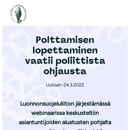
S
i
Etusivu
|
Ajankohtaista
|
Polttamisen lopettaminen vaatii poliittista ohjausta
i
r
Polttamisen
r
y
lopettaminen
s
vaatii poliittista
i
ohjausta
s
ä
Uutiset
–
24.3.2022
l
t
Luonnonsuojeluliiton järjestämässä
ö
ö
webinaarissa keskusteltiin
n
asiantuntijoiden alustusten pohjalta