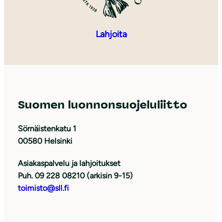
Lahjoita
Suomen luonnonsuojeluliitto
Sörnäistenkatu 1
00580 Helsinki
Asiakaspalvelu ja lahjoitukset
Puh. 09 228 08210 (arkisin 9-15)
toimisto@sll.fi