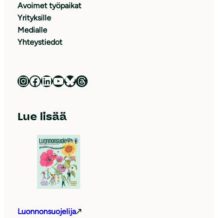
Avoimet työpaikat
Yrityksille
Medialle
Yhteystiedot
Luonnonsuojeluliitto Instagramissa
Luonnonsuojeluliitto Facebookissa
Luonnonsuojeluliitto LinkedInissä
Luonnonsuojeluliiton YouTube-kanava
Luonnonsuojeluliitto Blueskyssa
Luonnonsuojeluliitto Threadsissa
Lue lisää
Luonnonsuojelija