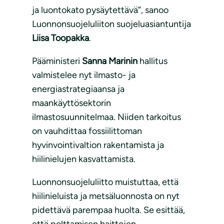
ja luontokato pysäytettävä”, sanoo
Luonnonsuojeluliiton suojeluasiantuntija
Liisa Toopakka
.
Pääministeri
Sanna Marinin
hallitus
valmistelee nyt ilmasto- ja
energiastrategiaansa ja
maankäyttösektorin
ilmastosuunnitelmaa. Niiden tarkoitus
on vauhdittaa fossiilittoman
hyvinvointivaltion rakentamista ja
hiilinielujen kasvattamista.
Luonnonsuojeluliitto muistuttaa, että
hiilinieluista ja metsäluonnosta on nyt
pidettävä parempaa huolta. Se esittää,