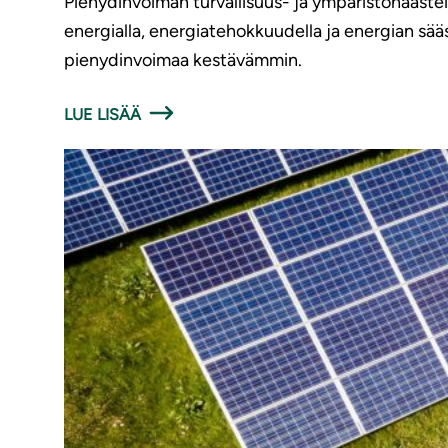
Pienydinvoiman turvallisuus- ja ympäristöhaasteit
energialla, energiatehokkuudella ja energian sä
pienydinvoimaa kestävämmin.
LUE LISÄÄ