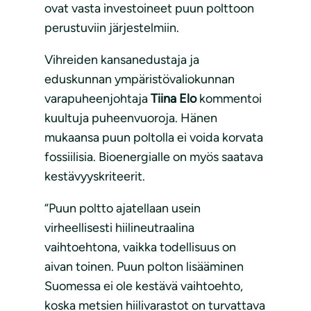
ovat vasta investoineet puun polttoon
perustuviin järjestelmiin.
Vihreiden kansanedustaja ja
eduskunnan ympäristövaliokunnan
varapuheenjohtaja
Tiina Elo
kommentoi
kuultuja puheenvuoroja. Hänen
mukaansa puun poltolla ei voida korvata
fossiilisia. Bioenergialle on myös saatava
kestävyyskriteerit.
“Puun poltto ajatellaan usein
virheellisesti hiilineutraalina
vaihtoehtona, vaikka todellisuus on
aivan toinen. Puun polton lisääminen
Suomessa ei ole kestävä vaihtoehto,
koska metsien hiilivarastot on turvattava