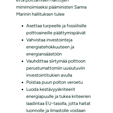
että polttamisen haittojen
mimimoimiseksi pääministeri Sanna
Marinin hallituksen tulee
Asettaa turpeelle ja fossiilisille
polttoaineille päättymispäivät
Vahvistaa investointeja
energiatehokkuuteen ja
energiansäästöön
Vauhdittaa siirtymää polttoon
perustumattomiin uusiutuviin
investointitukien avulla
Poistaa puun polton veroetu
Luoda kestävyyskriteerit
energiapuulle ja tukea kriteerien
laadintaa EU-tasolla, jotta haitat
luonnolle ja ilmastolle voidaan