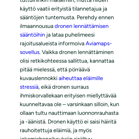
käyttö vaatii erityistä tilannetajua ja
sääntöjen tuntemusta. Perehdy ennen
ilmaannousua
dronen lennättämisen
sääntöihin
ja lataa puhelimeesi
rajoitusalueista informoiva
Aviamaps-
sovellus
. Vaikka dronen lennättäminen
olisi retkikohteessa sallittua, kannattaa
pitää mielessä, että pörräävä
kuvauslennokki
aiheuttaa eläimille
stressiä
, eikä dronen surraus
ihmiskorvallekaan erityisen miellyttävää
kuunneltavaa ole – varsinkaan silloin, kun
ollaan tultu nauttimaan luonnonrauhasta
ja -äänistä. Dronen käyttö ei saisi häiritä
rauhoitettuja eläimiä, ja myös
jokamiehenoikeuksiin sisältyy