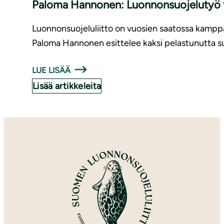
Paloma Hannonen: Luon­non­suo­je­lu­työ 
Luonnonsuojeluliitto on vuosien saatossa kamppai
Paloma Hannonen
esittelee kaksi pelastunutta s
LUE LISÄÄ
Lisää artikkeleita