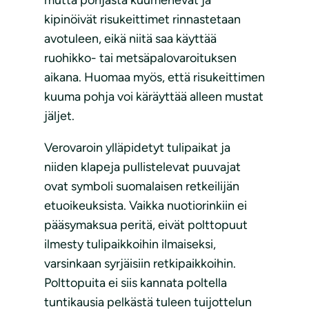
kipinöivät risukeittimet rinnastetaan
avotuleen, eikä niitä saa käyttää
ruohikko- tai metsäpalovaroituksen
aikana. Huomaa myös, että risukeittimen
kuuma pohja voi käräyttää alleen mustat
jäljet.
Verovaroin ylläpidetyt tulipaikat ja
niiden klapeja pullistelevat puuvajat
ovat symboli suomalaisen retkeilijän
etuoikeuksista. Vaikka nuotiorinkiin ei
pääsymaksua peritä, eivät polttopuut
ilmesty tulipaikkoihin ilmaiseksi,
varsinkaan syrjäisiin retkipaikkoihin.
Polttopuita ei siis kannata poltella
tuntikausia pelkästä tuleen tuijottelun