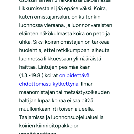
liikkumisesta ei jää epäselväksi. Koira,
kuten omistajansakin, on kuitenkin
luonnossa vieraana, ja luonnonvaraisten
eläinten näkökulmasta koira on peto ja
uhka. Siksi koiran omistajan on tärkeää
huolehtia, ettei retkikumppani aiheuta
luonnossa liikkuessaan ylimääräistä
haittaa. Lintujen pesimäaikaan
(1.3.-19.8.) koirat
on pidettävä
ehdottomasti kytkettynä.
Ilman
maanomistajan tai metsästysoikeuden
haltijan lupaa koiraa ei saa pitää
muulloinkaan irti toisen alueella.
Taajamissa ja luonnonsuojelualueilla
koirien kiinnipitopakko on
ympärivuotinen.