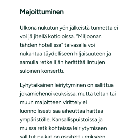
Majoittuminen
Ulkona nukutun yön jälkeistä tunnetta ei
voi jäljitellä kotioloissa. “Miljoonan
tähden hotellissa” taivasalla voi
nukahtaa täydelliseen hiljaisuuteen ja
aamulla retkeilijän herättää lintujen
suloinen konsertti.
Lyhytaikainen leiriytyminen on sallittua
jokamiehenoikeuksissa, mutta teltan tai
muun majoitteen virittely ei
luonnollisesti saa aiheuttaa haittaa
ympäristölle. Kansallispuistoissa ja
muissa retkikohteissa leiriytymiseen
sallitut paikat on osoitettu erikseen,