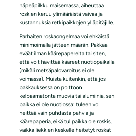
häpeäpilkku maisemassa, aiheuttaa
roskien keruu ylimääräistä vaivaa ja
kustannuksia retkipaikkojen ylläpitäjille.
Parhaiten roskaongelmaa voi ehkäistä
minimoimalla jätteen määrän. Pakkaa
eväät ilman käärepapereita tai siten,
että voit hävittää kääreet nuotiopaikalla
(mikäli metsäpalovaroitus ei ole
voimassa). Muista kuitenkin, että jos
pakkauksessa on polttoon
kelpaamatonta muovia tai alumiinia, sen
paikka ei ole nuotiossa: tuleen voi
heittää vain puhdasta pahvia ja
käärepaperia, eikä tulipaikka ole roskis,
vaikka liekkien keskelle heitetyt roskat