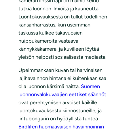
kameran linssin läpi on mainio keino
tutkia luonnon ilmiöitä ja kauneutta.
Luontokuvauksesta on tullut todellinen
kansanharrastus, kun useimman
taskussa kulkee takavuosien
huippukameroita vastaava
kännykkäkamera, ja kuvilleen löytää
yleisön helposti sosiaalisesta mediasta.
Upeimmankaan kuvan tai harvinaisen
lajihavainnon hintana ei kuitenkaan saa
olla luonnon kärsimä haitta.
Suomen
luonnonvalokuvaajien eettiset säännöt
ovat perehtymisen arvoiset kaikille
luontokuvauksesta kiinnostuneille, ja
lintubongarin on hyödyllistä tuntea
Birdlifen huomaavaisen havainnoinnin