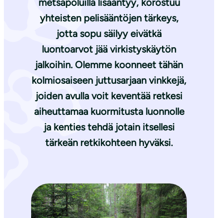
metsäpoluilla lisääntyy, korostuu
yhteisten pelisääntöjen tärkeys,
jotta sopu säilyy eivätkä
luontoarvot jää virkistyskäytön
jalkoihin. Olemme koonneet tähän
kolmiosaiseen juttusarjaan vinkkejä,
joiden avulla voit keventää retkesi
aiheuttamaa kuormitusta luonnolle
ja kenties tehdä jotain itsellesi
tärkeän retkikohteen hyväksi.