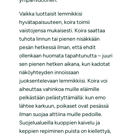
Vaikka luottaisit lemmikkisi
hyvätapaisuuteen, koira toimii
vaistojensa mukaisesti. Koira saattaa
tuhota linnun tai pienen nisäkkään
pesän hetkessä ilman, että ehdit
ollenkaan huomata tapahtunutta – juuri
sen pienen hetken aikana, kun kadotat
näköyhteyden innoissaan
juoksentelevaan lemmikkiisi. Koira voi
aiheuttaa vahinkoa muille eläimille
pelkästään pelästyttämällä: kun emo
lähtee karkuun, poikaset ovat pesässä
ilman suojaa alttiina muille pedoille.
Suojelualueilla kuoppien kaivelu ja
keppien repiminen puista on kiellettyä,