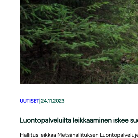
|
UUTISET
24.11.2023
Luon­to­pal­ve­luil­ta leikkaaminen iskee 
Hallitus leikkaa Metsähallituksen Luontopalveluj