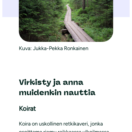
Kuva: Jukka-Pekka Ronkainen
Virkisty ja anna
muidenkin nauttia
Koirat
Koira on uskollinen retkikaveri, jonka
osoittama riemu raikkaassa ulkoilmassa