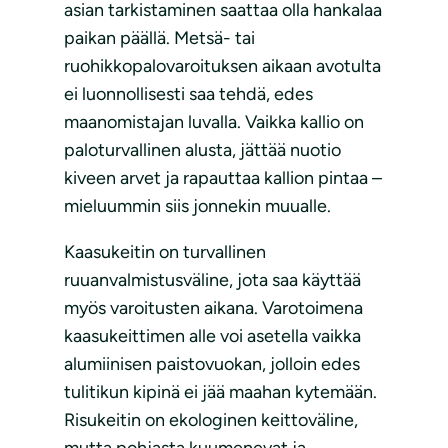
asian tarkistaminen saattaa olla hankalaa
paikan päällä. Metsä- tai
ruohikkopalovaroituksen aikaan avotulta
ei luonnollisesti saa tehdä, edes
maanomistajan luvalla. Vaikka kallio on
paloturvallinen alusta, jättää nuotio
kiveen arvet ja rapauttaa kallion pintaa –
mieluummin siis jonnekin muualle.
Kaasukeitin on turvallinen
ruuanvalmistusväline, jota saa käyttää
myös varoitusten aikana. Varotoimena
kaasukeittimen alle voi asetella vaikka
alumiinisen paistovuokan, jolloin edes
tulitikun kipinä ei jää maahan kytemään.
Risukeitin on ekologinen keittoväline,
mutta pohjasta kuumenevat ja