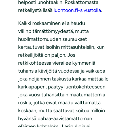
helposti unohtaakin. Roskattomasta
retkeilystä lisää
luontoon.fi-sivustolla
.
Kaikki roskaaminen ei aiheudu
välinpitämättömyydestä, mutta
huolimattomuuden seuraukset
kertautuvat isoihin mittasuhteisiin, kun
retkeilijöitä on paljon. Jos
retkikohteessa vierailee kymmeniä
tuhansia kävijöitä vuodessa ja vaikkapa
joka neljännen taskusta karkaa mättäälle
karkkipaperi, päätyy luontokohteeseen
joka vuosi tuhansittain maatumattomia
roskia, jotka eivät maadu välttämättä
koskaan, mutta saattavat koitua milloin
hyvänsä pahaa-aavistamattoman
eläimen kohtaloksi. Lasipulloja ei