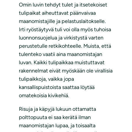
Omin luvin tehdyt tulet ja itsetekoiset
tulipaikat aiheuttavat päänvaivaa
maanomistajille ja pelastuslaitokselle.
Irti ryöstäytyvä tuli voi olla myös tuhoisa
luonnonsuojelua ja virkistystä varten
perustetulle retkikohteelle. Muista, että
tulenteko vaatii aina maanomistajan
luvan. Kaikki tulipaikkaa muistuttavat
rakennelmat eivät myöskään ole virallisia
tulipaikkoja, vaikka jopa
kansallispuistoista saattaa löytää
omatekoisia kivikehiä.
Risuja ja käpyjä lukuun ottamatta
polttopuuta ei saa kerätä ilman
maanomistajan lupaa, ja toisaalta