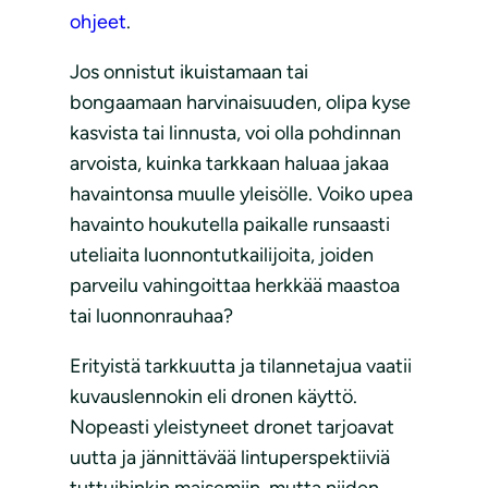
ohjeet
.
Jos onnistut ikuistamaan tai
bongaamaan harvinaisuuden, olipa kyse
kasvista tai linnusta, voi olla pohdinnan
arvoista, kuinka tarkkaan haluaa jakaa
havaintonsa muulle yleisölle. Voiko upea
havainto houkutella paikalle runsaasti
uteliaita luonnontutkailijoita, joiden
parveilu vahingoittaa herkkää maastoa
tai luonnonrauhaa?
Erityistä tarkkuutta ja tilannetajua vaatii
kuvauslennokin eli dronen käyttö.
Nopeasti yleistyneet dronet tarjoavat
uutta ja jännittävää lintuperspektiiviä
tuttuihinkin maisemiin, mutta niiden