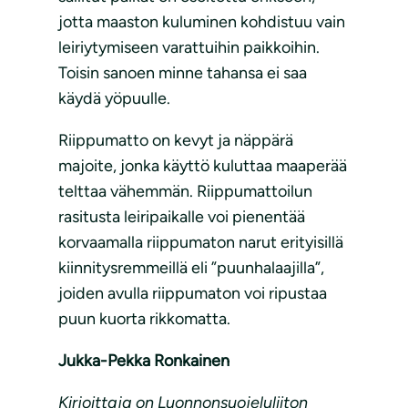
jotta maaston kuluminen kohdistuu vain
leiriytymiseen varattuihin paikkoihin.
Toisin sanoen minne tahansa ei saa
käydä yöpuulle.
Riippumatto on kevyt ja näppärä
majoite, jonka käyttö kuluttaa maaperää
telttaa vähemmän. Riippumattoilun
rasitusta leiripaikalle voi pienentää
korvaamalla riippumaton narut erityisillä
kiinnitysremmeillä eli ”puunhalaajilla”,
joiden avulla riippumaton voi ripustaa
puun kuorta rikkomatta.
Jukka-Pekka Ronkainen
Kirjoittaja on Luonnonsuojeluliiton