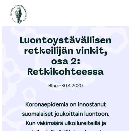
S
i
Etusivu
|
Ajankohtaista
|
Luon­to­ys­tä­väl­li­sen retkeilijän vinkit, osa 2: Retkikohteessa
i
r
Luon­to­ys­tä­väl­li­sen
r
y
retkeilijän vinkit,
s
osa 2:
i
Retkikohteessa
s
ä
Blogi
–
30.4.2020
l
t
Koronaepidemia on innostanut
ö
ö
suomalaiset joukoittain luontoon.
n
Kun väkimäärä ulkoilureiteillä ja