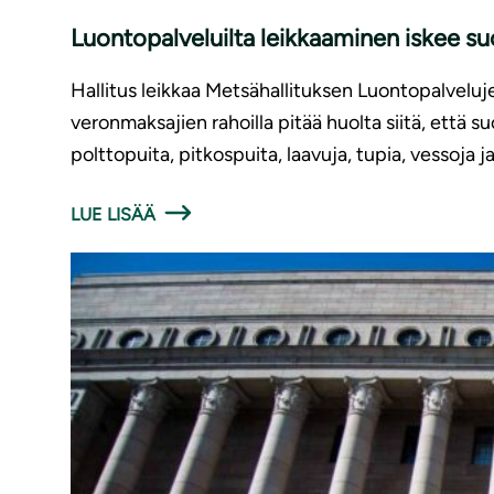
Luon­to­pal­ve­luil­ta leikkaaminen iskee 
Hallitus leikkaa Metsähallituksen Luontopalveluj
veronmaksajien rahoilla pitää huolta siitä, että s
polttopuita, pitkospuita, laavuja, tupia, vessoja j
LUE LISÄÄ