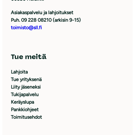
Asiakaspalvelu ja lahjoitukset
Puh. 09 228 08210 (arkisin 9-15)
toimisto@sll.fi
Tue meitä
Lahjoita
Tue yrityksenä
Liity jäseneksi
Tukijapalvelu
Keräyslupa
Pankkiohjeet
Toimitusehdot