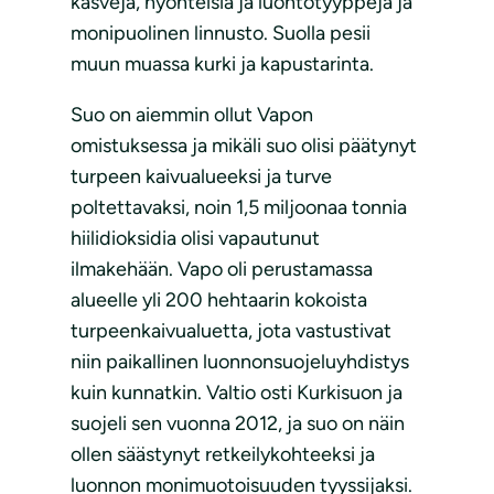
kasveja, hyönteisiä ja luontotyyppejä ja
monipuolinen linnusto. Suolla pesii
muun muassa kurki ja kapustarinta.
Suo on aiemmin ollut Vapon
omistuksessa ja mikäli suo olisi päätynyt
turpeen kaivualueeksi ja turve
poltettavaksi, noin 1,5 miljoonaa tonnia
hiilidioksidia olisi vapautunut
ilmakehään. Vapo oli perustamassa
alueelle yli 200 hehtaarin kokoista
turpeenkaivualuetta, jota vastustivat
niin paikallinen luonnonsuojeluyhdistys
kuin kunnatkin. Valtio osti Kurkisuon ja
suojeli sen vuonna 2012, ja suo on näin
ollen säästynyt retkeilykohteeksi ja
luonnon monimuotoisuuden tyyssijaksi.