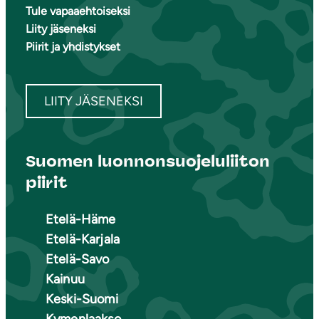
Tule vapaaehtoiseksi
Liity jäseneksi
Piirit ja yhdistykset
LIITY JÄSENEKSI
Suomen luonnonsuojeluliiton
piirit
Etelä-Häme
Etelä-Karjala
Etelä-Savo
Kainuu
Keski-Suomi
Kymenlaakso