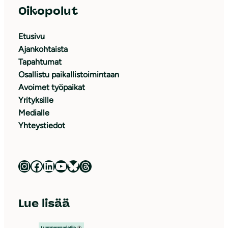
Oikopolut
Etusivu
Ajankohtaista
Tapahtumat
Osallistu paikallistoimintaan
Avoimet työpaikat
Yrityksille
Medialle
Yhteystiedot
Luonnonsuojeluliitto Instagramissa
Luonnonsuojeluliitto Facebookissa
Luonnonsuojeluliitto LinkedInissä
Luonnonsuojeluliiton YouTube-kanava
Luonnonsuojeluliitto Blueskyssa
Luonnonsuojeluliitto Threadsissa
Lue lisää