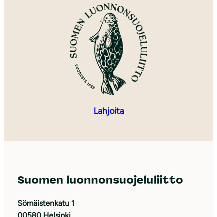
Lahjoita
Suomen luonnonsuojeluliitto
Sörnäistenkatu 1
00580 Helsinki