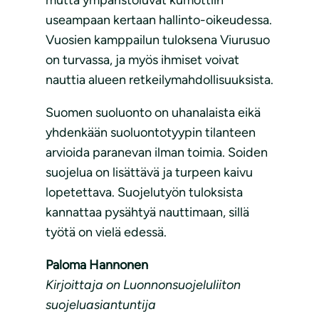
mutta ympäristöluvat kumottiin
useampaan kertaan hallinto-oikeudessa.
Vuosien kamppailun tuloksena Viurusuo
on turvassa, ja myös ihmiset voivat
nauttia alueen retkeilymahdollisuuksista.
Suomen suoluonto on uhanalaista eikä
yhdenkään suoluontotyypin tilanteen
arvioida paranevan ilman toimia. Soiden
suojelua on lisättävä ja turpeen kaivu
lopetettava. Suojelutyön tuloksista
kannattaa pysähtyä nauttimaan, sillä
työtä on vielä edessä.
Paloma Hannonen
Kirjoittaja on Luonnonsuojeluliiton
suojeluasiantuntija