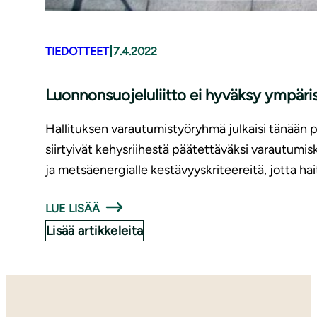
|
TIEDOTTEET
7.4.2022
Luon­non­suo­je­lu­liit­to ei hyväksy ympäris
Hallituksen varautumistyöryhmä julkaisi tänään 
siirtyivät kehysriihestä päätettäväksi varautumi
ja metsäenergialle kestävyyskriteereitä, jotta hait
LUE LISÄÄ
Lisää artikkeleita