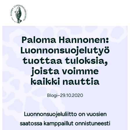
S
i
Etusivu
|
Ajankohtaista
|
Paloma Hannonen: Luon­non­suo­je­lu­työ tuottaa tuloksia, joista voimme kaikki nauttia
i
r
Paloma Hannonen:
r
y
Luon­non­suo­je­lu­työ
s
tuottaa tuloksia,
i
joista voimme
s
ä
kaikki nauttia
l
t
Blogi
–
29.10.2020
ö
ö
Luonnonsuojeluliitto on vuosien
n
saatossa kamppaillut onnistuneesti