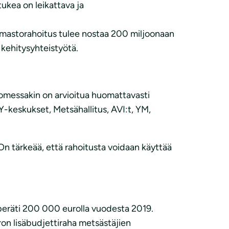
ukea on leikattava ja
lmastorahoitus tulee nostaa 200 miljoonaan
kehitysyhteistyötä.
omessakin on arvioitua huomattavasti
Y-keskukset, Metsähallitus, AVI:t, YM,
n tärkeää, että rahoitusta voidaan käyttää
 peräti 200 000 eurolla vuodesta 2019.
on lisäbudjettiraha metsästäjien