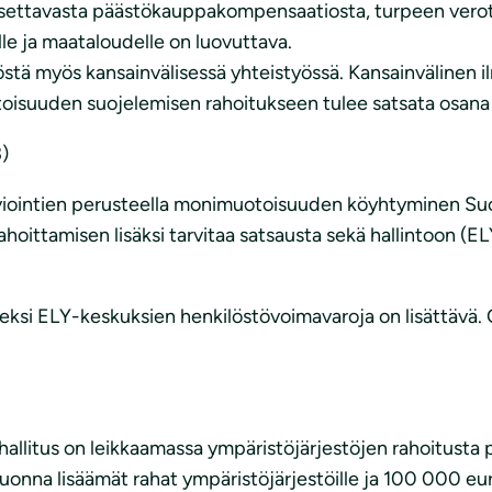
aksettavasta päästökauppakompensaatiosta, turpeen verot
le ja maataloudelle on luovuttava.
tä myös kansainvälisessä yhteistyössä. Kansainvälinen i
isuuden suojelemisen rahoitukseen tulee satsata osana 
3)
arviointien perusteella monimuotoisuuden köyhtyminen Su
oittamisen lisäksi tarvitaa satsausta sekä hallintoon (EL
ksi ELY-keskuksien henkilöstövoimavaroja on lisättävä. O
allitus on leikkaamassa ympäristöjärjestöjen rahoitusta
onna lisäämät rahat ympäristöjärjestöille ja 100 000 eur