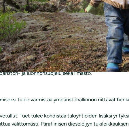
lle valtion talousarvioksi vuodelle 2020
nan ympäristövaliokuntaa lausuntopyynnöstä koskien halli
ristön- ja luonnonsuojelu sekä ilmasto.
eksi tulee varmistaa ympäristöhallinnon riittävät henkil
ullut. Tuet tulee kohdistaa taloyhtiöiden lisäksi yrityksill
puuttua välittömästi. Parafiinisen dieselöljyn tukileikkauk