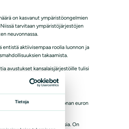
työmäärä on kasvanut ympäristöongelmien
 Niissä tarvitaan ympäristöjärjestöjen
sten neuvonnassa.
ä entistä aktiivisempaa roolia luonnon ja
ismahdollisuuksien takaamista.
 avustukset kansalaisjärjestöille tulisi
Tietoja
uusintaan yhteensä 42,5 miljoonan euron
rahat olivat laskeneet jo vuosia. On