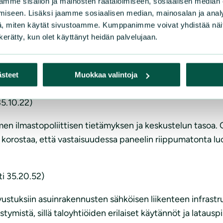
mme sisällön ja mainosten räätälöimiseen, sosiaalisen median
attiin 20 miljoonaa euroa vuodelle 2020, sillä näin vauh
iseen. Lisäksi jaamme sosiaalisen median, mainosalan ja analy
stöä. Tuet tulee kohdistaa taloyhtiöiden lisäksi yrityksill
, miten käytät sivustoamme. Kumppanimme voivat yhdistää näitä t
n kerätty, kun olet käyttänyt heidän palvelujaan.
(35.10.20)
16,3 miljoonaa euroa Hituran kaivoksen sulkemisen toise
ästeet
Muokkaa valintoja
ostaa tarvetta saada kaivosten ympäristövastuut kuntoon 
5.10.22)
 ilmastopoliittisen tietämyksen ja keskustelun tasoa. On
to korostaa, että vastaisuudessa paneelin riippumatonta l
i 35.20.52)
vustuksiin asuinrakennusten sähköisen liikenteen infrastr
tymistä, sillä taloyhtiöiden erilaiset käytännöt ja lataus