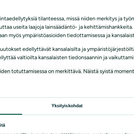
mintaedellytyksiä tilanteessa, missä niiden merkitys ja 
ttaa useita laajoja lainsäädäntö- ja kehittämishankkeita.
taan myös ympäristöasioiden tiedottamisessa ja kansalai
utokset edellyttävät kansalaisilta ja ympäristöjärjestöilt
lyttää valtioilta kansalaisten tiedonsaannin ja vaikuttam
den totuttamisessa on merkittävä. Näistä syistä momenttia
ksestä.
1)
Yksityiskohdat
at energiaremonttien tukia ja tukia lämmitysratkaisujen 
itä
ustukset vuonna 2017, ja sitä ennen niihin osoitetut määrä