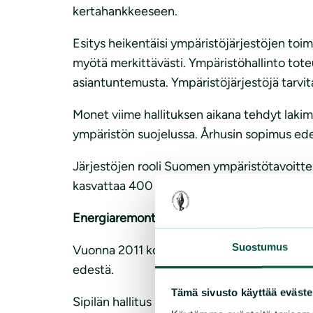
kertahankkeeseen.
Esitys heikentäisi ympäristöjärjestöjen toi
myötä merkittävästi. Ympäristöhallinto toteu
asiantuntemusta. Ympäristöjärjestöjä tarvi
Monet viime hallituksen aikana tehdyt lakimu
ympäristön suojelussa. Århusin sopimus edel
Järjestöjen rooli Suomen ympäristötavoittei
kasvattaa 400 000 eurolla talousarvioesity
Energiaremonttien tuet
(momentti 35.20.0
Suostumus
Vuonna 2011 kotitaloudet ja taloyhtiöt saiv
edestä.
Tämä sivusto käyttää eväste
Sipilän hallitus lakkautti energiaremonttiav