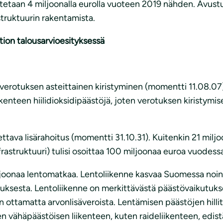
etaan 4 miljoonalla eurolla vuoteen 2019 nähden. Avustuk
struktuurin rakentamista.
ltion talousarvioesityksessä
verotuksen asteittainen kiristyminen (momentti 11.08.07)
nteen hiilidioksidipäästöjä, joten verotuksen kiristymisen 
ttava lisärahoitus (momentti 31.10.31). Kuitenkin 21 milj
frastruktuuri) tulisi osoittaa 100 miljoonaa euroa vuodess
oonaa lentomatkaa. Lentoliikenne kasvaa Suomessa noin 
utuksesta. Lentoliikenne on merkittävästä päästövaikutuk
n ottamatta arvonlisäveroista. Lentämisen päästöjen hill
en vähäpäästöisen liikenteen, kuten raideliikenteen, edis