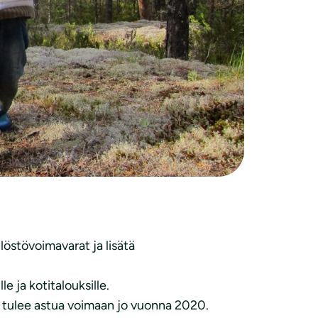
tuksen esitystä valtion talousarvioksi
östövoimavarat ja lisätä
e ja kotitalouksille.
sen tulee astua voimaan jo vuonna 2020.