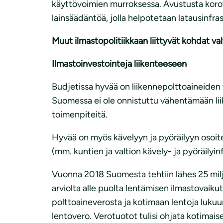
käyttövoimien murroksessa. Avustusta korot
lainsäädäntöä, jolla helpotetaan latausinfra
Muut ilmastopolitiikkaan liittyvät kohdat va
Ilmastoinvestointeja liikenteeseen
Budjetissa hyvää on liikennepolttoaineiden 
Suomessa ei ole onnistuttu vähentämään liike
toimenpiteitä.
Hyvää on myös kävelyyn ja pyöräilyyn osoite
(mm. kuntien ja valtion kävely- ja pyöräilyin
Vuonna 2018 Suomesta tehtiin lähes 25 milj
arviolta alle puolta lentämisen ilmastovaik
polttoaineverosta ja kotimaan lentoja lukuu
lentovero. Verotuotot tulisi ohjata kotimais