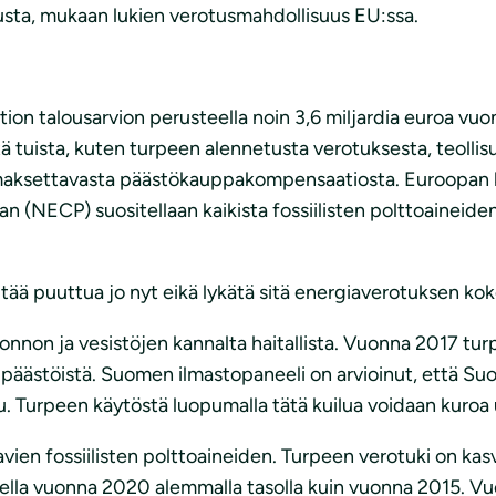
tusta, mukaan lukien verotusmahdollisuus EU:ssa.
ltion talousarvion perusteella noin 3,6 miljardia euroa vu
ävistä tuista, kuten turpeen alennetusta verotuksesta, teol
le maksettavasta päästökauppakompensaatiosta. Euroop
an (NECP) suositellaan kaikista fossiilisten polttoaineide
ää puuttua jo nyt eikä lykätä sitä energiaverotuksen ko
nnon ja vesistöjen kannalta haitallista. Vuonna 2017 tur
päästöistä. Suomen ilmastopaneeli on arvioinut, että Suo
kuilu. Turpeen käytöstä luopumalla tätä kuilua voidaan kur
vien fossiilisten polttoaineiden. Turpeen verotuki on ka
teella vuonna 2020 alemmalla tasolla kuin vuonna 2015. 