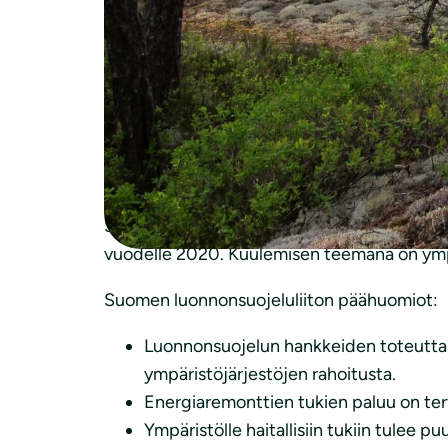
HE 29/2019 vp
Suojeluasiantuntija Hanna Aho
Suomen luonnonsuojelulitto ry
Eduskunnan ympäristövaliokunnalle
17.10.2019
HE 29/2019 vp Hallituksen esitys eduskunna
Suomen luonnonsuojeluliitto kiittää eduskun
vuodelle 2020. Kuulemisen teemana on ympä
Suomen luonnonsuojeluliiton päähuomiot:
Luonnonsuojelun hankkeiden toteuttamis
ympäristöjärjestöjen rahoitusta.
Energiaremonttien tukien paluu on tervet
Ympäristölle haitallisiin tukiin tulee 