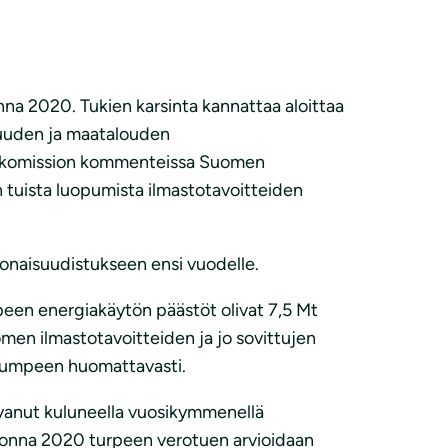
onna 2020. Tukien karsinta kannattaa aloittaa
lisuuden ja maatalouden
an komission kommenteissa Suomen
n tuista luopumista ilmastotavoitteiden
konaisuudistukseen ensi vuodelle.
peen energiakäytön päästöt olivat 7,5 Mt
men ilmastotavoitteiden ja jo sovittujen
oa umpeen huomattavasti.
svanut kuluneella vuosikymmenellä
Vuonna 2020 turpeen verotuen arvioidaan