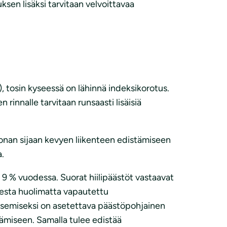
sen lisäksi tarvitaan velvoittavaa
, tosin kyseessä on lähinnä indeksikorotus.
rinnalle tarvitaan runsaasti lisäisiä
oonan sijaan kevyen liikenteen edistämiseen
a.
9 % vuodessa. Suorat hiilipäästöt vastaavat
sesta huolimatta vapautettu
itsemiseksi on asetettava päästöpohjainen
tämiseen. Samalla tulee edistää