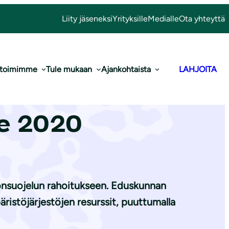
Liity jäseneksi
Yrityksille
Medialle
Ota yhteyttä
 toimimme
Tule mukaan
Ajankohtaista
LAHJOITA
valtion ta­lous­
le 2020
nnonsuojelun rahoitukseen. Eduskunnan
ristöjärjestöjen resurssit, puuttumalla