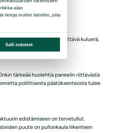
 ominaisuuksien tukemiseen
ditetaan rakennusten
tiikka-alan
e ja kotitalouksille.
ietoja muihin tietoihin, joita
en vaiheeseen. Tämä on merkittävä kuluerä,
Salli evästeet
hallitusohjelman mukaisesti.
kin tärkeää huolehtia paneelin riittävästä
uonnetta poliittisesta päätöksenteosta tulee
uktuurin edistämiseen on tervetullut.
pisteiden puute on pullonkaula liikenteen