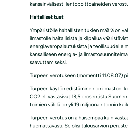
kansainvälisesti lentopolttoaineiden veros
Haitalliset tuet
Ympäristölle haitallisten tukien määrä on va
ilmastolle haitallisista ja kilpailua väärist
energiaveropalautuksista ja teollisuudel
kansalliseen energia- ja ilmastosuunnitelma
saavuttamiseksi.
Turpeen verotukeen (momentti 11.08.07) pit
Turpeen käytön edistäminen on ilmaston, luo
CO2 eli vastasivat 13,5 prosentista Suomen 
toimien välillä on yli 19 miljoonan tonnin 
Turpeen verotus on alhaisempaa kuin vastaa
huomattavasti. Se olisi talousarvion perus