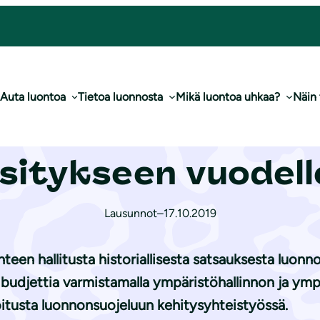
tion ta­lous­ar­vio­esi­tyk­seen vuodelle 2020
Auta luontoa
Tietoa luonnosta
Mikä luontoa uhkaa?
Näin
­lu­lii­ton lausunto 
­esi­tyk­seen vuodel
Lausunnot
–
17.10.2019
nteen hallitusta historiallisesta satsauksesta luo
udjettia varmistamalla ympäristöhallinnon ja ympä
rahoitusta luonnonsuojeluun kehitysyhteistyössä.