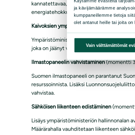
Käytämme evästeitä tarjoama
kannatettavaa, että energiaremontteihin var
ja kävijämäärämme analysoim
energiatehokkuusinvestointeja ja energian sää
kumppaneillemme tietoja siitä
olet antanut heille tai joita o
Kaivoksien ympäristövastuiden hoitaminen
Ympäristöministeriön budjetista käytetään 
Vain välttämättömät ev
joka on jäänyt valtion maksettavaksi ja kor
Ilmastopaneelin vahvistaminen
(momentti 3
Suomen ilmastopaneeli on parantanut Suomen
resurssoinnista. Lisäksi Luonnonsuojeluliit
vahvistaa.
Sähköisen liikenteen edistäminen
(momentt
Lisäys ympäristöministeriön hallinnonalan a
Määrärahalla vauhditetaan liikenteen sähköis