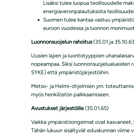
Lisäksi tulee luopua teollisuudelle m
energiaveronpalautuksista teollisuudel
Suomen tulee kantaa vastuu ympäristös
euroon vuodessa ja luonnon monimuoto
Luonnonsuojelun rahoitus
(35.01 ja 35.10.6
Uusien lajien ja luontotyyppien uhanalais
nopeampaa. Siksi luonnonsuojelualueiden rah
SYKE) että ympäristöjärjestöihin.
Metso- ja Helmi-ohjelmien ym. toteuttamise
myös henkilöstön palkkaamiseen.
Avustukset järjestöille
(35.01.65)
Vaikka ympäristöongelmat ovat kasvaneet, h
Tähän lukuun sisältyvät eduskunnan viime vu