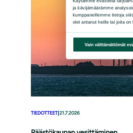
Käytämme evästeitä tarjoama
ja kävijämäärämme analysoim
kumppaneillemme tietoja siitä
olet antanut heille tai joita o
Vain välttämättömät ev
|
TIEDOTTEET
21.7.2026
Päästökaupan vesittäminen