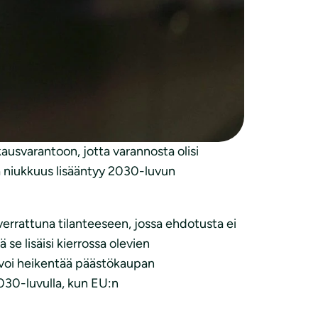
 päätökseksi päätöksen (EU) 2015/1814
sa ei tule vaarantaa, vaan päästökaupan
ta myös tulevista muutoksista.
svarantoon, jotta varannosta olisi
a niukkuus lisääntyy 2030-luvun
rrattuna tilanteeseen, jossa ehdotusta ei
 se lisäisi kierrossa olevien
s voi heikentää päästökaupan
2030-luvulla, kun EU:n