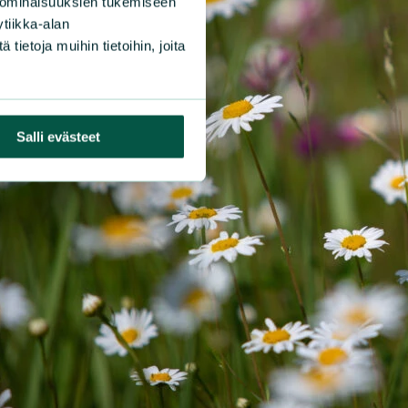
 ominaisuuksien tukemiseen
tiikka-alan
ietoja muihin tietoihin, joita
Salli evästeet