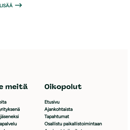
LISÄÄ
e meitä
Oikopolut
oita
Etusivu
yrityksenä
Ajankohtaista
 jäseneksi
Tapahtumat
japalvelu
Osallistu paikallistoimintaan