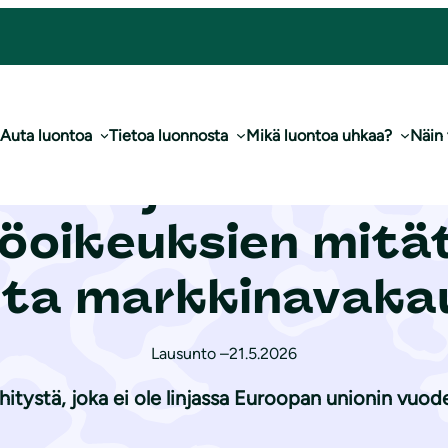
 mitätöinnin lopettamisesta markkinavakausvarannossa
Auta luontoa
Tietoa luonnosta
Mikä luontoa uhkaa?
Näin
onsuojeluliiton la
öoikeuksien mität
sta markkinavaka
Lausunto –
21.5.2026
ehitystä, joka ei ole linjassa Euroopan unionin vuo