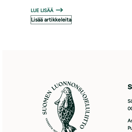
LUE LISÄÄ
Lisää artikkeleita
S
Sö
0
As
Pu