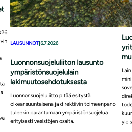
et
LAU
2026
Luo
vin
|
LAUSUNNOT
6.7.2026
yri
mu
a
Luonnonsuojeluliiton lausunto
Lain
ympäristönsuojelulain
mini
lakimuutosehdotuksesta
tä
sove
ja
Luonnonsuojeluliitto pitää esitystä
dire
oikeansuuntaisena ja direktiivin toimeenpano
tode
tuleekin parantamaan ympäristönsuojelua
kuum
vä
erityisesti vesistöjen osalta.
ylei