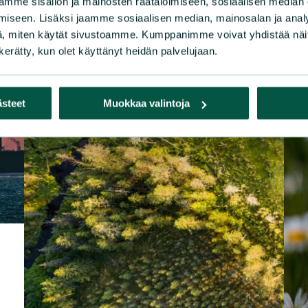
mme sisällön ja mainosten räätälöimiseen, sosiaalisen median
iseen. Lisäksi jaamme sosiaalisen median, mainosalan ja analy
, miten käytät sivustoamme. Kumppanimme voivat yhdistää näitä t
n kerätty, kun olet käyttänyt heidän palvelujaan.
ästeet
Muokkaa valintoja