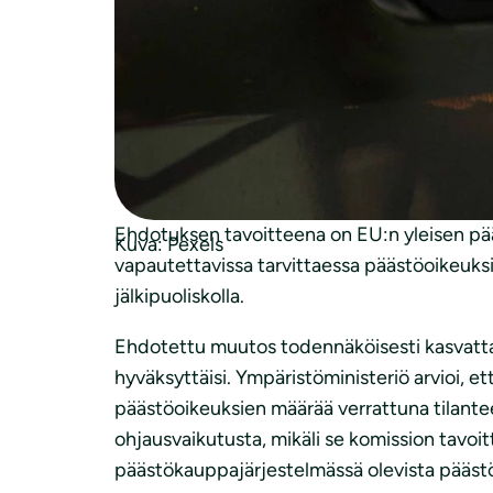
Valtioneuvoston kirjelmä eduskunnalle kom
muuttamisesta markkinavakausvarannossa ol
Suomen luonnonsuojeluliitto kiittää lausun
Liiton mukaan markkinavakausvarannon tarko
ohjausvaikutuksesta tulee pitää kiinni. Ai
Ehdotuksen tavoitteena on EU:n yleisen pä
Kuva: Pexels
vapautettavissa tarvittaessa päästöoikeuks
jälkipuoliskolla.
Ehdotettu muutos todennäköisesti kasvattai
hyväksyttäisi. Ympäristöministeriö arvioi, ett
päästöoikeuksien määrää verrattuna tilante
ohjausvaikutusta, mikäli se komission tavoi
päästökauppajärjestelmässä olevista pääst