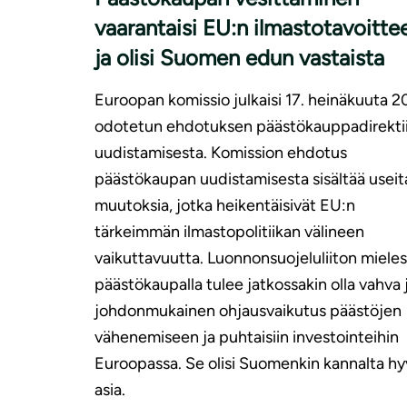
vaarantaisi EU:n ilmastotavoitte
ja olisi Suomen edun vastaista
Euroopan komissio julkaisi 17. heinäkuuta 
odotetun ehdotuksen päästökauppadirektii
uudistamisesta. Komission ehdotus
päästökaupan uudistamisesta sisältää useit
muutoksia, jotka heikentäisivät EU:n
tärkeimmän ilmastopolitiikan välineen
vaikuttavuutta. Luonnonsuojeluliiton mieles
päästökaupalla tulee jatkossakin olla vahva 
johdonmukainen ohjausvaikutus päästöjen
vähenemiseen ja puhtaisiin investointeihin
Euroopassa. Se olisi Suomenkin kannalta hy
asia.