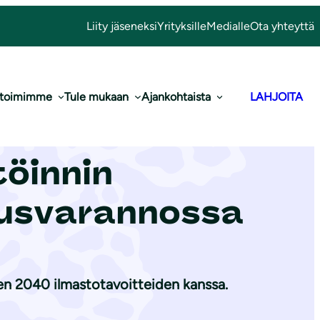
Liity jäseneksi
Yrityksille
Medialle
Ota yhteyttä
 toimimme
Tule mukaan
Ajankohtaista
LAHJOITA
usunto
öinnin
usvarannossa
den 2040 ilmastotavoitteiden kanssa.