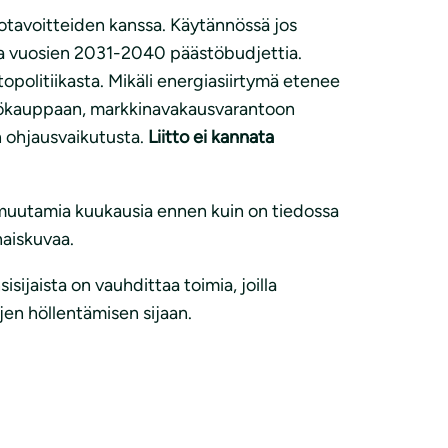
totavoitteiden kanssa. Käytännössä jos
ttaa vuosien 2031-2040 päästöbudjettia.
opolitiikasta. Mikäli energiasiirtymä etenee
stökauppaan, markkinavakausvarantoon
an ohjausvaikutusta.
Liitto ei kannata
in muutamia kuukausia ennen kuin on tiedossa
aiskuvaa.
isijaista on vauhdittaa toimia, joilla
jen höllentämisen sijaan.