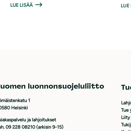
LUE LISÄÄ
LUE 
uomen luonnonsuojeluliitto
Tu
rnäistenkatu 1
Lahj
0580 Helsinki
Tue 
Liity
iakaspalvelu ja lahjoitukset
Tuki
h. 09 228 08210 (arkisin 9-15)