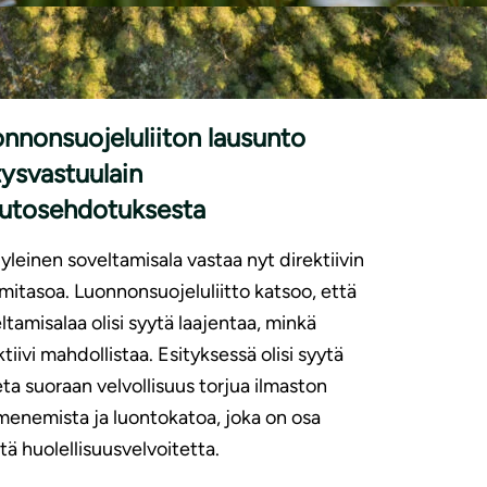
|
SUNNOT
24.6.2026
nnonsuojeluliiton lausunto
tysvastuulain
utosehdotuksesta
 yleinen soveltamisala vastaa nyt direktiivin
mitasoa. Luonnonsuojeluliitto katsoo, että
ltamisalaa olisi syytä laajentaa, minkä
ktiivi mahdollistaa. Esityksessä olisi syytä
ta suoraan velvollisuus torjua ilmaston
enemista ja luontokatoa, joka on osa
stä huolellisuusvelvoitetta.