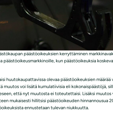
ission ehdotuksesta Euroopan parlamentin ja neuvoston
evien päästöoikeuksien mitätöinnin lopettamiseksi
topyynnöstä ja toteaa seuraavaa:
itusta hillitä päästöoikeuksien ylitarjontaa päätökaupas
emmin sovittujen sääntöjen muuttaminen lisää epävarmuut
ästökaupan päästöoikeuksien kerryttäminen markkinavakau
ia päästöoikeusmarkkinoille, kun päästöoikeuksia koskev
si huutokaupattavissa olevaa päästöoikeuksien määrää ve
ä muutos voi lisätä kumulatiivisia eli kokonaispäästöjä, sillä
eseen, että nyt muutosta ei toteutettaisi. Lisäksi muuto
tteen mukaisesti hillitsisi päästöoikeuden hinnannousua 
öoikeuksista ennustetaan tulevan niukkuutta.