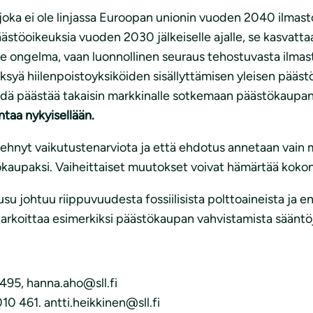
, joka ei ole linjassa Euroopan unionin vuoden 2040 ilmas
päästöoikeuksia vuoden 2030 jälkeiselle ajalle, se kasva
le ongelma, vaan luonnollinen seuraus tehostuvasta ilmast
syä hiilenpoistoyksiköiden sisällyttämisen yleisen pää
ei pidä päästää takaisin markkinalle sotkemaan päästökaup
taa nykyisellään.
ole tehnyt vaikutustenarviota ja että ehdotus annetaan va
kaupaksi. Vaiheittaiset muutokset voivat hämärtää kokon
u johtuu riippuvuudesta fossiilisista polttoaineista ja ens
 tarkoittaa esimerkiksi päästökaupan vahvistamista sääntö
495, hanna.aho@sll.fi
10 461. antti.heikkinen@sll.fi