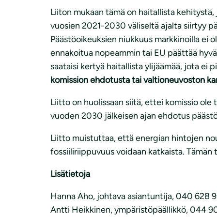
Liiton mukaan tämä on haitallista kehitystä
vuosien 2021-2030 väliseltä ajalta siirtyy 
Päästöoikeuksien niukkuus markkinoilla ei o
ennakoitua nopeammin tai EU päättää hyväk
saataisi kertyä haitallista ylijäämää, jota 
komission ehdotusta tai valtioneuvoston kan
Liitto on huolissaan siitä, ettei komissio 
vuoden 2030 jälkeisen ajan ehdotus päästö
Liitto muistuttaa, että energian hintojen nous
fossiiliriippuvuus voidaan katkaista. Tämän
Lisätietoja
Hanna Aho, johtava asiantuntija, 040 628 9
Antti Heikkinen, ympäristöpäällikkö, 044 90