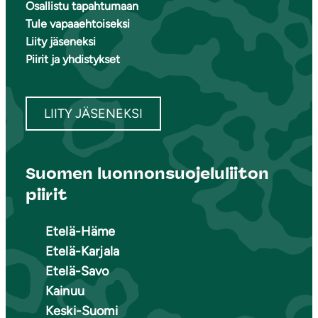
Osallistu tapahtumaan
Tule vapaaehtoiseksi
Liity jäseneksi
Piirit ja yhdistykset
LIITY JÄSENEKSI
Suomen luonnonsuojeluliiton
piirit
Etelä-Häme
Etelä-Karjala
Etelä-Savo
Kainuu
Keski-Suomi