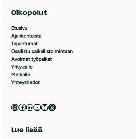
Oikopolut
Etusivu
Ajankohtaista
Tapahtumat
Osallistu paikallistoimintaan
Avoimet työpaikat
Yrityksille
Medialle
Yhteystiedot
Luonnonsuojeluliitto Instagramissa
Luonnonsuojeluliitto Facebookissa
Luonnonsuojeluliitto LinkedInissä
Luonnonsuojeluliiton YouTube-kanava
Luonnonsuojeluliitto Blueskyssa
Luonnonsuojeluliitto Threadsissa
Lue lisää