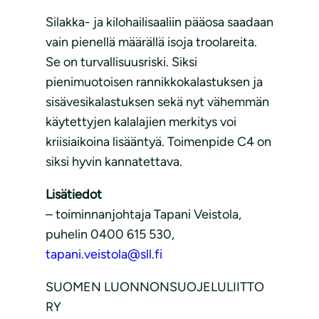
Silakka- ja kilohailisaaliin pääosa saadaan
vain pienellä määrällä isoja troolareita.
Se on turvallisuusriski. Siksi
pienimuotoisen rannikkokalastuksen ja
sisävesikalastuksen sekä nyt vähemmän
käytettyjen kalalajien merkitys voi
kriisiaikoina lisääntyä. Toimenpide C4 on
siksi hyvin kannatettava.
Lisätiedot
– toiminnanjohtaja Tapani Veistola,
puhelin 0400 615 530,
tapani.veistola@sll.fi
SUOMEN LUONNONSUOJELULIITTO
RY