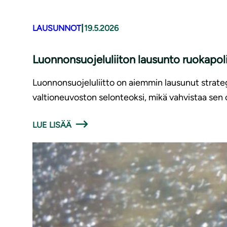
|
LAUSUNNOT
19.5.2026
Luonnonsuojeluliiton lausunto ruokapolii
Luonnonsuojeluliitto on aiemmin lausunut strategi
valtioneuvoston selonteoksi, mikä vahvistaa sen 
LUE LISÄÄ