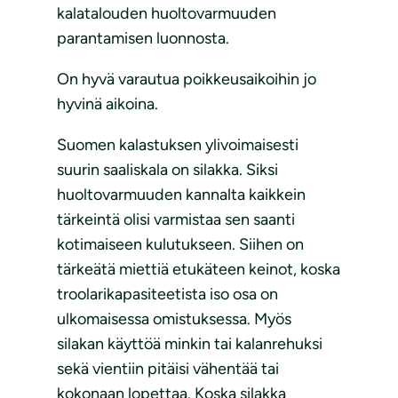
kalatalouden huoltovarmuuden
parantamisen luonnosta.
On hyvä varautua poikkeusaikoihin jo
hyvinä aikoina.
Suomen kalastuksen ylivoimaisesti
suurin saaliskala on silakka. Siksi
huoltovarmuuden kannalta kaikkein
tärkeintä olisi varmistaa sen saanti
kotimaiseen kulutukseen. Siihen on
tärkeätä miettiä etukäteen keinot, koska
troolarikapasiteetista iso osa on
ulkomaisessa omistuksessa. Myös
silakan käyttöä minkin tai kalanrehuksi
sekä vientiin pitäisi vähentää tai
kokonaan lopettaa. Koska silakka