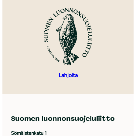
Lahjoita
Suomen luonnonsuojeluliitto
Sörnäistenkatu 1