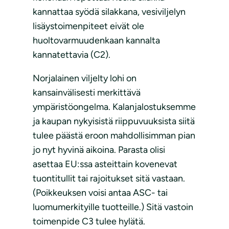
kannattaa syödä silakkana, vesiviljelyn
lisäystoimenpiteet eivät ole
huoltovarmuudenkaan kannalta
kannatettavia (C2).
Norjalainen viljelty lohi on
kansainvälisesti merkittävä
ympäristöongelma. Kalanjalostuksemme
ja kaupan nykyisistä riippuvuuksista siitä
tulee päästä eroon mahdollisimman pian
jo nyt hyvinä aikoina. Parasta olisi
asettaa EU:ssa asteittain kovenevat
tuontitullit tai rajoitukset sitä vastaan.
(Poikkeuksen voisi antaa ASC- tai
luomumerkityille tuotteille.) Sitä vastoin
toimenpide C3 tulee hylätä.