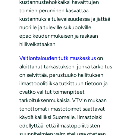
kustannustehokkaiksi havaittujen
toimien peruminen kasvattaa
kustannuksia tulevaisuudessa ja jättää
nuorille ja tuleville sukupolville
epäoikeudenmukaisen ja raskaan
hiilivelkataakan.
Valtiontalouden tutkimuskeskus
on
aloittanut tarkastuksen, jonka tarkoitus
on selvittää, perustuuko hallituksen
ilmastopolitiikka tutkittuun tietoon ja
ovatko valitut toimenpiteet
tarkoituksenmukaisia. VTV:n mukaan
tehottomat ilmastotoimet saattavat
käydä kalliiksi Suomelle. Ilmastolaki
edellyttää, että ilmastopoliittisten
suunnitelmien valmistelussa otetaan