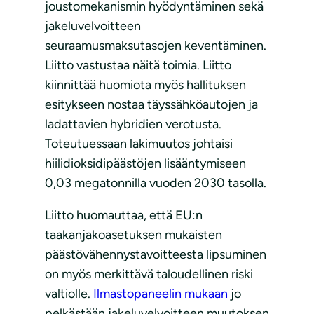
joustomekanismin hyödyntäminen sekä
jakeluvelvoitteen
seuraamusmaksutasojen keventäminen.
Liitto vastustaa näitä toimia. Liitto
kiinnittää huomiota myös hallituksen
esitykseen nostaa täyssähköautojen ja
ladattavien hybridien verotusta.
Toteutuessaan lakimuutos johtaisi
hiilidioksidipäästöjen lisääntymiseen
0,03 megatonnilla vuoden 2030 tasolla.
Liitto huomauttaa, että EU:n
taakanjakoasetuksen mukaisten
päästövähennystavoitteesta lipsuminen
on myös merkittävä taloudellinen riski
valtiolle.
Ilmastopaneelin mukaan
jo
pelkästään jakeluvelvoitteen muutoksen