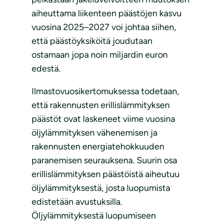
aiheuttama liikenteen päästöjen kasvu
vuosina 2025–2027 voi johtaa siihen,
että päästöyksiköitä joudutaan
ostamaan jopa noin miljardin euron
edestä.
Ilmastovuosikertomuksessa todetaan,
että rakennusten erillislämmityksen
päästöt ovat laskeneet viime vuosina
öljylämmityksen vähenemisen ja
rakennusten energiatehokkuuden
paranemisen seurauksena. Suurin osa
erillislämmityksen päästöistä aiheutuu
öljylämmityksestä, josta luopumista
edistetään avustuksilla.
Öljylämmityksestä luopumiseen