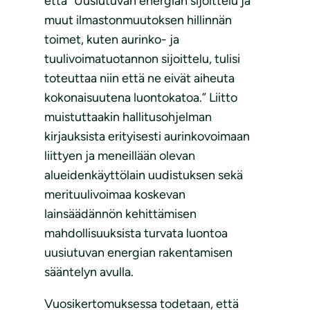
että “Uusiutuvan energian sijoittelu ja
muut ilmastonmuutoksen hillinnän
toimet, kuten aurinko- ja
tuulivoimatuotannon sijoittelu, tulisi
toteuttaa niin että ne eivät aiheuta
kokonaisuutena luontokatoa.” Liitto
muistuttaakin hallitusohjelman
kirjauksista erityisesti aurinkovoimaan
liittyen ja meneillään olevan
alueidenkäyttölain uudistuksen sekä
merituulivoimaa koskevan
lainsäädännön kehittämisen
mahdollisuuksista turvata luontoa
uusiutuvan energian rakentamisen
sääntelyn avulla.
Vuosikertomuksessa todetaan, että