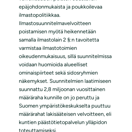
epäjohdonmukaista ja poukkoilevaa
ilmastopolitiikkaa.
Ilmastosuunnitelmavelvoitteen
poistamisen myötä heikennetään
samalla ilmastolain 2 §:n tavoitetta
varmistaa ilmastotoimien
oikeudenmukaisuus, sillä suunnitelmissa
voidaan huomioida alueelliset
ominaispiirteet sekä sidosryhmien
näkemykset. Suunnitelmien laatimiseen
suunnattu 2,8 miljoonan vuosittainen
määräraha kunnille on jo peruttu ja
Suomen ympäristökeskukselta puuttuu
määrärahat lakisääteisen velvoitteen, eli
kuntien päästötietopalvelun ylläpidon
toteuttamiseksi.