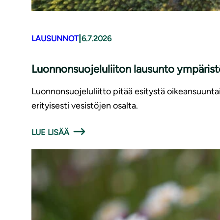
|
LAUSUNNOT
6.7.2026
Luonnonsuojeluliiton lausunto ympäris
Luonnonsuojeluliitto pitää esitystä oikeansuunt
erityisesti vesistöjen osalta.
LUE LISÄÄ