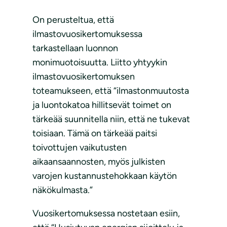
On perusteltua, että
ilmastovuosikertomuksessa
tarkastellaan luonnon
monimuotoisuutta. Liitto yhtyykin
ilmastovuosikertomuksen
toteamukseen, että “ilmastonmuutosta
ja luontokatoa hillitsevät toimet on
tärkeää suunnitella niin, että ne tukevat
toisiaan. Tämä on tärkeää paitsi
toivottujen vaikutusten
aikaansaannosten, myös julkisten
varojen kustannustehokkaan käytön
näkökulmasta.”
Vuosikertomuksessa nostetaan esiin,