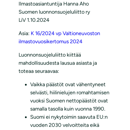
Ilmastoasiantuntija Hanna Aho
Suomen luonnonsuojeluliitto ry
LiV 1.10.2024
Asia:
K 16/2024 vp Valtioneuvoston
ilmastovuosikertomus 2024
Luonnonsuojeluliitto kiittää
mahdollisuudesta lausua asiasta ja
toteaa seuraavaa:
Vaikka päästöt ovat vähentyneet
selvästi, hiilinielujen romahtamisen
vuoksi Suomen nettopäästöt ovat
samalla tasolla kuin vuonna 1990.
Suomi ei nykytoimin saavuta EU:n
vuoden 2030 velvoitteita eikä