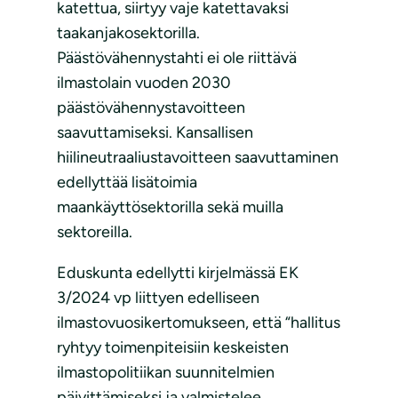
katettua, siirtyy vaje katettavaksi
taakanjakosektorilla.
Päästövähennystahti ei ole riittävä
ilmastolain vuoden 2030
päästövähennystavoitteen
saavuttamiseksi. Kansallisen
hiilineutraaliustavoitteen saavuttaminen
edellyttää lisätoimia
maankäyttösektorilla sekä muilla
sektoreilla.
Eduskunta edellytti kirjelmässä EK
3/2024 vp liittyen edelliseen
ilmastovuosikertomukseen, että “hallitus
ryhtyy toimenpiteisiin keskeisten
ilmastopolitiikan suunnitelmien
päivittämiseksi ja valmistelee