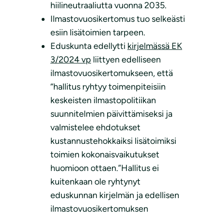
hiilineutraaliutta vuonna 2035.
Ilmastovuosikertomus tuo selkeästi
esiin lisätoimien tarpeen.
Eduskunta edellytti
kirjelmässä EK
3/2024 vp
liittyen edelliseen
ilmastovuosikertomukseen, että
“hallitus ryhtyy toimenpiteisiin
keskeisten ilmastopolitiikan
suunnitelmien päivittämiseksi ja
valmistelee ehdotukset
kustannustehokkaiksi lisätoimiksi
toimien kokonaisvaikutukset
huomioon ottaen.”Hallitus ei
kuitenkaan ole ryhtynyt
eduskunnan kirjelmän ja edellisen
ilmastovuosikertomuksen