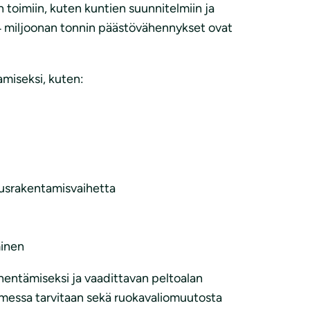
n toimiin, kuten kuntien suunnitelmiin ja
0,4 miljoonan tonnin päästövähennykset ovat
amiseksi, kuten:
ausrakentamisvaihetta
minen
vähentämiseksi ja vaadittavan peltoalan
messa tarvitaan sekä ruokavaliomuutosta