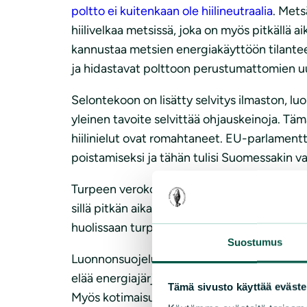
poltto ei kuitenkaan ole hiilineutraalia
. Mets
hiilivelkaa metsissä, joka on myös pitkällä 
kannustaa metsien energiakäyttöön tilante
ja hidastavat polttoon perustumattomien u
Selontekoon on lisätty selvitys ilmaston, 
yleinen tavoite selvittää ohjauskeinoja. Tämä
hiilinielut ovat romahtaneet. EU-parlamentt
poistamiseksi ja tähän tulisi Suomessakin v
Turpeen verokohtelu ei myöskään ole ilmasto
sillä pitkän aikavälin huoltovarmuus ei vo
huolissaan turpeen käytön jatkumisesta.
Suostumus
Luonnonsuojeluliitto korostaa tarvetta v
elää energiajärjestelmän mukana. Sen on peru
Tämä sivusto käyttää eväste
Myös kotimaisuus ja saatavuus lähes kaikk