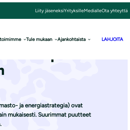
Liity jäseneksi
Yrityksille
Medialle
Ota yhteyttä
 toimimme
Tule mukaan
Ajankohtaista
LAHJOITA
l­mas­to­po­liit­
n
lmasto- ja energiastrategia) ovat
olain mukaisesti. Suurimmat puutteet
.