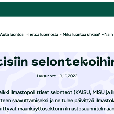
 il­mas­to­po­liit­ti­siin selontekoihin
Auta luontoa
Tietoa luonnosta
Mikä luontoa uhkaa?
Näin
lu­lii­ton lausunto i
ti­siin selontekoihi
Lausunnot
–
19.10.2022
ikki ilmastopoliittiset selonteot (KAISU, MISU ja i
itteen saavuttamiseksi ja ne tulee päivittää ilmast
liittyvät maankäyttösektorin ilmastosuunnitelmaan