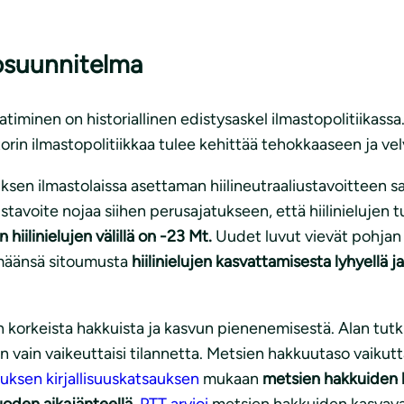
osuunnitelma
iminen on historiallinen edistysaskel ilmastopolitiikass
orin ilmastopolitiikkaa tulee kehittää tehokkaaseen ja ve
uksen ilmastolaissa asettaman hiilineutraaliustavoitteen s
avoite nojaa siihen perusajatukseen, että hiilinielujen t
n hiilinielujen välillä on -23 Mt.
Uudet luvut vievät pohjan 
emäänsä sitoumusta
hiilinielujen kasvattamisesta lyhyellä ja 
 korkeista hakkuista ja kasvun pienenemisestä. Alan tutkij
vain vaikeuttaisi tilannetta. Metsien hakkuutaso vaiku
ksen kirjallisuuskatsauksen
mukaan
metsien hakkuiden l
uoden aikajänteellä
.
PTT arvioi
metsien hakkuiden kasvava