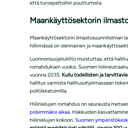
että turvepeltoihin puuttumista.
Maankäyttösektorin ilmast
Maankäyttösektorin ilmastosuunnitelman laat
hillinnässä on olennainen ja maankäyttösekt
Luonnonsuojeluliitto muistuttaa, että hallit
romahduksen vuoksi. Suomen hiilineutraaliust
vuonna 2035.
Kuilu todellisten ja tarvittavie
hallitus varmista hallitusohjelmassaan tek
politiikkatoimilla.
Hiilinielujen romahdus on seurausta metsien
pidemmäksi aikaa.
Hakkuiden kasvattaminen 
hiilinielujen kokoon.
Suomen ympäristökesku
määrää merkittävästi pitkällä, ainakin 100 v