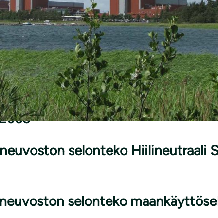
22 vp
ww.eduskunta.fi/pdf/VNS+4/2022%
eskipitkän aikavälin ilmastopolitii
a 2035
neuvoston selonteko Hiilineutraali 
oneuvoston selonteko maankäyttöse