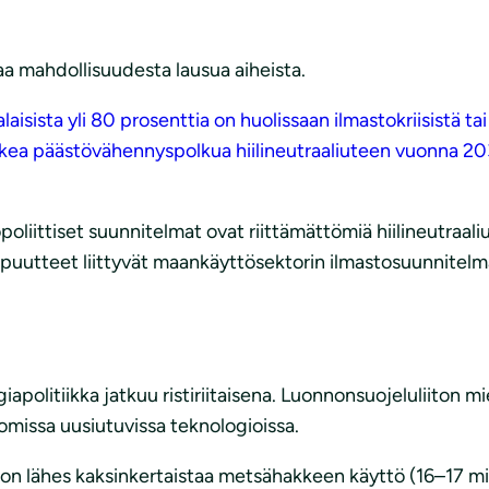
aa mahdollisuudesta lausua aiheista.
aisista yli 80 prosenttia on huolissaan ilmastokriisistä t
askea päästövähennyspolkua hiilineutraaliuteen vuonna 2
poliittiset suunnitelmat ovat riittämättömiä hiilineutraal
 puutteet liittyvät maankäyttösektorin ilmastosuunnitelm
apolitiikka jatkuu ristiriitaisena. Luonnonsuojeluliiton m
missa uusiutuvissa teknologioissa.
a on lähes kaksinkertaistaa metsähakkeen käyttö (16–17 m