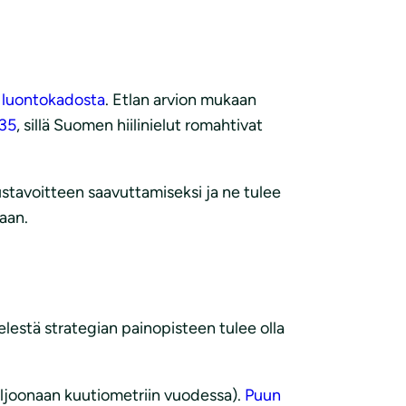
ai luontokadosta
. Etlan arvion mukaan
035
, sillä Suomen hiilinielut romahtivat
iustavoitteen saavuttamiseksi ja ne tulee
aan.
ielestä strategian painopisteen tulee olla
iljoonaan kuutiometriin vuodessa).
Puun