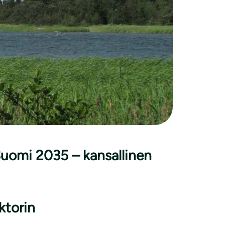
20″>VNS 4/2022 vp
kan suunnitelma Kohti
Suomi 2035 – kansallinen
ktorin