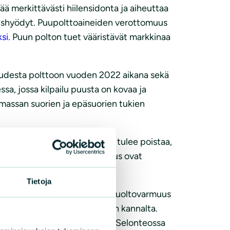
 merkittävästi hiilensidonta ja aiheuttaa
rvaushyödyt. Puupolttoaineiden verottomuus
si.
Puun polton tuet vääristävät markkinaa
vuudesta polttoon vuoden 2022 aikana sekä
ssa, jossa kilpailu puusta on kovaa ja
omassan suorien ja epäsuorien tukien
Turpeen uusi varmuusvarasto tulee poistaa,
eeli ja Suomen ympäristökeskus ovat
Tietoja
ltovarmuuden näkökulmasta. Huoltovarmuus
 kestäviä ilmaston- ja luonnon kannalta.
n energian järjestelmän etu. Selonteossa