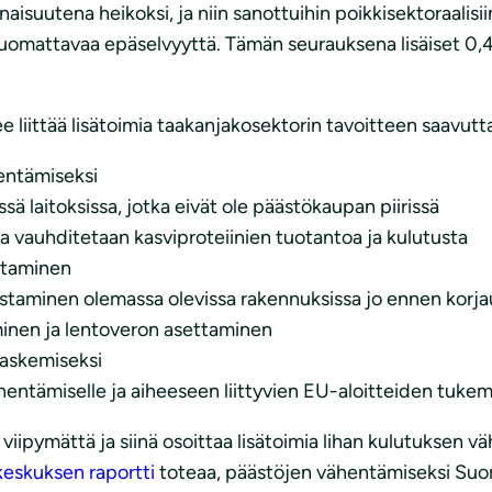
isuutena heikoksi, ja niin sanottuihin poikkisektoraalisii
yy huomattavaa epäselvyyttä. Tämän seurauksena lisäiset 
 liittää lisätoimia taakanjakosektorin tavoitteen saavutt
entämiseksi
ä laitoksissa, jotka eivät ole päästökaupan piirissä
illa vauhditetaan kasviproteiinien tuotantoa ja kulutusta
ttaminen
staminen olemassa olevissa rakennuksissa jo ennen korj
minen ja lentoveron asettaminen
laskemiseksi
hentämiselle ja aiheeseen liittyvien EU-aloitteiden tuke
 viipymättä ja siinä osoittaa lisätoimia lihan kulutuksen 
eskuksen raportti
toteaa, päästöjen vähentämiseksi Suo