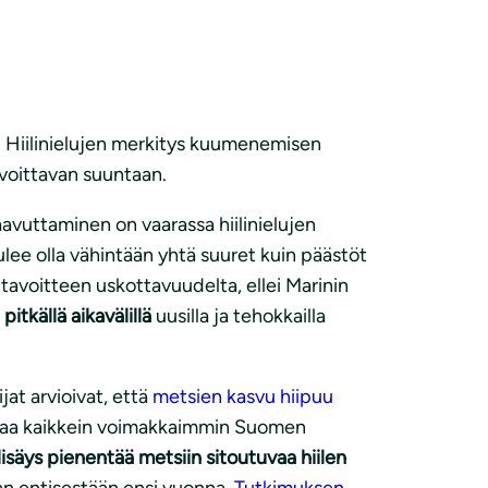
a. Hiilinielujen merkitys kuumenemisen
lvoittavan suuntaan.
aavuttaminen on vaarassa hiilinielujen
ulee olla vähintään yhtä suuret kuin päästöt
tavoitteen uskottavuudelta, ellei Marinin
pitkällä aikavälillä
uusilla ja tehokkailla
at arvioivat, että
metsien kasvu hiipuu
ttaa kaikkein voimakkaimmin Suomen
isäys pienentää metsiin sitoutuvaa hiilen
n entisestään ensi vuonna.
Tutkimuksen