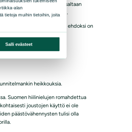
 ominaisuuksien tukemiseen
n näkökulmasta, koska ne osaltaan
tiikka-alan
ovat kuitenkin vaatimattomat.
ietoja muihin tietoihin, joita
aatetteen lisäys energiatuen ehdoksi on
Salli evästeet
unnitelmankin heikkouksia.
sa. Suomen hiilinielujen romahdettua
ohtaisesti joustojen käyttö ei ole
den päästövähennysten tulisi olla
illa.