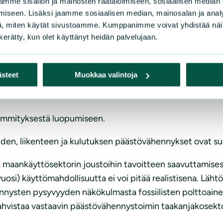
mme sisällön ja mainosten räätälöimiseen, sosiaalisen median
ekniikoiden edistäminen on tärkeää myös huoltovarmuude
iseen. Lisäksi jaamme sosiaalisen median, mainosalan ja analy
n käyttöä lämmöntuotannossa.” Toimenpiteet selonteossa 
, miten käytät sivustoamme. Kumppanimme voivat yhdistää näitä t
n kerätty, kun olet käyttänyt heidän palvelujaan.
tojen välttämiseksi Do No Significant Harm (DNSH) peri
ästeet
Muokkaa valintoja
topolitiikan suunnitelma
lämmityksestä luopumiseen.
den, liikenteen ja kulutuksen päästövähennykset ovat su
 maankäyttösektorin joustoihin tavoitteen saavuttamises
i) käyttömahdollisuutta ei voi pitää realistisena. Lähtök
ysten pysyvyyden näkökulmasta fossiilisten polttoainei
 vahvistaa vastaavin päästövähennystoimin taakanjakosektor