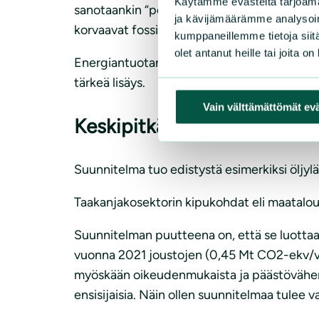
Käytämme evästeitä tarjoama
sanotaankin “polttoon perustumattomien t
ja kävijämäärämme analysoim
korvaavat fossiilisten tuontipolttoaineide
kumppaneillemme tietoja siitä
olet antanut heille tai joita o
Energiantuotannon aiheuttamien luontohait
tärkeä lisäys.
Vain välttämättömät ev
Keskipitkän aikavälin ilmas
Suunnitelma tuo edistystä esimerkiksi öljy
Taakanjakosektorin kipukohdat eli maatalou
Suunnitelman puutteena on, että se luottaa
vuonna 2021 joustojen (0,45 Mt CO2-ekv/vuos
myöskään oikeudenmukaista ja päästövähenn
ensisijaisia. Näin ollen suunnitelmaa tulee