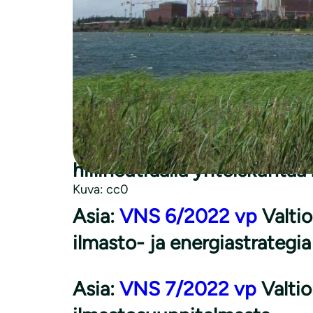
VNS 4/2022 vp, VNS 6/2022 vp, VNS 7/20
Suojeluasiantuntija Hanna Aho
Suomen luonnonsuojeluliitto ry
Talousvaliokunta 19.10.2022
Asia: <a href="https://w
Valtioneuvoston selonteko K
hiilineutraalia yhteiskunta
Kuva: cc0
Asia:
VNS 6/2022 vp
Valtio
ilmasto- ja energiastrategia
Asia:
VNS 7/2022 vp
Valti