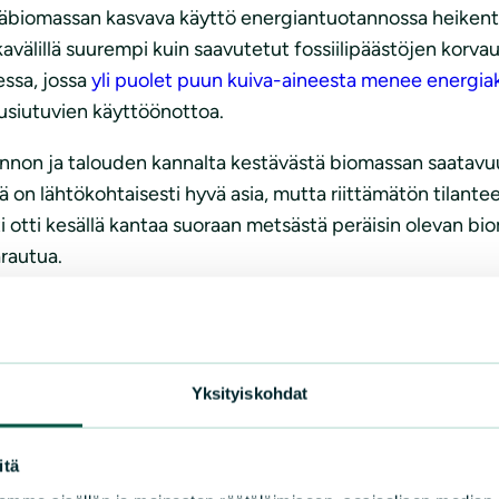
äbiomassan kasvava käyttö energiantuotannossa heikentää
aikavälillä suurempi kuin saavutetut fossiilipäästöjen ko
essa, jossa
yli puolet puun kuiva-aineesta menee energiak
usiutuvien käyttöönottoa.
luonnon ja talouden kannalta kestävästä biomassan saata
 on lähtökohtaisesti hyvä asia, mutta riittämätön tilantee
i otti kesällä kantaa suoraan metsästä peräisin olevan bi
arautua.
- ja luontotavoitteiden tai vihreän siirtymän mukainen. 
i enää perustua turpeeseen. Lausunnoissa mm. Ilmastopan
Yksityiskohdat
auhdittaa polttoon perustumattomia uusiutuvia myös huo
stuttava energialähteisiin, jotka ovat pitkällä aikavälillä
itä
ialta on monipuolisen poltoon perustumattoman uusiutuva