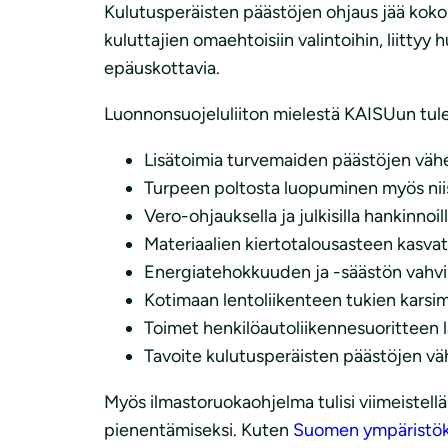
Kulutusperäisten päästöjen ohjaus jää kokona
kuluttajien omaehtoisiin valintoihin, liitt
epäuskottavia.
Luonnonsuojeluliiton mielestä KAISUun tulee
Lisätoimia turvemaiden päästöjen väh
Turpeen poltosta luopuminen myös niiss
Vero-ohjauksella ja julkisilla hankinno
Materiaalien kiertotalousasteen kasva
Energiatehokkuuden ja -säästön vahvi
Kotimaan lentoliikenteen tukien karsi
Toimet henkilöautoliikennesuoritteen 
Tavoite kulutusperäisten päästöjen vä
Myös ilmastoruokaohjelma tulisi viimeistellä
pienentämiseksi. Kuten
Suomen ympäristök