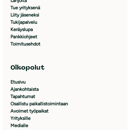
Lahjoita
Tue yrityksenä
Liity jäseneksi
Tukijapalvelu
Keräyslupa
Pankkiohjeet
Toimitusehdot
Oikopolut
Etusivu
Ajankohtaista
Tapahtumat
Osallistu paikallistoimintaan
Avoimet työpaikat
Yrityksille
Medialle