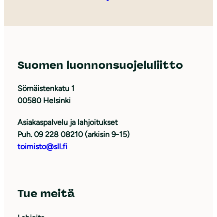
Suomen luonnonsuojeluliitto
Sörnäistenkatu 1
00580 Helsinki
Asiakaspalvelu ja lahjoitukset
Puh. 09 228 08210 (arkisin 9-15)
toimisto@sll.fi
Tue meitä