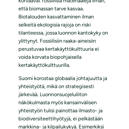
korvaavat fossiilisia materiaaleja ilman,
että biomassan tarve kasvaa.
Biotalouden kasvattaminen ilman
selkeitä ekologisia rajoja on riski
tilanteessa, jossa luonnon kantokyky on
ylittynyt. Fossiilisiin raaka-aineisiin
perustuvaa kertakäyttökulttuuria ei
voida korvata biopohjaisella
kertakäyttökulttuurilla.
Suomi korostaa globaalia johtajuutta ja
yhteistyötä, mikä on strategisesti
järkevää. Luonnonsuojeluliiton
näkökulmasta myös kansainvälisen
yhteistyön tulisi painottaa ilmasto- ja
biodiversiteettihyötyjä, ei pelkästään
markkina- ja kilpailukykyä. Esimerkiksi