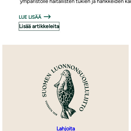
ympäristölle haitallisten tukien ja hankkeiden ka
LUE LISÄÄ
Lisää artikkeleita
Lahjoita