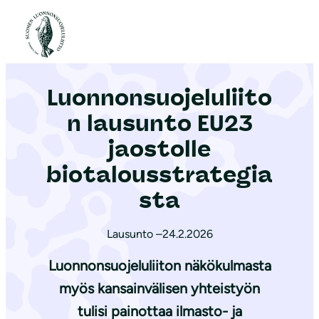
S
i
Etusivu
|
Ajankohtaista
|
Luonnonsuojeluliiton lausunto EU23 jaostolle biotalousstrategiasta
i
r
Luonnonsuojeluliito
r
y
n lausunto EU23
s
jaostolle
i
biotalousstrategia
s
ä
sta
l
t
Lausunto –
24.2.2026
ö
Luonnonsuojeluliiton näkökulmasta
ö
myös kansainvälisen yhteistyön
n
tulisi painottaa ilmasto- ja