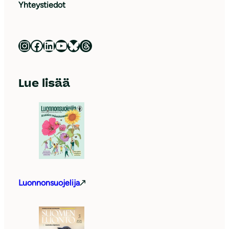
Yhteystiedot
Luonnonsuojeluliitto Instagramissa
Luonnonsuojeluliitto Facebookissa
Luonnonsuojeluliitto LinkedInissä
Luonnonsuojeluliiton YouTube-kanava
Luonnonsuojeluliitto Blueskyssa
Luonnonsuojeluliitto Threadsissa
Lue lisää
Luonnonsuojelija