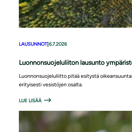
|
LAUSUNNOT
6.7.2026
Luonnonsuojeluliiton lausunto ympäris
Luonnonsuojeluliitto pitää esitystä oikeansuunt
erityisesti vesistöjen osalta.
LUE LISÄÄ