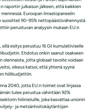
raportin julkaisun jälkeen, että kaikkien
40 mennessä. Euroopan ilmastopaneelin
se suositteli 90-95% nettopäästövähennystä
ettiin perustuvan analyysin mukaan EU:n
lä esitys perustuu 16 Gt kumulatiiviselle
ilibudjetin. Ehdotus onkin saanut osakseen
 olennaista, jotta globaali tavoite voidaan
itsi, oikeus katsoi, että yhtenä syynä
 hiilibudjettiin.
onna 2040, jotta EU:n toimet ovat linjassa
Tämän tulee perustua vähintään 92%
orin hiilinieluille, joka kasvattaa unionin
viljely- ja metsänhoitokäytäntöjen