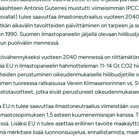
sihteeri António Guterres muistutti viimeisimmän IPCC:n 
svallat) tulee saavuttaa ilmastoneutraalius vuoteen 20
kän aikavälin tavoitteiden päivittäminen on tarpeen ja 
1990. Suomen ilmastopaneelin jäljellä olevaan hiilibudj
vun puoliväliin mennessä.
vähennykseksi vuoteen 2040 mennessä on riittämätön, sil
ittää EU:n ilmastopaneelin hahmotteleman 11-14 Gt CO2 hi
tteiden perustuminen oikeudenmukaiselle hiilibudjetille on
en tuoreessa ratkaisussa Verein Klimaseniorinnen vs. Sve
astotavoitteet, jotka eivät perustuneet oikeudenmukaiseen
ssa EU:n tulee saavuttaa ilmastoneutraalius viimeistään vu
 ilmastosopimuksen 1,5 asteen kuumenemisrajan kanssa. 
isäksi EU:n tulee asettaa erillinen tavoite maakäyttösekt
 merkitsee lisää luonnonsuojelua, ennallistamista, maan