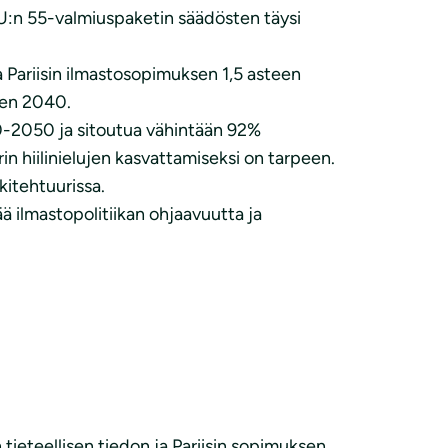
U:n 55-valmiuspaketin säädösten täysi
 Pariisin ilmastosopimuksen 1,5 asteen
een 2040.
020-2050 ja sitoutua vähintään 92%
 hiilinielujen kasvattamiseksi on tarpeen.
kitehtuurissa.
 ilmastopolitiikan ohjaavuutta ja
 tieteellisen tiedon ja Pariisin sopimuksen