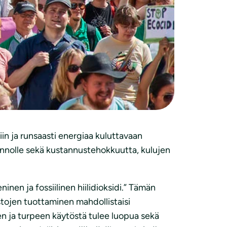
ta teollista hiilenhallintaa EU:ssa”
iin ja runsaasti energiaa kuluttavaan
luonnolle sekä kustannustehokkuutta, kulujen
nen ja fossiilinen hiilidioksidi.” Tämän
stojen tuottaminen mahdollistaisi
den ja turpeen käytöstä tulee luopua sekä