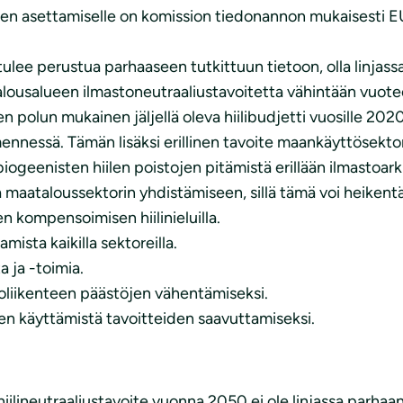
n asettamiselle on komission tiedonannon mukaisesti E
ee perustua parhaaseen tutkittuun tietoon, olla linjassa
alousalueen ilmastoneutraaliustavoitetta vähintään vuot
een polun mukainen jäljellä oleva hiilibudjetti vuosille 2
ssä. Tämän lisäksi erillinen tavoite maankäyttösektorin
ogeenisten hiilen poistojen pitämistä erillään ilmastoark
ataloussektorin yhdistämiseen, sillä tämä voi heikentää
en kompensoimisen hiilinieluilla.
sta kaikilla sektoreilla.
 ja -toimia.
oliikenteen päästöjen vähentämiseksi.
n käyttämistä tavoitteiden saavuttamiseksi.
iilineutraaliustavoite vuonna 2050 ei ole linjassa parhaan