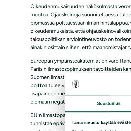
Oikeudenmukaisuuden näkökulmasta veronmaksa
muotoa. Ojauskeinoja suunniteltaessa tulee 
biomassaa polttaessaan ilman hintalappua, v
oikeudenmukaista, että ohjauskeinovalikoim
talouspolitiikan arviointineuvosto on toden
ainakin osittain siihen, että maanomistajat
Euroopan ympäristöakatemiat on varoittanut
Pariisin ilmastosopimuksen tavoitteiden kann
Suomen ilmastopaneelikin on muistuttanut, p
polttoa tulee vähentää nykyisestä, ei lisä
lisäpaineen metsien hakkuisiin ja ylläpitää 
olemaan negatiivisia ympäristövaikutuksia, s
Suostumus
EU:n ilmastopaneeli korostaa kilpailua luonn
Tämä sivusto käyttää eväste
tunnistaa epävarmuudet liittyen kilpailuun