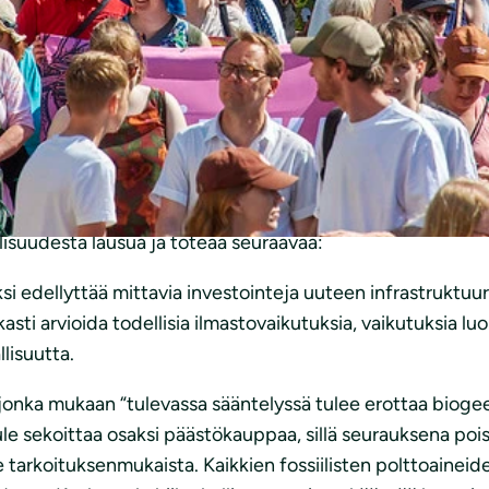
duskunnalle komission tiedonannosta ”Kohti kunnianhimois
isuudesta lausua ja toteaa seuraavaa:
ksi edellyttää mittavia investointeja uuteen infrastruktuur
asti arvioida todellisia ilmastovaikutuksia, vaikutuksia 
lisuutta.
onka mukaan “tulevassa sääntelyssä tulee erottaa biogeeni
tule sekoittaa osaksi päästökauppaa, sillä seurauksena poi
le tarkoituksenmukaista. Kaikkien fossiilisten polttoainei