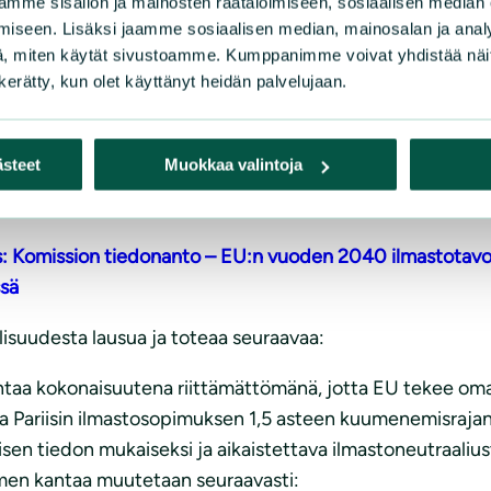
 suuren mittakaavan biogeenisen hiilenpoiston teknologio
mme sisällön ja mainosten räätälöimiseen, sosiaalisen median
iseen. Lisäksi jaamme sosiaalisen median, mainosalan ja analy
lukitsisi meidät yli 1,5 asteen kuumenemiseen ja lisäisi 
, miten käytät sivustoamme. Kumppanimme voivat yhdistää näitä t
 päästölaskentaa tehtävän BECCSin yhteydessä vahvistavat
n kerätty, kun olet käyttänyt heidän palvelujaan.
pienempi projektin kanssa kuin ilman sitä. Nämä tulee muis
on ja varastoinnin (CCS) vaikutukset eroavat hiilen talt
ästeet
Muokkaa valintoja
aisia, että hiilidioksi päätyy pian ilmakehään. Tällöin ma
s: Komission tiedonanto – EU:n vuoden 2040 ilmastotavo
sä
isuudesta lausua ja toteaa seuraavaa:
aa kokonaisuutena riittämättömänä, jotta EU tekee oman o
ssa Pariisin ilmastosopimuksen 1,5 asteen kuumenemisrajan
sen tiedon mukaiseksi ja aikaistettava ilmastoneutraalius
omen kantaa muutetaan seuraavasti: