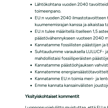
Lähtökohtana vuoden 2040 tavoitteide
toimeenpano.
EU:n vuoden 2040 ilmastotavoitteen tul
kuumenemisrajan kanssa ja aikaistaa t
EU:n tulee määritellä itselleen 1,5 ast
päästövähennykseen vuoteen 2040 menne
Kannatamme fossiilisten päästöjen ja bi
Suhtaudumme varauksella LULUCF- ja ma
mahdollistaisi fossiiliperäisten päästöj
Kannatamme päästöohjauksen vahvistami
Kannatemme energiansäästötavoitteita
Kannatamme EU:n toimia meri- ja lent
Emme kannata kansainvälisten joustoje
Yksityiskohtaiset kommentit
Luonnonsuojeluliitto muistuttaa, että EU:n h