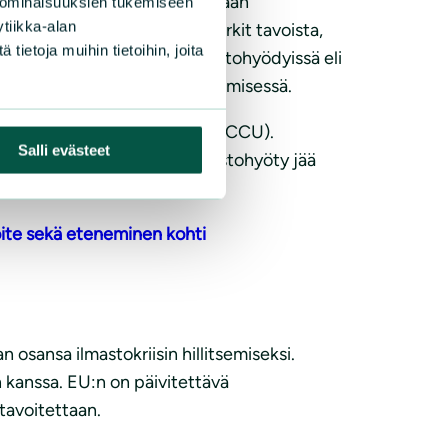
iden avulla pyritään välttämään
 ominaisuuksien tukemiseen
tiikka-alan
luontokatoa. Käytännön esimerkit tavoista,
ietoja muihin tietoihin, joita
 puutteet todellisissa ilmastohyödyissä eli
taa ilmastotavoitteiden täyttämisessä.
eenotosta ja hyödyntämisestä (CCU).
Salli evästeet
hdollisesti saavutettava ilmastohyöty jää
ite sekä eteneminen kohti
sansa ilmastokriisin hillitsemiseksi.
 kanssa. EU:n on päivitettävä
tavoitettaan.