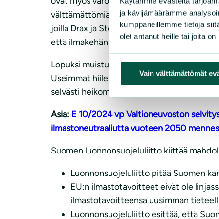
ovat myös varoittaneet, että tulevaisuuden
Käytämme evästeitä tarjoama
ja kävijämäärämme analysoim
välttämättömiä päästövähennyksiä nyt, mikä 
kumppaneillemme tietoja siitä
joilla Drax ja Stockholm Exergi ehdottavat
olet antanut heille tai joita o
että ilmakehän hiilidioksidipitoisuus olisi 
Lopuksi muistutamme, että hiilen talteenot
Vain välttämättömät ev
Useimmat hiilen jatkokäytön muodot ovat sell
selvästi heikommaksi.
Asia:
E 10/2024 vp Valtioneuvoston selvity
ilmastoneutraaliutta vuoteen 2050 mennes
Suomen luonnonsuojeluliitto kiittää mahdoll
Luonnonsuojeluliitto pitää Suomen kant
EU:n ilmastotavoitteet eivät ole linja
ilmastotavoitteensa uusimman tieteelli
Luonnonsuojeluliitto esittää, että Su