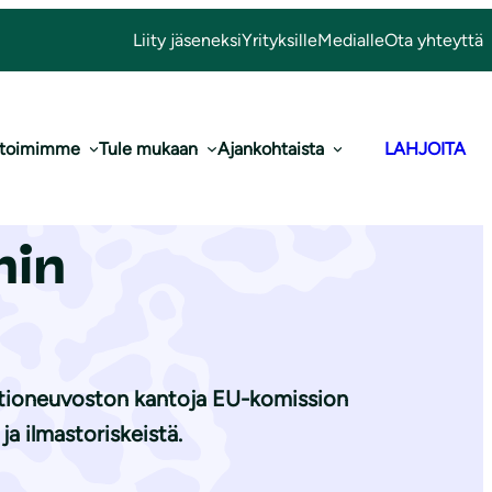
Liity jäseneksi
Yrityksille
Medialle
Ota yhteyttä
 toimimme
Tule mukaan
Ajankohtaista
LAHJOITA
to EU-komission
hin
ltioneuvoston kantoja EU-komission
a ilmastoriskeistä.