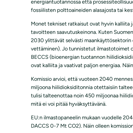
energiantuotannossa että prosessiteollisuud
fossiilisten polttoaineiden alasajosta tai 
Monet tekniset ratkaisut ovat hyvin kalliita j
tavoitteen saavutuskeinona. Kuten Suomen i
2030 ylittävät selvästi maankäyttösektori
vettäminen). Jo tunnistetut ilmastotoimet o
BECCS (bioenergian tuotannon hiilidioksidin
ovat kalliita ja vaativat paljon energiaa. Näi
Komissio arvioi, että vuoteen 2040 mennessä 
miljoona hiilidioksiditonnia otettaisiin ta
tulisi talteenottaa noin 450 miljoonaa hiilid
mitä ei voi pitää hyväksyttävänä.
EU:n ilmastopaneelin mukaan vuodelle 2040
DACCS 0-7 Mt CO2). Näin olleen komission 