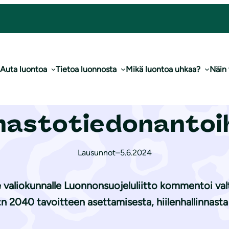
EU-komission il­mas­to­tie­don­an­toi­hin
Auta luontoa
Tietoa luonnosta
Mikä luontoa uhkaa?
Näin
e­lu­lii­ton lausun
­mas­to­tie­don­an­toi­
Lausunnot
–
5.6.2024
 valiokunnalle Luonnonsuojeluliitto kommentoi va
n 2040 tavoitteen asettamisesta, hiilenhallinnasta j