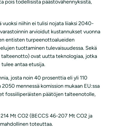
a pois todellisista päästövähennyksistä,
uoksi niihin ei tulisi nojata liiaksi 2040-
 varastoinnin arvioidut kustannukset vuonna
en entisten turpeenottoalueiden
nielujen tuottaminen tulevaisuudessa. Sekä
talteenotto) ovat uutta teknologiaa, jotka
 tulee antaa etusija.
a, josta noin 40 prosenttia eli yli 110
uoteen 2050 mennessä komission mukaan EU:ssa
t fossiiliperäisten päätöjen talteenotolle,
 46-214 Mt CO2 (BECCS 46-207 Mt CO2 ja
mahdollinen toteuttaa.