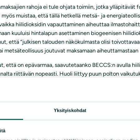
jien rahoja ei tule ohjata toimiin, jotka ylläpitävät fo
myös muistaa, että tällä hetkellä metsä- ja energiateolli
aikka hiilidioksidin vapauttaminen aiheuttaa ilmastohaitta
aan kuuluisi hintalapun asettaminen biogeenisen hiilidio
nut, että “julkisen talouden näkökulmasta olisi toivottava
 tai metsäteollisuus joutuvat maksamaan aiheuttamastaan h
, että on epävarmaa, saavutetaanko BECCS:n avulla hiilid
alta riittävän nopeasti. Huoli liittyy puun polton vaikutu
uun poltto ei ole hiilineutraalia, vaan sillä on negatiivi
tä. Kun otetaan huomioon BECCSin edellyttämä energianta
tai jopa lisätä hakkuita. Jokatapauksessa Suomen kokonaisen
illä täysin haitatonta energiamuotoa ei olekaan.
Yksityiskohdat
on nielujen ja BECCSin (bioenergian hiilidioksidin talteeno
itä
 biomassan saatavuudesta ja mahdollisesta negatiivisesta