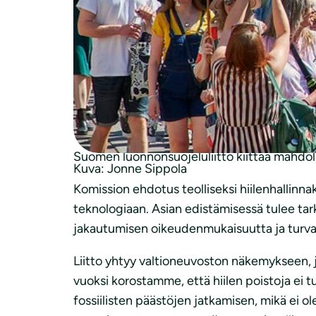
E 10/2024 vp
E 28/2024 vp
Ilmastoasiantuntija Hanna Aho
Suomen luonnonsuojeluliitto ry
SuV 23.5.2024
Asia:
E 9/2024 vp Valtioneuvoston selvitys e
Suomen luonnonsuojeluliitto kiittää mahdoll
Kuva: Jonne Sippola
Komission ehdotus teolliseksi hiilenhallinna
teknologiaan. Asian edistämisessä tulee tark
jakautumisen oikeudenmukaisuutta ja turval
Liitto yhtyy valtioneuvoston näkemykseen, j
vuoksi korostamme, että hiilen poistoja ei 
fossiilisten päästöjen jatkamisen, mikä ei o