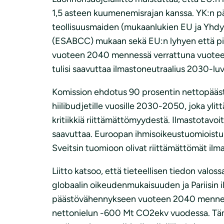
1,5 asteen kuumenemisrajan kanssa. YK:n pää
teollisuusmaiden (mukaanlukien EU ja Yhdy
(ESABCC) mukaan sekä EU:n lyhyen että pit
vuoteen 2040 mennessä verrattuna vuoteen 
tulisi saavuttaa ilmastoneutraalius 2030-lu
Komission ehdotus 90 prosentin nettopäästö
hiilibudjetille vuosille 2030-2050, joka yl
kritiikkiä riittämättömyydestä. Ilmastotavoi
saavuttaa. Euroopan ihmisoikeustuomioistuim
Sveitsin tuomioon olivat riittämättömät ilm
Liitto katsoo, että tieteellisen tiedon valo
globaalin oikeudenmukaisuuden ja Pariisin
päästövähennykseen vuoteen 2040 mennessä. L
nettonielun -600 Mt CO2ekv vuodessa. Tämä