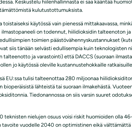
essa. Keskustelu hiilenhallinnasta ei saa kääntää huomiot
kestämättömistä kulutustottumuksista.
a toistaiseksi käytössä vain pienessä mittakaavassa, minkä v
lmastopaneeli on todennut, hiilidioksidin talteenoton ja
n edullisimpien toimien päästövähennyskustannukset (kut
vat siis tänään selvästi edullisempia kuin teknologisten 
 talteenotto ja varastointi) että DACCS (suoraan ilmasta 
nollen jo käytössä oleville kustannustehokkaille ratkaisuille
EU:ssa tulisi talteenottaa 280 miljoonaa hiilidioksiditonni
lteen bioperäisistä lähteistä tai suoraan ilmakehästä. V
ioksiditonnia. Tiedonannossa on siis varsin suuret odotukse
 teknisten nielujen osuus voisi riskit huomioiden olla
tavoite vuodelle 2040 on optimistinen eikä välttämättä 