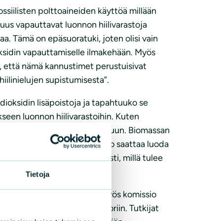
ssiilisten polttoaineiden käyttöä millään
suus vapauttavat luonnon hiilivarastoja
a. Tämä on epäsuoratuki, joten olisi vain
ksidin vapauttamiselle ilmakehään. Myös
a, että nämä kannustimet perustuisivat
iilinielujen supistumisesta”.
ioksidin lisäpoistoja ja tapahtuuko se
kseen luonnon hiilivarastoihin. Kuten
nen vaikutus metsien nettonieluun. Biomassan
rve, teknologian käyttöönotto saattaa luoda
ergian tarve kasvaisi selvästi, millä tulee
Tietoja
tto ja varastointi) välillä. Myös komissio
 vaikutuksesta LULUCF-sektoriin. Tutkijat