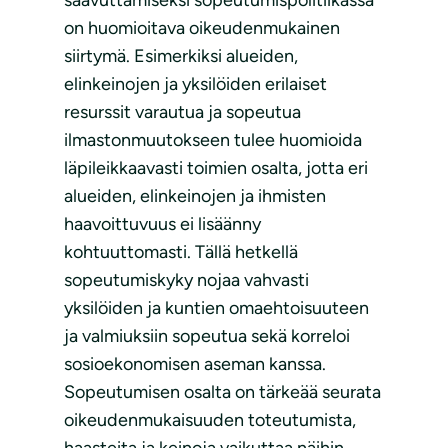
saavuttamiseksi sopeutumispolitiikassa
on huomioitava oikeudenmukainen
siirtymä. Esimerkiksi alueiden,
elinkeinojen ja yksilöiden erilaiset
resurssit varautua ja sopeutua
ilmastonmuutokseen tulee huomioida
läpileikkaavasti toimien osalta, jotta eri
alueiden, elinkeinojen ja ihmisten
haavoittuvuus ei lisäänny
kohtuuttomasti. Tällä hetkellä
sopeutumiskyky nojaa vahvasti
yksilöiden ja kuntien omaehtoisuuteen
ja valmiuksiin sopeutua sekä korreloi
sosioekonomisen aseman kanssa.
Sopeutumisen osalta on tärkeää seurata
oikeudenmukaisuuden toteutumista,