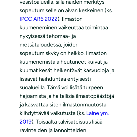
vesistöalueilla, sillä näiden merkitys
sopeutumiselle on aivan keskeinen (ks.
IPCC AR6 2022
). Ilmaston
kuumeneminen vaikeuttaa toimintaa
nykyisessä tehomaa- ja
metsätaloudessa, joiden
sopeutumiskyky on heikko. Ilmaston
kuumenemista aiheutuneet kuivat ja
kuumat kesät heikentävät kasvuoloja ja
lisäävät haihduntaa erityisesti
suoalueilla. Tämä voi lisätä turpeen
hajoamista ja haitallisia ilmastopäästöjä
ja kasvattaa siten ilmastonmuutosta
kiihdyttävää vaikutusta (ks.
Laine ym.
2019
). Toisaalta talvisateisuus lisää
ravinteiden ja lannoitteiden