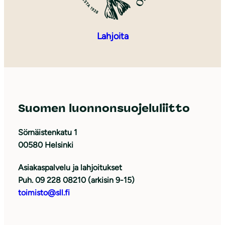
Lahjoita
Suomen luonnonsuojeluliitto
Sörnäistenkatu 1
00580 Helsinki
Asiakaspalvelu ja lahjoitukset
Puh. 09 228 08210 (arkisin 9-15)
toimisto@sll.fi