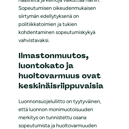
haasteita ja keinoja vaikuttaa näihin.
Sopeutumisen oikeudenmukaisen
siirtymän edellytyksenä on
politiikkatoimien ja tukien
kohdentaminen sopeutumiskykyä
vahvistavaksi.
Ilmastonmuutos,
luontokato ja
huoltovarmuus ovat
keskinäisriippuvaisia
Luonnonsuojeluliitto on tyytyväinen,
että luonnon monimuotoisuuden
merkitys on tunnistettu osana
sopeutumista ja huoltovarmuuden