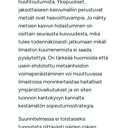
huuhtoutumista. Yksipuoliset,
jaksottaiseen kasvumalliin perustuvat
metsät ovat haavoittuvampia. Jo nähty
metsien kasvun hidastuminen on
osittain seurausta kuivuudesta, mikä
tulee todennäköisesti jatkumaan mikäli
ilmaston kuumenemista ei saada
pysäytettyä. On tärkeää huomioida että
usein ehdotettu metsänhoidon
voimaperäistäminen voi muuttuvassa
ilmastossa moninkertaistaa haitalliset
ympäristövaikutukset ja on siten
luonnon kantokyvyn kannalta
kestämätön sopeutumisstrategia.
Suunnitelmassa ei toistaiseksi
tunnisteta riittävästi näiden riskien