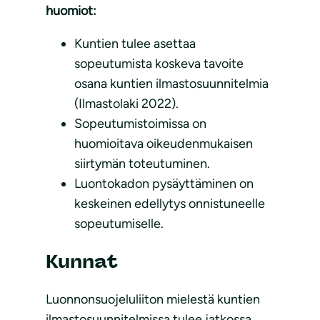
huomiot:
Kuntien tulee asettaa
sopeutumista koskeva tavoite
osana kuntien ilmastosuunnitelmia
(Ilmastolaki 2022).
Sopeutumistoimissa on
huomioitava oikeudenmukaisen
siirtymän toteutuminen.
Luontokadon pysäyttäminen on
keskeinen edellytys onnistuneelle
sopeutumiselle.
Kunnat
Luonnonsuojeluliiton mielestä kuntien
ilmastosuunnitelmissa tulee jatkossa