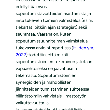
edellyttää myös
sopeutumistavoitteiden asettamista ja
niitä tukevien toimien valmistelua (esim.
tiekartat, pitkän ajan strategiat) sekä
seurantaa. Vaarana on, kuten
sopeutumissuunnitelman valmistelua
tukevassa arviointiraportissa (
Hilden ym.
2022
) todettiin, että mikäli
sopeutumistoimien tekeminen jätetään
vapaaehtoiseksi ne jäävät usein
tekemättä. Sopeutumistoimien
synergioiden ja mahdollisten
jännitteiden tunnistaminen suhteessa
hillintätoimiin vahvistaisi ilmastotyön
vaikuttavuutta ja
kustannustehokkuutta, minkä lisäksi