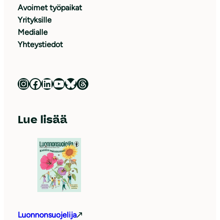
Avoimet työpaikat
Yrityksille
Medialle
Yhteystiedot
Luonnonsuojeluliitto Instagramissa
Luonnonsuojeluliitto Facebookissa
Luonnonsuojeluliitto LinkedInissä
Luonnonsuojeluliiton YouTube-kanava
Luonnonsuojeluliitto Blueskyssa
Luonnonsuojeluliitto Threadsissa
Lue lisää
Luonnonsuojelija