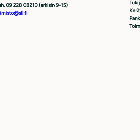
Tuki
h. 09 228 08210 (arkisin 9-15)
Kerä
imisto@sll.fi
Pank
Toim