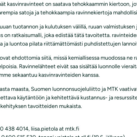
t kasvinravinteet on saatava tehokkaammin kiertoon, jot
rempia satoja ja tehokkaampia ravinnekiertoja mahdollisi
uuan tuotannon ja kulutuksen välillä, ruuan valmistuksen ja 
 on ratkaisumalli, joka edistää tätä tavoitetta. ravinteiden
ta ja luontoa pilata riittämättömästi puhdistettujen lanno
t ovat ehdottomia siitä, missä kemiallisessa muodossa ne 
elpoisia. Ravinnelähteet eivät saa sisältää luonnolle vierai
samme sekaantuu kasvinravinteiden kanssa.
a maasta, Suomen luonnonsuojeluliitto ja MTK vaativat ki
ettava käytäntöön ja kehitettävä kustannus- ja resurssite
n kehityksen tavoitteiden mukaista.
 438 4014, liisa.pietola at mtk.fi