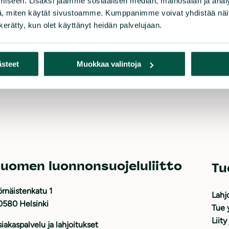
iseen. Lisäksi jaamme sosiaalisen median, mainosalan ja analy
LUE 
ympäristöoikeuksien kannalta.
, miten käytät sivustoamme. Kumppanimme voivat yhdistää näitä t
n kerätty, kun olet käyttänyt heidän palvelujaan.
LUE LISÄÄ
ästeet
Muokkaa valintoja
uomen luonnonsuojeluliitto
Tu
rnäistenkatu 1
Lahj
0580 Helsinki
Tue 
Liity
iakaspalvelu ja lahjoitukset