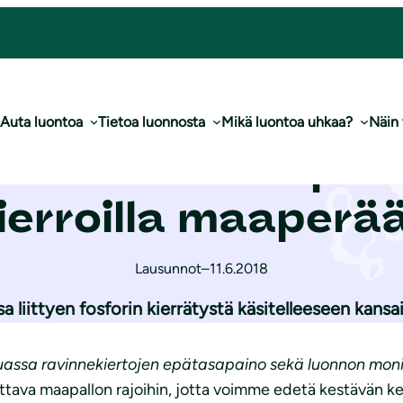
lla ra­vin­ne­kier­roil­la maaperään
Auta luontoa
Tietoa luonnosta
Mikä luontoa uhkaa?
Näin
a kestävästi puhtai
ier­roil­la maaperä
Lausunnot
–
11.6.2018
liittyen fosforin kierrätystä käsitelleeseen kansai
ssa ravinnekiertojen epätasapaino sekä luonnon monim
ava maapallon rajoihin, jotta voimme edetä kestävän keh