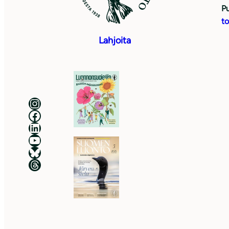
Pu
to
Lahjoita
Luonnonsuojeluliitto Instagramissa
Luonnonsuojeluliitto Facebookissa
Luonnonsuojeluliitto LinkedInissä
Luonnonsuojeluliiton YouTube-kanava
Luonnonsuojeluliitto Blueskyssa
Luonnonsuojeluliitto Threadsissa