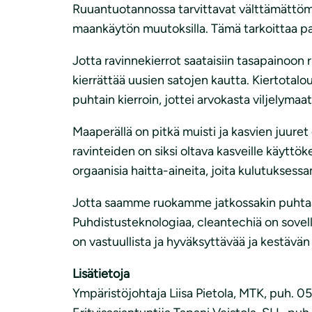
i
Ruuantuotannossa tarvittavat välttämättömä
maankäytön muutoksilla. Tämä tarkoittaa pa
Jotta ravinnekierrot saataisiin tasapainoon r
kierrättää uusien satojen kautta. Kiertotalous
puhtain kierroin, jottei arvokasta viljelymaa
Maaperällä on pitkä muisti ja kasvien juure
ravinteiden on siksi oltava kasveille käyttök
orgaanisia haitta-aineita, joita kulutukses
Jotta saamme ruokamme jatkossakin puhtaast
Puhdistusteknologiaa, cleantechiä on sovell
on vastuullista ja hyväksyttävää ja kestävä
Lisätietoja
Ympäristöjohtaja Liisa Pietola, MTK, puh. 050