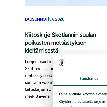
|
LAUSUNNOT
5.8.2026
Kiitoskirje Skotlannin suulan
poikasten metsästyksen
kieltämisestä
Pohjoismaiden suulakannat ovat vähentyne
Skotlannissa on kiistelty suulan poikasten
metsästyksestä niiden pesimäsaarella. Halli
Suostumus
sen tänä vuonna, mistä toiminnanjohtaja läh
kiitoskirjeen pitäen päätöstä kansainvälisest
Tämä sivusto käyttää eväste
merkittävänä.
Käytämme evästeitä tarjoama