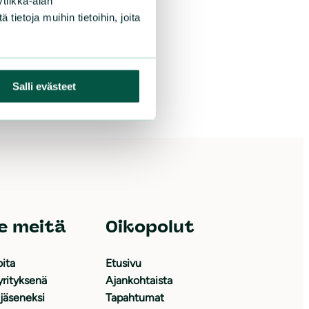
tiikka-alan
LISÄÄ
ietoja muihin tietoihin, joita
Salli evästeet
e meitä
Oikopolut
oita
Etusivu
yrityksenä
Ajankohtaista
 jäseneksi
Tapahtumat