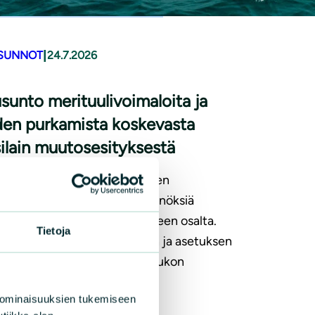
|
SUNNOT
24.7.2026
sunto merituulivoimaloita ja
den purkamista koskevasta
ilain muutosesityksestä
yvä, että merituulivoimaloiden
ntamisen ja purkamisen säännöksiä
ennetään nyt talousvyöhykkeen osalta.
Tietoja
nonsuojeluliitto kannatti lain ja asetuksen
noksia esittäen niihin vielä joukon
ennuksia.
 ominaisuuksien tukemiseen