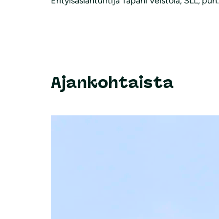
Erityisasiantuntija Tapani Veistola, SLL, puh.
Ajankohtaista