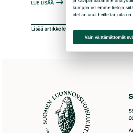
ja kävijämäärämme analysoim
LUE LISÄÄ
kumppaneillemme tietoja siitä
olet antanut heille tai joita o
Lisää artikkeleita
Vain välttämättömät ev
S
Sö
0
As