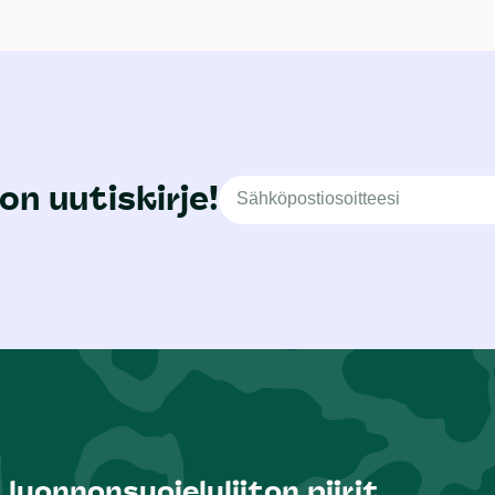
on uutiskirje!
luonnonsuojeluliiton piirit