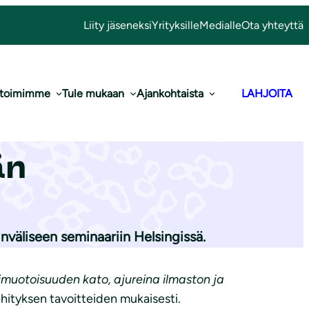
Liity jäseneksi
Yrityksille
Medialle
Ota yhteyttä
 toimimme
Tule mukaan
Ajankohtaista
LAHJOITA
lla ra­vin­ne­
än
nväliseen seminaariin Helsingissä.
uotoisuuden kato, ajureina ilmaston ja
ityksen tavoitteiden mukaisesti.