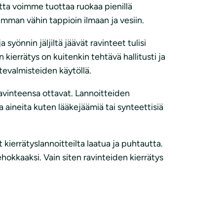
ta voimme tuottaa ruokaa pienillä
mman vähin tappioin ilmaan ja vesiin.
syönnin jäljiltä jäävät ravinteet tulisi
 kierrätys on kuitenkin tehtävä hallitusti ja
itevalmisteiden käytöllä.
ravinteensa ottavat. Lannoitteiden
ta aineita kuten lääkejäämiä tai synteettisiä
errätyslannoitteilta laatua ja puhtautta.
hokkaaksi. Vain siten ravinteiden kierrätys