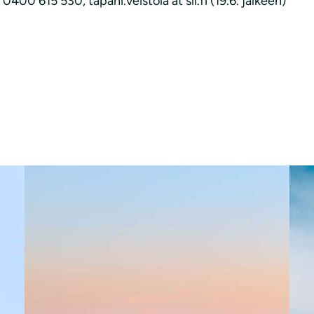
 0400 615 530, tapani.veistola at sll.fi (19.6. jälkeen)