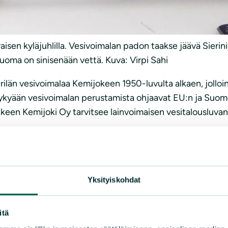
aisen kyläjuhlilla. Vesivoimalan padon taakse jäävä Sierin
oma on sinisenään vettä. Kuva: Virpi Sahi
ilän vesivoimalaa Kemijokeen 1950-luvulta alkaen, jolloin v
Nykyään vesivoimalan perustamista ohjaavat EU:n ja Suom
een Kemijoki Oy tarvitsee lainvoimaisen vesitalousluvan,
isen viivästymisestä, mutta ei näytä kiirehtivän vesital
tovirasto (AVI) on joutunut pyytämään useita lisäselvit
omilla muistutuksillaan ja valituksillaan lupaprosessin aika
Yksityiskohdat
luvun alun yleiskaavalla, josta puuttuvat rakentamisen e
in ehdollista rakennuslupaa. Nyt rakennuslupa hyväksyttiin
itä
alouslupaan liittyy 2000-luvun alussa toteutettu ympärist