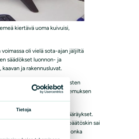
iemeä kiertävä uoma kuivuisi,
oimassa oli vielä sota-ajan jäljiltä
en säädökset luonnon- ja
 kaavan ja rakennusluvat.
ouslupansa ehdollisten määräysten
yksiä yhtiön puutteellisen hakemuksen
na.
Tietoja
dellytyksenä toimivat kaavamääräykset.
 osittain, jolloin poikkeamispäätöskin sai
övaikutusten arviointi (YVA), jonka