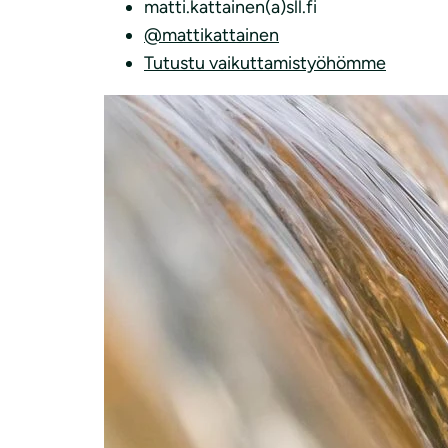
matti.kattainen(a)sll.fi
@mattikattainen
Tutustu vaikuttamistyöhömme