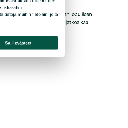
 ominaisuuksien tukemiseen
tiikka-alan
ksessa 15. maaliskuuta. Kaavan lopullisen
ietoja muihin tietoihin, joita
hakenut siihen kolmen vuoden jatkoaikaa
Salli evästeet