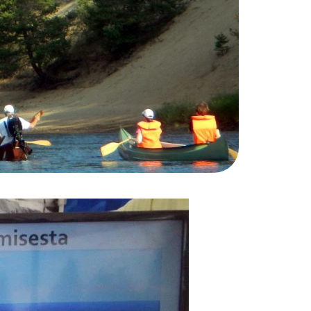
oikkeamisluvan myöntämiseen ja niiden
jeluliitosta ja jatkaa:
suuteen kuuluvalle rakennukselle. Aikooko
uslain vaatimukset? Ennen rakennusten
aisia työpatoja. Odotamme Rovaniemen
at vesiluonnolle, ympäristölle ja asukkaille