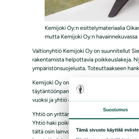
Kemijoki Oy:n esittelymateriaalia Oikar
mutta Kemijoki Oy:n havainnekuvassa u
Valtionyhtiö Kemijoki Oy on suunnitellut Sier
rakentamista helpottavia poikkeuslakeja. 
ympäristönsuojelusta. Toteuttaakseen hankk
Kemijoki Oy on huolissaan hankkeen aloittam
täytäntöönpanoa. Pohjois-Suomen aluehallin
vuoksi ja yhtiö on itse hidastanut käsittelyä 
Suostumus
Yhtiö on yrittänyt rakentaa voimalaa 2000-
Yhtiö haki poikkeamista kaavasta ja tältä os
Tämä sivusto käyttää eväste
tältä osin lainvoiman. Yleiskaavaan ja vesit