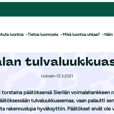
Sierilän voimalan tul­va­luuk­kua­se­miin
Auta luontoa
Tietoa luonnosta
Mikä luontoa uhkaa?
Näin
i saanut rakennus
an tul­va­luuk­kua­
Uutiset
–
12.3.2021
 torstaina päätöksensä Sierilän voimalahankkeen ra
äätöksessään tulvaluukkuasemaa, vaan palautti se
 rakennuslupa hyväksyttiin. Päätökset eivät ole vi