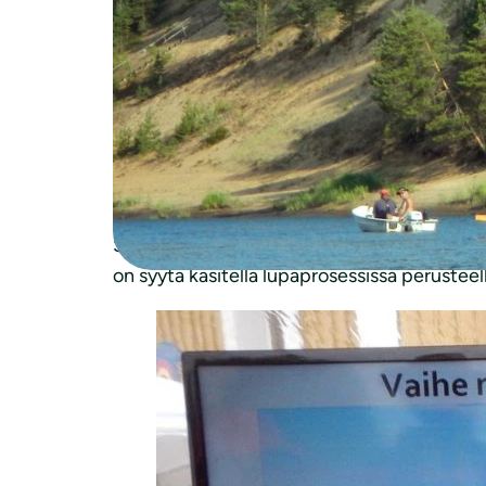
“Piirijärjestöllämme ja Rovaniemen yhdistyk
tekemät valitukset hyväksyttiinkin osittain”
“Nyt käsiteltiin vain Rovaniemen kaupungi
Rovaniemen kaupunki jatkovalmistelussa si
pystyttämistä tehdään mittavia ruoppauksia
kaupungin vaalivan luontoarvoja ja kohtelev
Sierilän vesivoimalahanke on Kemijoen vesist
on syytä käsitellä lupaprosessissa perusteell