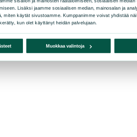
iset.
mme sisällön ja mainosten räätälöimiseen, sosiaalisen median
iseen. Lisäksi jaamme sosiaalisen median, mainosalan ja analy
aavaehdotus, joka käsitellään Rovaniemen kaupunginhallitu
, miten käytät sivustoamme. Kumppanimme voivat yhdistää näitä t
n kerätty, kun olet käyttänyt heidän palvelujaan.
iön vesitalouslupa vanhenee 21. toukokuuta ja yhtiö on 
ästeet
Muokkaa valintoja