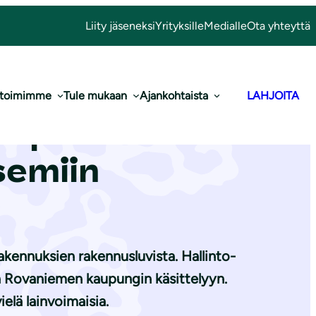
Liity jäseneksi
Yrityksille
Medialle
Ota yhteyttä
 toimimme
Tule mukaan
Ajankohtaista
LAHJOITA
lupaa Sierilän
se­miin
kennuksien rakennusluvista. Hallinto-
n Rovaniemen kaupungin käsittelyyn.
elä lainvoimaisia.