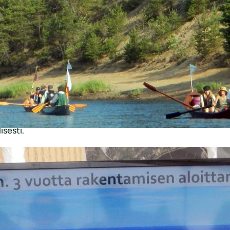
sellä on ollut perusteltu syy puuttua rakennusluvan ja p
, sanoo ympäristöjuristi
Matti Kattainen
Suomen luonnonsuo
n myöntämiä rakennuslupia kahdelle laajaan hankekokonai
vuuttaa patoturvallisuuslain sekä maankäyttö- ja rakenn
, maanläjityksiä ja louhintoja sekä rakennetaan väliaik
an maanomistajia ranta alueella tasapuolisesti.”
öalueelle ja paikallisesti merkittävä. Sen aiheuttamat hait
isesti.