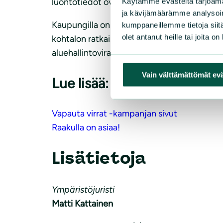
luontotiedot ovat vanhentuneet ja puutteell
Käytämme evästeitä tarjoama
ja kävijämäärämme analysoim
Kaupungilla on nyt vireillä Sierilän asemak
kumppaneillemme tietoja siitä
olet antanut heille tai joita o
kohtalon ratkaisee kaupunginvaltuusto. Yht
aluehallintovirastolta.
Vain välttämättömät ev
Lue lisää:
Vapauta virrat -kampanjan sivut
Raakulla on asiaa!
Lisätietoja
Ympäristöjuristi
Matti Kattainen