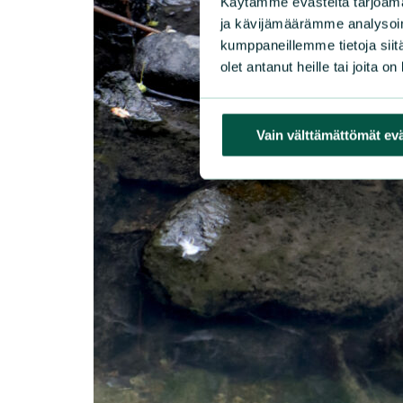
Käytämme evästeitä tarjoama
ja kävijämäärämme analysoim
kumppaneillemme tietoja siitä
olet antanut heille tai joita o
Vain välttämättömät ev