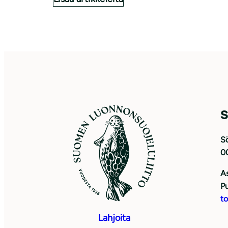
S
Sö
0
As
Pu
to
Lahjoita