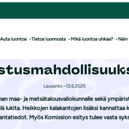
den 2026 kalastusmahdollisuuksista
Auta luontoa
Tietoa luonnosta
Mikä luontoa uhkaa?
Näin
teelliset neuvot 
stusmahdollisuuk
Lausunto –
12.6.2025
nan maa- ja metsätalousvaliokunnalle sekä ympäris
lä lukita. Heikkojen kalakantojen lisäksi kannattaa 
antatiedot. Myös Komission esitys tulee vasta syks