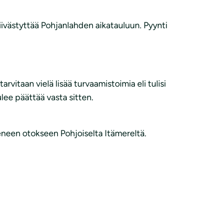
iivästyttää Pohjanlahden aikatauluun. Pyynti
vitaan vielä lisää turvaamistoimia eli tulisi
lee päättää vasta sitten.
ieneen otokseen Pohjoiselta Itämereltä.