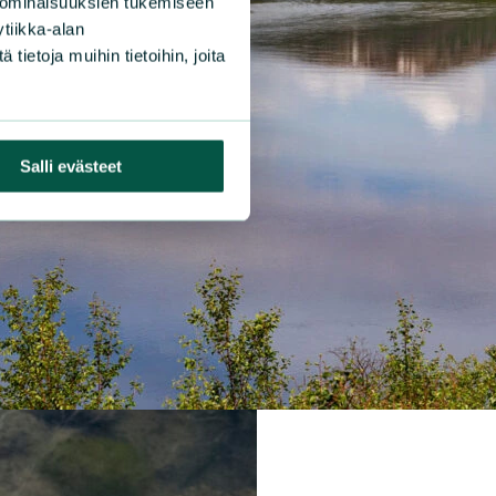
 ominaisuuksien tukemiseen
tiikka-alan
ietoja muihin tietoihin, joita
Salli evästeet
|
SUNNOT
25.3.2026