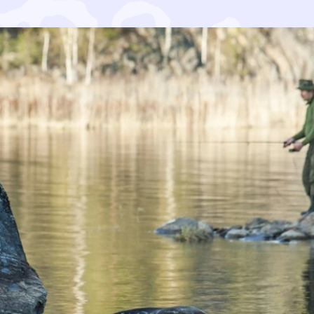
usneuvoston (ICES) tieteelliset neuvot kuvaavat monen 