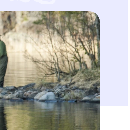
lajin osalta epävarmuuden aikaa. Sen