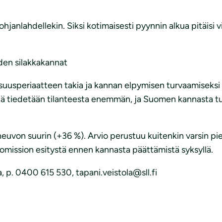
anlahdellekin. Siksi kotimaisesti pyynnin alkua pitäisi v
den silakkakannat
uusperiaatteen takia ja kannan elpymisen turvaamiseksi tar
llä tiedetään tilanteesta enemmän, ja Suomen kannasta tu
neuvon suurin (+36 %). Arvio perustuu kuitenkin varsin p
omission esitystä ennen kannasta päättämistä syksyllä.
a, p. 0400 615 530, tapani.veistola@sll.fi