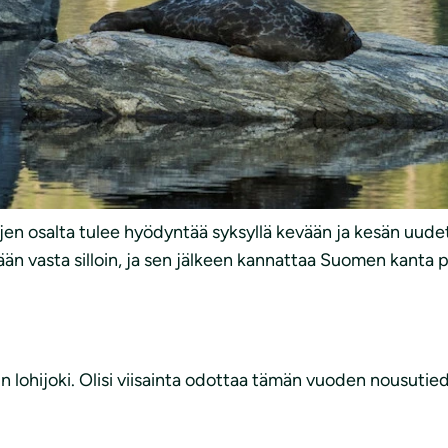
taa ravintoverkkoihin ja kalakantoihin.
Kestävää kalastusta EU:ssa, tilannekatsaus ja suuntaviiv
tus kalakantoihin. Komissio kehottaa jäsenvaltioita toimiin
en kantaan verrattuna liian suuri kalastus.
enkin ainoa nopea keino yrittää parantaa kalakantojen t
.
en osalta tulee hyödyntää syksyllä kevään ja kesän uudet 
n vasta silloin, ja sen jälkeen kannattaa Suomen kanta p
ein lohijoki. Olisi viisainta odottaa tämän vuoden nousuti