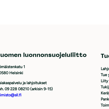
uomen luonnonsuojeluliitto
Tu
rnäistenkatu 1
Lahj
0580 Helsinki
Tue 
Liity
iakaspalvelu ja lahjoitukset
Tuki
h. 09 228 08210 (arkisin 9-15)
Kerä
imisto@sll.fi
Pank
Toim