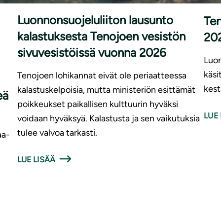
Luonnonsuojeluliiton lausunto
Ten
kalastuksesta Tenojoen vesistön
20
sivuvesistöissä vuonna 2026
Luon
käsi
Tenojoen lohikannat eivät ole periaatteessa
kest
kalastuskelpoisia, mutta ministeriön esittämät
eä
poikkeukset paikallisen kulttuurin hyväksi
LUE 
voidaan hyväksyä. Kalastusta ja sen vaikutuksia
tulee valvoa tarkasti.
aa-
LUE LISÄÄ