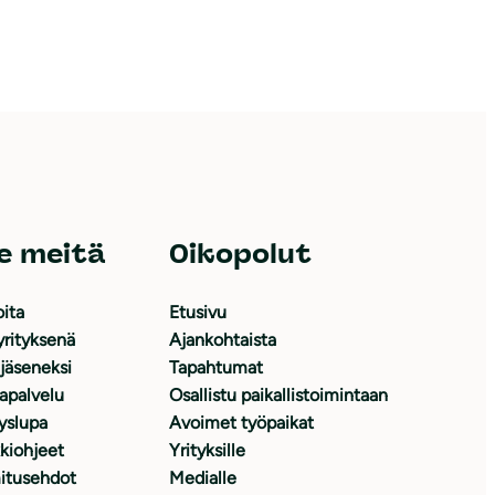
e meitä
Oikopolut
oita
Etusivu
yrityksenä
Ajankohtaista
 jäseneksi
Tapahtumat
japalvelu
Osallistu paikallistoimintaan
yslupa
Avoimet työpaikat
kiohjeet
Yrityksille
itusehdot
Medialle