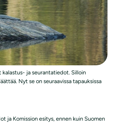
at vuodeksi 2026”. Komissio toteaa, että
 Itämeren tilan parantamiseksi.
ilannetta. Itämeren muut laajemmat
kalastus- ja seurantatiedot. Silloin
äättää. Nyt se on seuraavissa tapauksissa
edot ja Komission esitys, ennen kuin Suomen