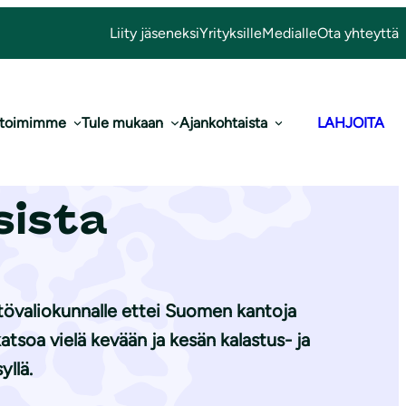
Liity jäseneksi
Yrityksille
Medialle
Ota yhteyttä
 toimimme
Tule mukaan
Ajankohtaista
LAHJOITA
vuoden 2026
sista
tövaliokunnalle ettei Suomen kantoja
katsoa vielä kevään ja kesän kalastus- ja
yllä.