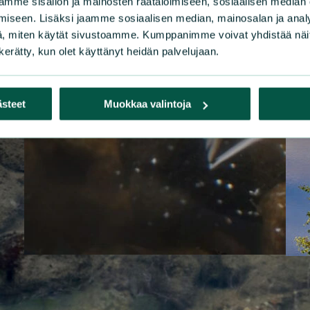
mme sisällön ja mainosten räätälöimiseen, sosiaalisen median
iseen. Lisäksi jaamme sosiaalisen median, mainosalan ja analy
, miten käytät sivustoamme. Kumppanimme voivat yhdistää näitä t
n kerätty, kun olet käyttänyt heidän palvelujaan.
ästeet
Muokkaa valintoja
|
LAUSUNNOT
15.5.2026
LAU