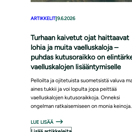
|
ARTIKKELIT
9.6.2026
Turhaan kaivetut ojat haittaavat
lohia ja muita vaelluskaloja –
puhdas kutusoraikko on elintärk
vaelluskalojen lisääntymiselle
Pelloilta ja ojitetuista suometsistä valuva m
aines tukkii ja voi lopulta jopa peittää
vaelluskalojen kutusoraikkoja. Onneksi
ongelman ratkaisemiseen on monia keinoja.
LUE LISÄÄ
Lisää artikkeleita