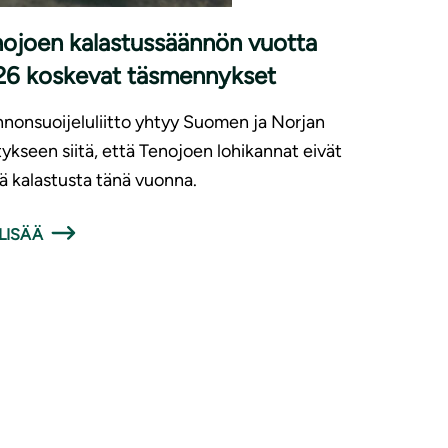
ojoen kalastussäännön vuotta
26 koskevat täsmennykset
nonsuoijeluliitto yhtyy Suomen ja Norjan
tykseen siitä, että Tenojoen lohikannat eivät
ä kalastusta tänä vuonna.
LISÄÄ