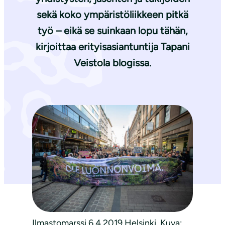
sekä koko ympäristöliikkeen pitkä
työ – eikä se suinkaan lopu tähän,
kirjoittaa erityisasiantuntija
Tapani
Veistola
blogissa.
Ilmastomarssi 6.4.2019 Helsinki. Kuva: