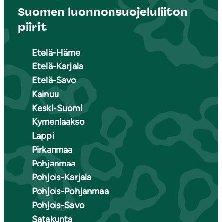
Suomen luonnonsuojeluliiton
piirit
Etelä-Häme
Etelä-Karjala
Etelä-Savo
Kainuu
Keski-Suomi
Kymenlaakso
Lappi
Pirkanmaa
Pohjanmaa
Pohjois-Karjala
Pohjois-Pohjanmaa
Pohjois-Savo
Satakunta