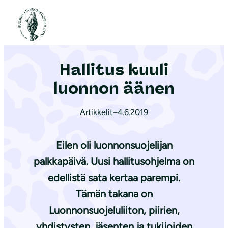
S
i
Etusivu
|
Ajankohtaista
|
Hallitus kuuli luonnon äänen
i
r
Hallitus kuuli
r
y
luonnon äänen
s
i
Artikkelit
–
4.6.2019
s
ä
Eilen oli luonnonsuojelijan
l
palkkapäivä. Uusi hallitusohjelma on
t
edellistä sata kertaa parempi.
ö
Tämän takana on
ö
Luonnonsuojeluliiton, piirien,
n
yhdistysten, jäsenten ja tukijoiden