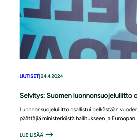
|
UUTISET
24.4.2024
Selvitys: Suomen luon­non­suo­je­lu­liit­to on 
Luonnonsuojeluliitto osallistui pelkästään vuode
päättäjiä ministeriöistä hallitukseen ja Euroopan
LUE LISÄÄ