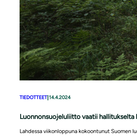
|
TIEDOTTEET
14.4.2024
Luon­non­suo­je­lu­liit­to vaatii hallitukselta
Lahdessa viikonloppuna kokoontunut Suomen luon