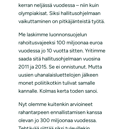
kerran neljässä vuodessa – niin kuin
olympiakisat. Siksi hallitusohjelmaan
vaikuttaminen on pitkäjänteistä työtä.
Me laskimme luonnonsuojelun
rahoitusvajeeksi 100 miljoonaa euroa
vuodessa jo 10 vuotta sitten. Yritimme
saada sitä hallitusohjelmaan vuosina
2011 ja 2015. Se ei onnistunut. Mutta
uusien uhanalaisluettelojen jälkeen
monet poliitikotkin tulivat samalle
kannalle. Kolmas kerta toden sanoi.
Nyt olemme kuitenkin arvioineet
rahantarpeen ennallistamisen kanssa
olevan jo 300 miljoonaa vuodessa.
Tehtävää riittää siksi tulevillekin