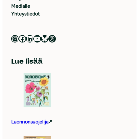
Medialle
Yhteystiedot
Luonnonsuojeluliitto Instagramissa
Luonnonsuojeluliitto Facebookissa
Luonnonsuojeluliitto LinkedInissä
Luonnonsuojeluliiton YouTube-kanava
Luonnonsuojeluliitto Blueskyssa
Luonnonsuojeluliitto Threadsissa
Lue lisää
Luonnonsuojelija