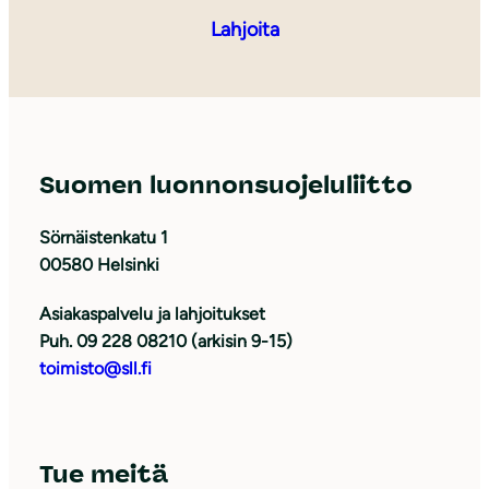
Lahjoita
Suomen luonnonsuojeluliitto
Sörnäistenkatu 1
00580 Helsinki
Asiakaspalvelu ja lahjoitukset
Puh. 09 228 08210 (arkisin 9-15)
toimisto@sll.fi
Tue meitä