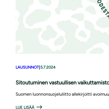
|
LAUSUNNOT
5.7.2024
Sitoutuminen vastuullisen vai­kut­ta­mis­to
Suomen luonnonsuojeluliitto allekirjoitti avoimuus
LUE LISÄÄ