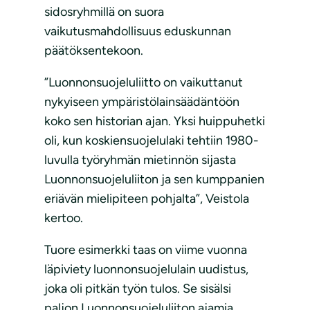
sidosryhmillä on suora
vaikutusmahdollisuus eduskunnan
päätöksentekoon.
”Luonnonsuojeluliitto on vaikuttanut
nykyiseen ympäristölainsäädäntöön
koko sen historian ajan. Yksi huippuhetki
oli, kun koskiensuojelulaki tehtiin 1980-
luvulla työryhmän mietinnön sijasta
Luonnonsuojeluliiton ja sen kumppanien
eriävän mielipiteen pohjalta”, Veistola
kertoo.
Tuore esimerkki taas on viime vuonna
läpiviety luonnonsuojelulain uudistus,
joka oli pitkän työn tulos. Se sisälsi
paljon Luonnonsuojeluliiton ajamia