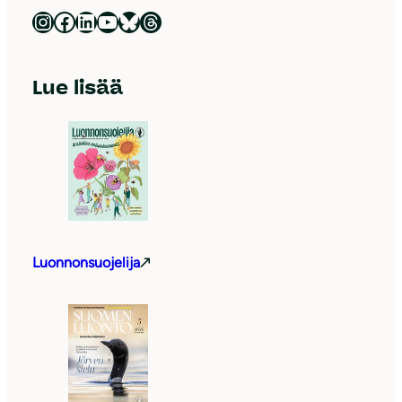
Luonnonsuojeluliitto Instagramissa
Luonnonsuojeluliitto Facebookissa
Luonnonsuojeluliitto LinkedInissä
Luonnonsuojeluliiton YouTube-kanava
Luonnonsuojeluliitto Blueskyssa
Luonnonsuojeluliitto Threadsissa
Lue lisää
Luonnonsuojelija