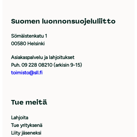
Suomen luonnonsuojeluliitto
Sörnäistenkatu 1
00580 Helsinki
Asiakaspalvelu ja lahjoitukset
Puh. 09 228 08210 (arkisin 9-15)
toimisto@sll.fi
Tue meitä
Lahjoita
Tue yrityksenä
Liity jäseneksi