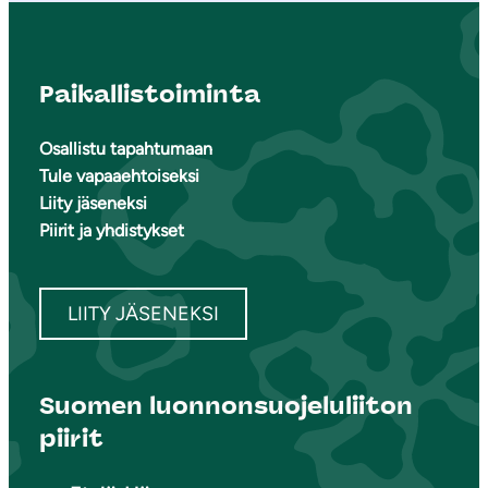
Paikallistoiminta
Osallistu tapahtumaan
Tule vapaaehtoiseksi
Liity jäseneksi
Piirit ja yhdistykset
LIITY JÄSENEKSI
Suomen luonnonsuojeluliiton
piirit