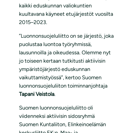
kaikki eduskunnan valiokuntien
kuultavana käyneet etujärjestöt vuosilta
2015–2023.
”Luonnonsuojeluliitto on se järjestö, joka
puolustaa luontoa työryhmissä,
lausunnoilla ja oikeudessa. Olemme nyt
jo toiseen kertaan tutkitusti aktiivisin
ympäristöjärjestö eduskunnan
vaikuttamistyössä”, kertoo Suomen
luonnonsuojeluliiton toiminnanjohtaja
Tapani Veistola
.
Suomen luonnonsuojeluliitto oli
viidenneksi aktiivisin sidosryhmä
Suomen Kuntaliiton, Elinkeinoelämän
keskusliitto EK:n, Maa- ja