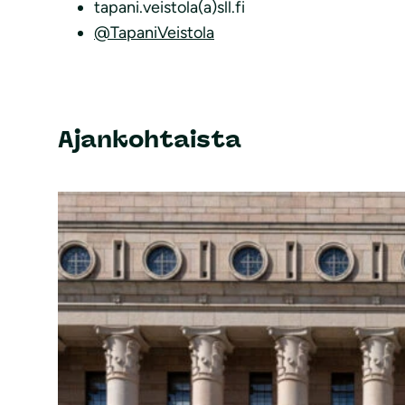
tapani.veistola(a)sll.fi
@TapaniVeistola
Ajankohtaista