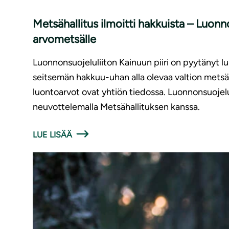
Metsähallitus ilmoitti hakkuista – Luonno
arvometsälle
Luonnonsuojeluliiton Kainuun piiri on pyytänyt l
seitsemän hakkuu-uhan alla olevaa valtion metsää
luontoarvot ovat yhtiön tiedossa. Luonnonsuojelu
neuvottelemalla Metsähallituksen kanssa.
LUE LISÄÄ