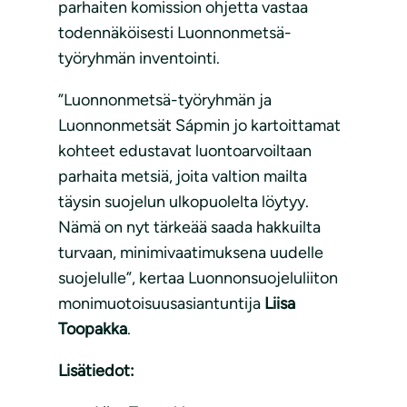
parhaiten komission ohjetta vastaa
todennäköisesti Luonnonmetsä-
työryhmän inventointi.
”Luonnonmetsä-työryhmän ja
Luonnonmetsät Sápmin jo kartoittamat
kohteet edustavat luontoarvoiltaan
parhaita metsiä, joita valtion mailta
täysin suojelun ulkopuolelta löytyy.
Nämä on nyt tärkeää saada hakkuilta
turvaan, minimivaatimuksena uudelle
suojelulle”, kertaa Luonnonsuojeluliiton
monimuotoisuusasiantuntija
Liisa
Toopakka
.
Lisätiedot: