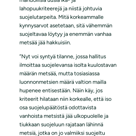
mahdollisia uusia ikä- ja
lahopuukriteerejä ja niistä johtuvia
suojelutarpeita. Mitä korkeammalle
kynnysarvot asetetaan, sitä vähemmän
suojeltavaa löytyy ja enemmän vanhaa
metsää jää hakkuisiin.
”Nyt voi syntyä tilanne, jossa hallitus
ilmoittaa suojelevansa isolta kuulostavan
määrän metsää, mutta tosiasiassa
luonnonmetsien määrä valtion mailla
hupenee entisestään. Näin käy, jos
kriteerit hilataan niin korkealle, että iso
osa suojelupäätöstä odottavista
vanhoista metsistä jää ulkopuolelle ja
tiukkaan suojeluun rajataan lähinnä
metsiä, jotka on jo valmiiksi suojeltu