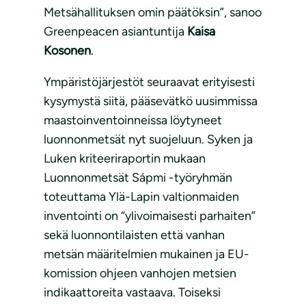
Metsähallituksen omin päätöksin”, sanoo
Greenpeacen asiantuntija
Kaisa
Kosonen
.
Ympäristöjärjestöt seuraavat erityisesti
kysymystä siitä, pääsevätkö uusimmissa
maastoinventoinneissa löytyneet
luonnonmetsät nyt suojeluun. Syken ja
Luken kriteeriraportin mukaan
Luonnonmetsät Sápmi -työryhmän
toteuttama Ylä-Lapin valtionmaiden
inventointi on “ylivoimaisesti parhaiten”
sekä luonnontilaisten että vanhan
metsän määritelmien mukainen ja EU-
komission ohjeen vanhojen metsien
indikaattoreita vastaava. Toiseksi