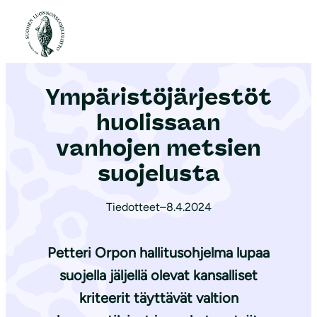
S
i
Etusivu
|
Ajankohtaista
|
Ym­pä­ris­tö­jär­jes­töt huolissaan vanhojen metsien suojelusta
i
r
Ym­pä­ris­tö­jär­jes­töt
r
y
huolissaan
s
vanhojen metsien
i
suojelusta
s
ä
Tiedotteet
–
8.4.2024
l
t
Petteri Orpon hallitusohjelma lupaa
ö
ö
suojella jäljellä olevat kansalliset
n
kriteerit täyttävät valtion