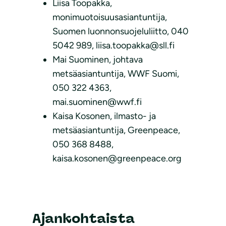
Liisa Toopakka,
monimuotoisuusasiantuntija,
Suomen luonnonsuojeluliitto, 040
5042 989, liisa.toopakka@sll.fi
Mai Suominen, johtava
metsäasiantuntija, WWF Suomi,
050 322 4363,
mai.suominen@wwf.fi
Kaisa Kosonen, ilmasto- ja
metsäasiantuntija, Greenpeace,
050 368 8488,
kaisa.kosonen@greenpeace.org
Ajankohtaista