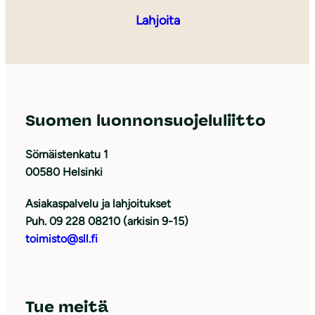
Lahjoita
Suomen luonnonsuojeluliitto
Sörnäistenkatu 1
00580 Helsinki
Asiakaspalvelu ja lahjoitukset
Puh. 09 228 08210 (arkisin 9-15)
toimisto@sll.fi
Tue meitä