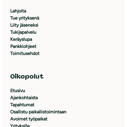
Lahjoita
Tue yrityksenä
Liity jäseneksi
Tukijapalvelu
Keräyslupa
Pankkiohjeet
Toimitusehdot
Oikopolut
Etusivu
Ajankohtaista
Tapahtumat
Osallistu paikallistoimintaan
Avoimet työpaikat
Yrityksille