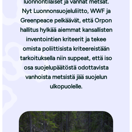
luonnontilaiset ja vanhat metsät.
Nyt Luonnonsuojeluliitto, WWF ja
Greenpeace pelkäävät, että Orpon
hallitus hylkää aiemmat kansallisten
inventointien kriteerit ja tekee
omista poliittisista kriteereistään
tarkoituksella niin suppeat, että iso
osa suojelupäätöstä odottavista
vanhoista metsistä jää suojelun
ulkopuolelle.