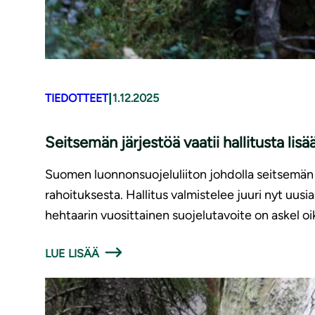
|
TIEDOTTEET
1.12.2025
Seitsemän järjestöä vaatii hallitusta li
Suomen luonnonsuojeluliiton johdolla seitsemän 
rahoituksesta. Hallitus valmistelee juuri nyt uu
hehtaarin vuosittainen suojelutavoite on askel o
LUE LISÄÄ