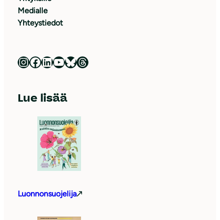
Medialle
Yhteystiedot
Luonnonsuojeluliitto Instagramissa
Luonnonsuojeluliitto Facebookissa
Luonnonsuojeluliitto LinkedInissä
Luonnonsuojeluliiton YouTube-kanava
Luonnonsuojeluliitto Blueskyssa
Luonnonsuojeluliitto Threadsissa
Lue lisää
Luonnonsuojelija