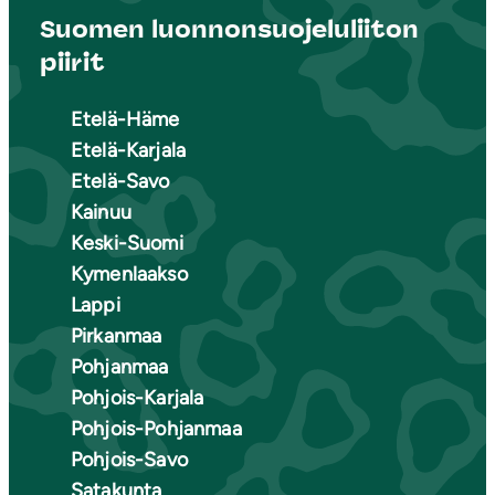
Suomen luonnonsuojeluliiton
piirit
Etelä-Häme
Etelä-Karjala
Etelä-Savo
Kainuu
Keski-Suomi
Kymenlaakso
Lappi
Pirkanmaa
Pohjanmaa
Pohjois-Karjala
Pohjois-Pohjanmaa
Pohjois-Savo
Satakunta