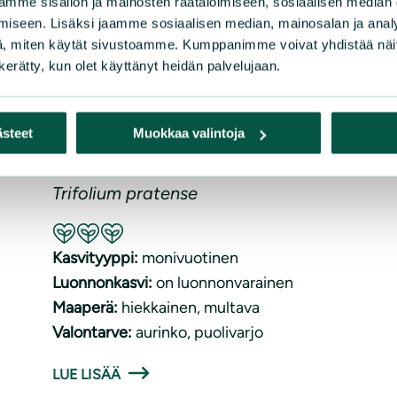
mme sisällön ja mainosten räätälöimiseen, sosiaalisen median
iseen. Lisäksi jaamme sosiaalisen median, mainosalan ja analy
, miten käytät sivustoamme. Kumppanimme voivat yhdistää näitä t
n kerätty, kun olet käyttänyt heidän palvelujaan.
Puna-apila
ästeet
Muokkaa valintoja
Trifolium pratense
Suositeltavuus: Erinomainen pölyttäjäkasvi
Kasvityyppi:
monivuotinen
Luonnonkasvi:
on luonnonvarainen
Maaperä:
hiekkainen
, 
multava
Valontarve:
aurinko
, 
puolivarjo
LUE LISÄÄ