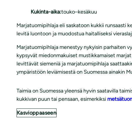
Kukinta-aika:
touko–kesäkuu
Marjatuomipihlaja eli saskatoon kukkii runsaasti 
levitä luontoon ja muodostua haitalliseksi vierasla
Marjatuomipihlaja menestyy nykyisin parhaiten vyö
kypsyvät miedonmakuiset mustikkamaiset marjat ka
levittävät siemeniä ja marjatuomipihlaja saattaakin
ympäristöön leviämisestä on Suomessa ainakin Must
Taimia on Suomessa yleensä hyvin saatavilla taimi
kukkivan puun tai pensaan, esimerkiksi
metsätuo
Kasvioppaaseen