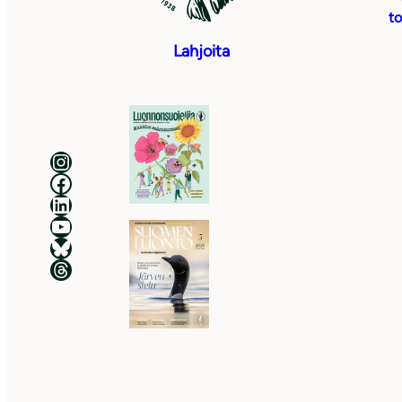
to
Lahjoita
Luonnonsuojeluliitto Instagramissa
Luonnonsuojeluliitto Facebookissa
Luonnonsuojeluliitto LinkedInissä
Luonnonsuojeluliiton YouTube-kanava
Luonnonsuojeluliitto Blueskyssa
Luonnonsuojeluliitto Threadsissa