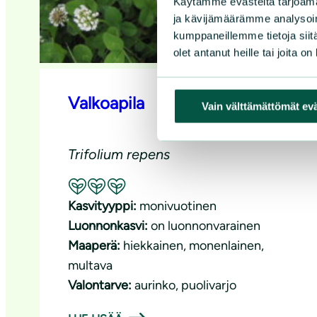
Käytämme evästeitä tarjoama
ja kävijämäärämme analysoim
kumppaneillemme tietoja siitä
olet antanut heille tai joita o
Valkoapila
Vain välttämättömät ev
Trifolium repens
Suositeltavuus: Erinomainen pölyttäjäkasvi
Kasvityyppi:
monivuotinen
Luonnonkasvi:
on luonnonvarainen
Maaperä:
hiekkainen
, 
monenlainen
, 
multava
Valontarve:
aurinko
, 
puolivarjo