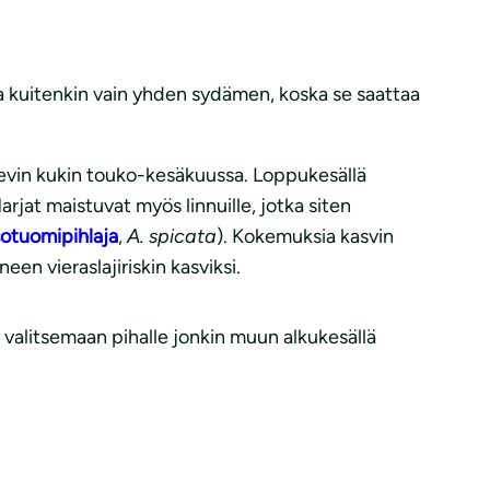
aa kuitenkin vain yhden sydämen, koska se saattaa
elevin kukin touko-kesäkuussa. Loppukesällä
at maistuvat myös linnuille, jotka siten
sotuomipihlaja
,
A. spicata
). Kokemuksia kasvin
en vieraslajiriskin kasviksi.
valitsemaan pihalle jonkin muun alkukesällä