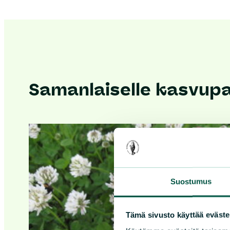
Samanlaiselle kasvupai
Suostumus
Tämä sivusto käyttää eväste