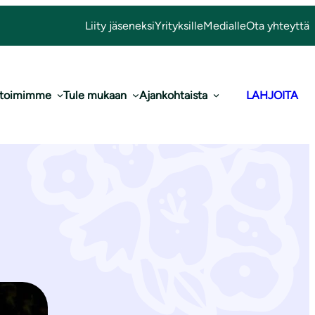
Liity jäseneksi
Yrityksille
Medialle
Ota yhteyttä
 toimimme
Tule mukaan
Ajankohtaista
LAHJOITA