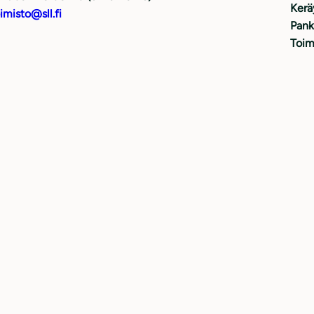
Kerä
imisto@sll.fi
Pank
Toim