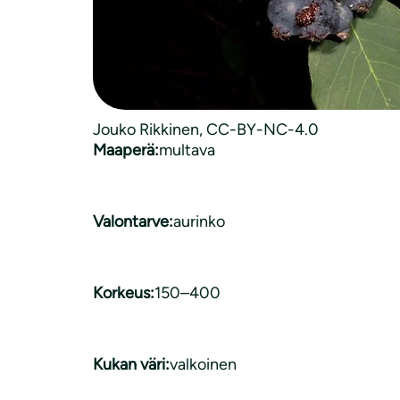
Kasvityyppi:
hyötykasvi
, 
marja/hedelmä
, 
pe
Luonnonkasvi:
ei luonnonvarainen
Jouko Rikkinen, CC-BY-NC-4.0
Maaperä:
multava
Valontarve:
aurinko
Korkeus:
150–400
Kukan väri:
valkoinen