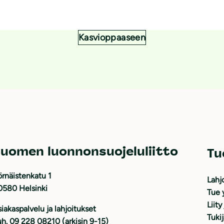
Kasvioppaaseen
uomen luonnonsuojeluliitto
Tu
rnäistenkatu 1
Lahj
0580 Helsinki
Tue 
Liity
iakaspalvelu ja lahjoitukset
Tuki
h. 09 228 08210 (arkisin 9-15)