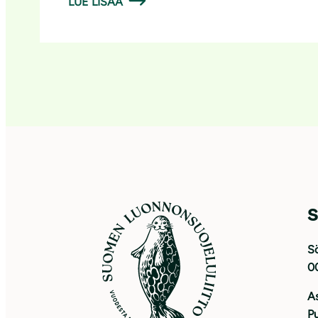
LUE LISÄÄ
S
Sö
0
As
Pu