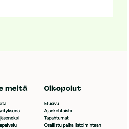
e meitä
Oikopolut
oita
Etusivu
yrityksenä
Ajankohtaista
 jäseneksi
Tapahtumat
japalvelu
Osallistu paikallistoimintaan