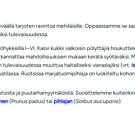
keväällä tarjoten ravintoa mehiläisille. Oppaassamme se s
jiksi tulevaisuudessa.
hykkeillä I–VI. Kasvi kukkii valkoisin pölyttäjiä houkutt
nnattaa mahdollisuuksien mukaan kerätä syötäväksi. Marj
 tulevaisuudessa muuttua haitalliseksi vieraslajiksi (vrt.
i
ilassa. Ruotsissa marjatuomipihlaja on luokiteltu kohonne
stoista ja puutarhamyymälöistä. Suosittelemme kuitenkin 
men
(Prunus padus) tai
pihlajan
(
Sorbus aucuparia
).