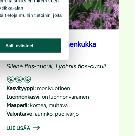
 ominaisuuksien tukemiseen
tiikka-alan
ietoja muihin tietoihin, joita
Niittykäenkukka, käenkukka
Salli evästeet
Silene flos-cuculi, Lychnis flos-cuculi
Suositeltavuus: Erinomainen pölyttäjäkasvi
Kasvityyppi:
monivuotinen
Luonnonkasvi:
on luonnonvarainen
Maaperä:
kostea
, 
multava
Valontarve:
aurinko
, 
puolivarjo
LUE LISÄÄ