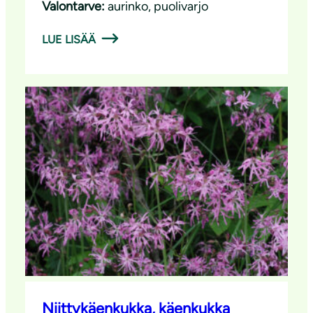
Valontarve:
aurinko
, 
puolivarjo
LUE LISÄÄ
Niittykäenkukka, käenkukka