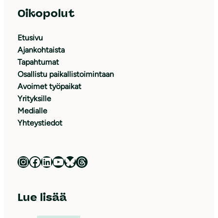
Oikopolut
Etusivu
Ajankohtaista
Tapahtumat
Osallistu paikallistoimintaan
Avoimet työpaikat
Yrityksille
Medialle
Yhteystiedot
Luonnonsuojeluliitto Instagramissa
Luonnonsuojeluliitto Facebookissa
Luonnonsuojeluliitto LinkedInissä
Luonnonsuojeluliiton YouTube-kanava
Luonnonsuojeluliitto Blueskyssa
Luonnonsuojeluliitto Threadsissa
Lue lisää