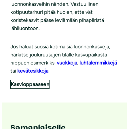
luonnonkasveihin nähden. Vastuullinen
kotipuutarhuri pitää huolen, etteivät
koristekasvit pääse leviämään pihapiiristä
lähiluontoon.
Jos haluat suosia kotimaisia luonnonkasveja,
harkitse jouluruusujen tilalle kasvupaikasta
riippuen esimerkiksi
vuokkoja
,
luhtalemmikkejä
tai
kevätesikkoja
.
Kasvioppaaseen
Samanlaiselle