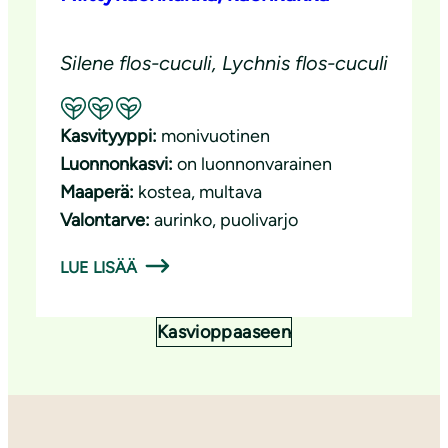
Silene flos-cuculi, Lychnis flos-cuculi
Suositeltavuus: Erinomainen pölyttäjäkasvi
Kasvityyppi:
monivuotinen
Luonnonkasvi:
on luonnonvarainen
Maaperä:
kostea
, 
multava
Valontarve:
aurinko
, 
puolivarjo
LUE LISÄÄ
Kasvioppaaseen