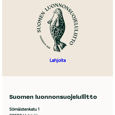
Lahjoita
Suomen luonnonsuojeluliitto
Sörnäistenkatu 1