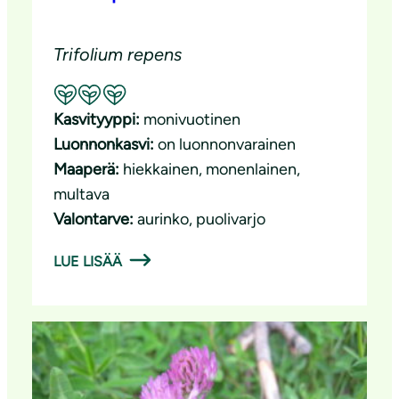
Trifolium repens
Suositeltavuus: Erinomainen pölyttäjäkasvi
Kasvityyppi:
monivuotinen
Luonnonkasvi:
on luonnonvarainen
Maaperä:
hiekkainen
, 
monenlainen
, 
multava
Valontarve:
aurinko
, 
puolivarjo
LUE LISÄÄ