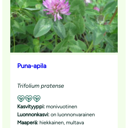
Puna-apila
Trifolium pratense
Suositeltavuus: Erinomainen pölyttäjäkasvi
Kasvityyppi:
monivuotinen
Luonnonkasvi:
on luonnonvarainen
Maaperä:
hiekkainen
, 
multava