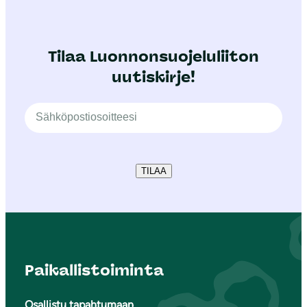
Tilaa Luonnonsuojeluliiton
uutiskirje!
TILAA
Paikallistoiminta
Osallistu tapahtumaan