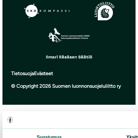
Tietosuoja
Evästeet
© Copyright 2026 Suomen luonnonsuojeluliitto ry
Suostumus
Yksit