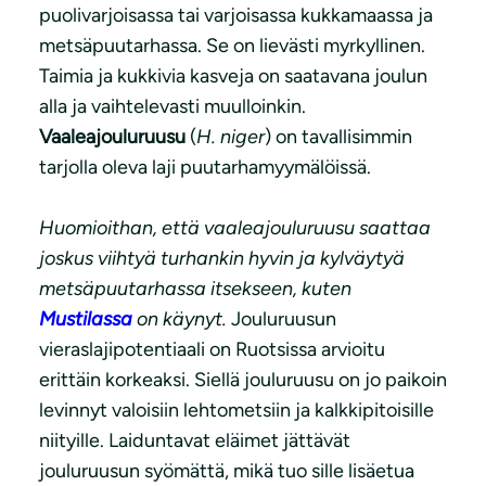
puolivarjoisassa tai varjoisassa kukkamaassa ja
metsäpuutarhassa. Se on lievästi myrkyllinen.
Taimia ja kukkivia kasveja on saatavana joulun
alla ja vaihtelevasti muulloinkin.
Vaaleajouluruusu
(
H. niger
) on tavallisimmin
tarjolla oleva laji puutarhamyymälöissä.
Huomioithan, että vaaleajouluruusu saattaa
joskus viihtyä turhankin hyvin ja kylväytyä
metsäpuutarhassa itsekseen, kuten
Mustilassa
on käynyt.
Jouluruusun
vieraslajipotentiaali on Ruotsissa arvioitu
erittäin korkeaksi. Siellä jouluruusu on jo paikoin
levinnyt valoisiin lehtometsiin ja kalkkipitoisille
niityille. Laiduntavat eläimet jättävät
jouluruusun syömättä, mikä tuo sille lisäetua