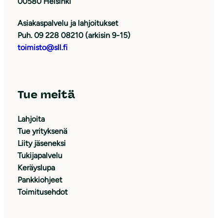
00580 Helsinki
Asiakaspalvelu ja lahjoitukset
Puh. 09 228 08210 (arkisin 9-15)
toimisto@sll.fi
Tue meitä
Lahjoita
Tue yrityksenä
Liity jäseneksi
Tukijapalvelu
Keräyslupa
Pankkiohjeet
Toimitusehdot