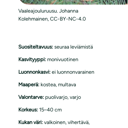
Vaaleajouluruusu. Johanna
Kolehmainen, CC-BY-NC-4.0
Suositeltavuus:
seuraa leviämistä
Kasvityyppi:
monivuotinen
Luonnonkasvi:
ei luonnonvarainen
Maaperä:
kostea
, 
multava
Valontarve:
puolivarjo
, 
varjo
Korkeus:
15–40 cm
Kukan väri:
valkoinen, vihertävä,