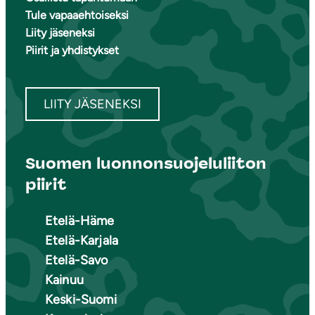
Tule vapaaehtoiseksi
Liity jäseneksi
Piirit ja yhdistykset
LIITY JÄSENEKSI
Suomen luonnonsuojeluliiton
piirit
Etelä-Häme
Etelä-Karjala
Etelä-Savo
Kainuu
Keski-Suomi