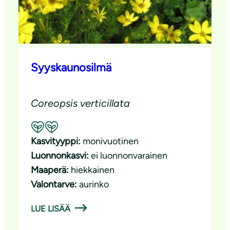
Syyskaunosilmä
Coreopsis verticillata
Suositeltavuus: Hyvä pölyttäjäkasvi
Kasvityyppi:
monivuotinen
Luonnonkasvi:
ei luonnonvarainen
Maaperä:
hiekkainen
Valontarve:
aurinko
LUE LISÄÄ