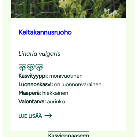
Keltakannusruoho
Linaria vulgaris
Suositeltavuus: Erinomainen pölyttäjäkasvi
Kasvityyppi:
monivuotinen
Luonnonkasvi:
on luonnonvarainen
Maaperä:
hiekkainen
Valontarve:
aurinko
LUE LISÄÄ
Kasvioppaaseen