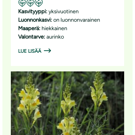
Suositeltavuus: Erinomainen pölyttäjäkasvi
Kasvityyppi:
yksivuotinen
Luonnonkasvi:
on luonnonvarainen
Maaperä:
hiekkainen
Valontarve:
aurinko
LUE LISÄÄ