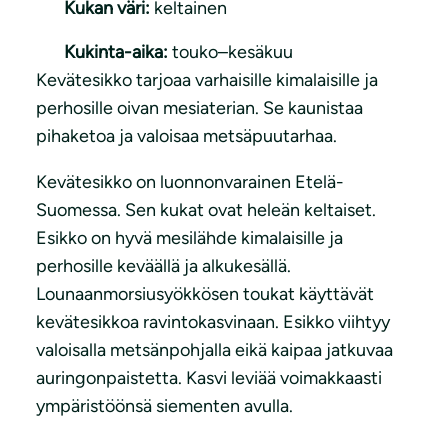
Kukan väri:
keltainen
Kukinta-aika:
touko–kesäkuu
Kevätesikko tarjoaa varhaisille kimalaisille ja
perhosille oivan mesiaterian. Se kaunistaa
pihaketoa ja valoisaa metsäpuutarhaa.
Kevätesikko on luonnonvarainen Etelä-
Suomessa. Sen kukat ovat heleän keltaiset.
Esikko on hyvä mesilähde kimalaisille ja
perhosille keväällä ja alkukesällä.
Lounaanmorsiusyökkösen toukat käyttävät
kevätesikkoa ravintokasvinaan. Esikko viihtyy
valoisalla metsänpohjalla eikä kaipaa jatkuvaa
auringonpaistetta. Kasvi leviää voimakkaasti
ympäristöönsä siementen avulla.