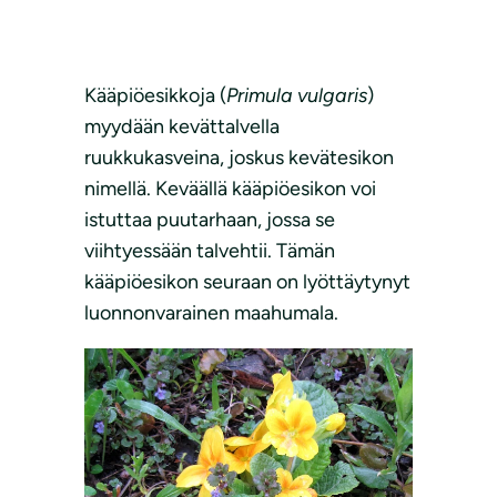
Kääpiöesikkoja (
Primula vulgaris
)
myydään kevättalvella
ruukkukasveina, joskus kevätesikon
nimellä. Keväällä kääpiöesikon voi
istuttaa puutarhaan, jossa se
viihtyessään talvehtii. Tämän
kääpiöesikon seuraan on lyöttäytynyt
luonnonvarainen maahumala.