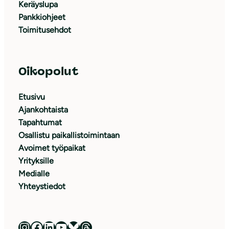
Keräyslupa
Pankkiohjeet
Toimitusehdot
Oikopolut
Etusivu
Ajankohtaista
Tapahtumat
Osallistu paikallistoimintaan
Avoimet työpaikat
Yrityksille
Medialle
Yhteystiedot
Luonnonsuojeluliitto Instagramissa
Luonnonsuojeluliitto Facebookissa
Luonnonsuojeluliitto LinkedInissä
Luonnonsuojeluliiton YouTube-kanava
Luonnonsuojeluliitto Blueskyssa
Luonnonsuojeluliitto Threadsissa