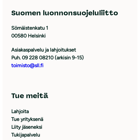
Suomen luonnonsuojeluliitto
Sörnäistenkatu 1
00580 Helsinki
Asiakaspalvelu ja lahjoitukset
Puh. 09 228 08210 (arkisin 9-15)
toimisto@sll.fi
Tue meitä
Lahjoita
Tue yrityksenä
Liity jäseneksi
Tukijapalvelu