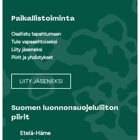
Paikallistoiminta
Osallistu tapahtumaan
Tule vapaaehtoiseksi
Liity jäseneksi
Piirit ja yhdistykset
LIITY JÄSENEKSI
Suomen luonnonsuojeluliiton
piirit
Etelä-Häme