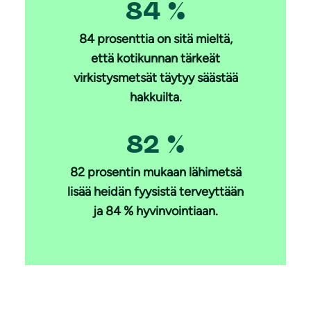
84 %
84 prosenttia on sitä mieltä,
että kotikunnan tärkeät
virkistysmetsät täytyy säästää
hakkuilta.
82 %
82 prosentin mukaan lähimetsä
lisää heidän fyysistä terveyttään
ja 84 % hyvinvointiaan.