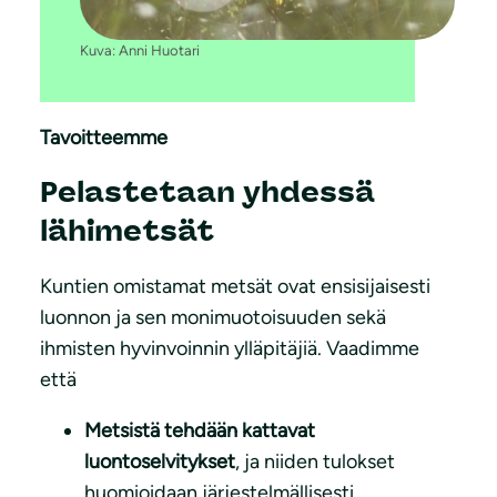
Kuva: Anni Huotari
Tavoitteemme
Pelastetaan yhdessä
lähimetsät
Kuntien omistamat metsät ovat ensisijaisesti
luonnon ja sen monimuotoisuuden sekä
ihmisten hyvinvoinnin ylläpitäjiä. Vaadimme
että
Metsistä tehdään kattavat
luontoselvitykset
, ja niiden tulokset
huomioidaan järjestelmällisesti