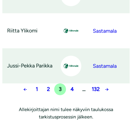
Riitta Ylikomi
Sastamala
Jussi-Pekka Parikka
Sastamala
←
1
2
3
4
…
132
→
Allekirjoittajan nimi tulee näkyviin taulukossa
tarkistusprosessin jälkeen.