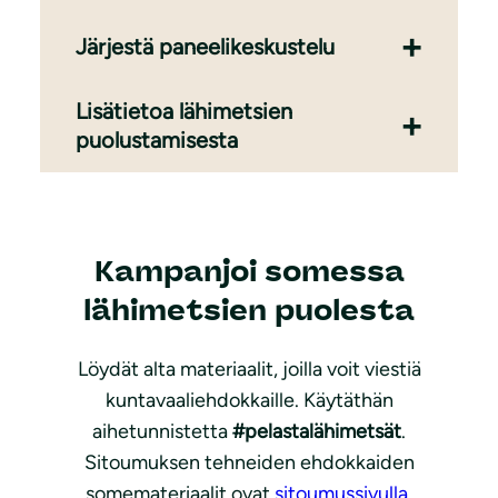
Järjestä paneelikeskustelu
Lisätietoa lähimetsien
puolustamisesta
Kampanjoi somessa
lähimetsien puolesta
Löydät alta materiaalit, joilla voit viestiä
kuntavaaliehdokkaille. Käytäthän
aihetunnistetta
#pelastalähimetsät
.
Sitoumuksen tehneiden ehdokkaiden
somemateriaalit ovat
sitoumussivulla
.