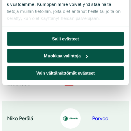
sivustoamme. Kumppanimme voivat yhdistää näitä
Laura Repo
Hollola
tietoja muihin tietoihin, joita olet antanut heille tai joita on
kerätty, kun olet käyttänyt heidän palvelujaan.
Salli evästeet
Rolf Oinonen
Lohja
Muokkaa valintoja
Vain välttämättömät evästeet
Mika Mäenpää-
Siuntio
Louekoski
Niko Perälä
Porvoo