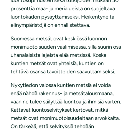
luontosopimusten sekä tutkijoiden mukaan 30
prosenttia maa- ja merialueista on suojeltava
luontokadon pysäyttämiseksi. Heikentyneitä
elinympäristöjä on ennallistettava.
Suomessa metsät ovat keskiössä luonnon
monimuotoisuuden vaalimisessa, sillä suurin osa
uhanalaisista lajeista elää metsissä. Koska
kuntien metsät ovat yhteisiä, kuntien on
tehtävä osansa tavoitteiden saavuttamiseksi.
Nykytiedon valossa kuntien metsiä ei voida
enää nähdä rakennus- ja metsätalousmaana,
vaan ne tulee säilyttää luontoa ja ihmisiä varten.
Kattavat luontoselvitykset kertovat, mitkä
metsät ovat monimuotoisuudeltaan arvokkaita.
On tärkeää, että selvityksiä tehdään