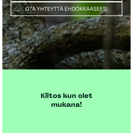
OTA YHTEYTTÄ EHDOKKAASEESI
Kiitos kun olet
mukana!