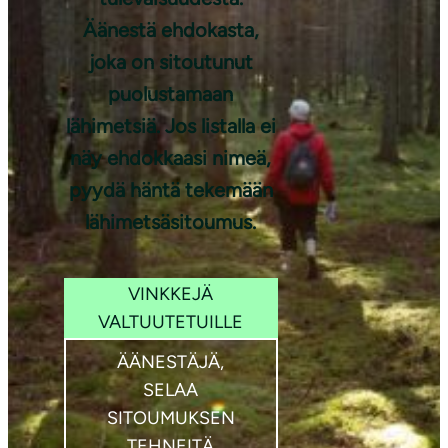
Äänestä ehdokasta,
joka on sitoutunut
Kuva: Aino
puolustamaan
Huotari
lähimetsiä. Jos listalla ei
näy ehdokkaasi nimeä,
pyydä häntä tekemään
lähimetsäsitoumus.
VINKKEJÄ
VALTUUTETUILLE
ÄÄNESTÄJÄ,
SELAA
SITOUMUKSEN
TEHNEITÄ