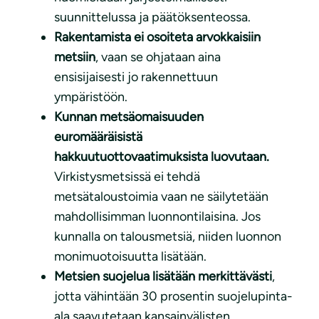
suunnittelussa ja päätöksenteossa.
Rakentamista ei osoiteta arvokkaisiin
metsiin
, vaan se ohjataan aina
ensisijaisesti jo rakennettuun
ympäristöön.
Kunnan metsäomaisuuden
euromääräisistä
hakkuutuottovaatimuksista luovutaan.
Virkistysmetsissä ei tehdä
metsätaloustoimia vaan ne säilytetään
mahdollisimman luonnontilaisina. Jos
kunnalla on talousmetsiä, niiden luonnon
monimuotoisuutta lisätään.
Metsien suojelua lisätään merkittävästi
,
jotta vähintään 30 prosentin suojelupinta-
ala saavutetaan kansainvälisten