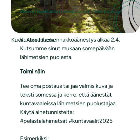
Etusivu
|
Tapahtumat
|
Somepäivä lähimetsien puolesta
Kuntavaalien ennakkoäänestys alkaa 2.4.
Kuva: Aino Huotari
Kutsumme sinut mukaan somepäivään
lähimetsien puolesta.
Toimi näin
Tee oma postaus tai jaa valmis kuva ja
teksti somessa ja kerro, että äänestät
kuntavaaleissa lähimetsien puolustajaa.
Käytä aihetunnisteita:
#pelastalähimetsät #kuntavaalit2025
Esimerkiksi: