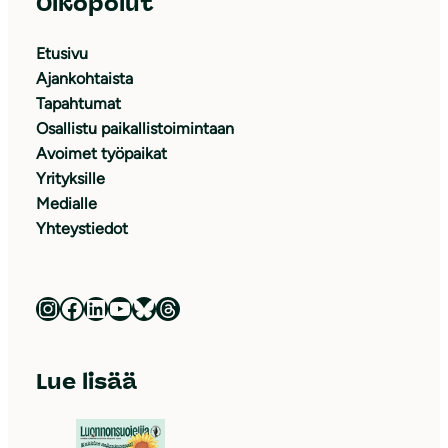
Oikopolut
Etusivu
Ajankohtaista
Tapahtumat
Osallistu paikallistoimintaan
Avoimet työpaikat
Yrityksille
Medialle
Yhteystiedot
Luonnonsuojeluliitto Instagramissa
Luonnonsuojeluliitto Facebookissa
Luonnonsuojeluliitto LinkedInissä
Luonnonsuojeluliiton YouTube-kanava
Luonnonsuojeluliitto Blueskyssa
Luonnonsuojeluliitto Threadsissa
Lue lisää