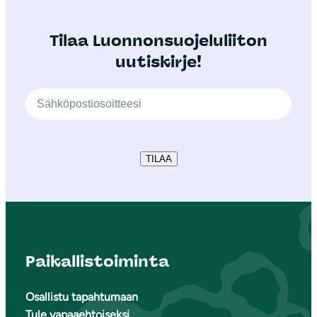
Tilaa Luonnonsuojeluliiton
uutiskirje!
TILAA
Paikallistoiminta
Osallistu tapahtumaan
Tule vapaaehtoiseksi