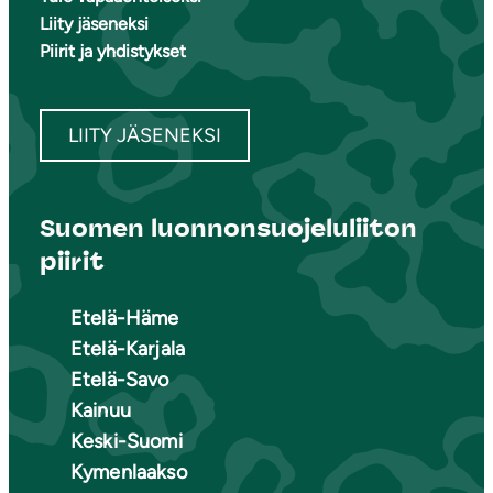
Liity jäseneksi
Piirit ja yhdistykset
LIITY JÄSENEKSI
Suomen luonnonsuojeluliiton
piirit
Etelä-Häme
Etelä-Karjala
Etelä-Savo
Kainuu
Keski-Suomi
Kymenlaakso