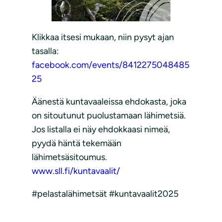
Klikkaa itsesi mukaan, niin pysyt ajan
tasalla:
facebook.com/events/8412275048485
25
Äänestä kuntavaaleissa ehdokasta, joka
on sitoutunut puolustamaan lähimetsiä.
Jos listalla ei näy ehdokkaasi nimeä,
pyydä häntä tekemään
lähimetsäsitoumus.
www.sll.fi/kuntavaalit/
#pelastalähimetsät #kuntavaalit2025