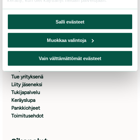
kerätty, kun olet käyttänyt heidän palvelujaan.
Asiakaspalvelu ja lahjoitukset
Puh. 09 228 08210 (arkisin 9-15)
Salli evästeet
toimisto@sll.fi
Muokkaa valintoja
Tue meitä
Vain välttämättömät evästeet
Lahjoita
Tue yrityksenä
Liity jäseneksi
Tukijapalvelu
Keräyslupa
Pankkiohjeet
Toimitusehdot