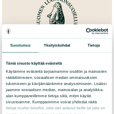
Suostumus
Yksityiskohdat
Tietoja
Lahjoita
Tämä sivusto käyttää evästeitä
Käytämme evästeitä tarjoamamme sisällön ja mainosten
räätälöimiseen, sosiaalisen median ominaisuuksien
tukemiseen ja kävijämäärämme analysoimiseen. Lisäksi
Suomen luonnonsuojeluliitto
jaamme sosiaalisen median, mainosalan ja analytiikka-
alan kumppaneillemme tietoja siitä, miten käytät
sivustoamme. Kumppanimme voivat yhdistää näitä
Sörnäistenkatu 1
tietoja muihin tietoihin, joita olet antanut heille tai joita on
00580 Helsinki