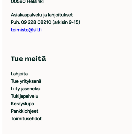
00580 Helsinki
Asiakaspalvelu ja lahjoitukset
Puh. 09 228 08210 (arkisin 9-15)
toimisto@sll.fi
Tue meitä
Lahjoita
Tue yrityksenä
Liity jäseneksi
Tukijapalvelu
Keräyslupa
Pankkiohjeet
Toimitusehdot