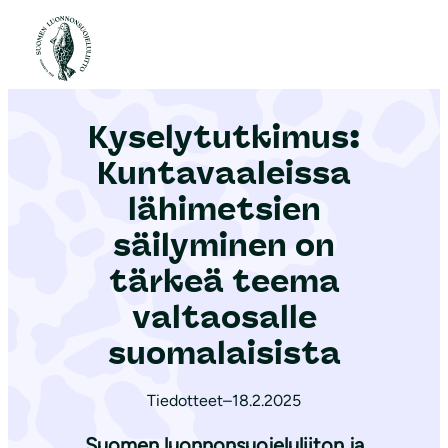
S
i
Etusivu
|
Ajankohtaista
|
Kyselytutkimus: Kuntavaaleissa lähimetsien säilyminen on tärkeä teema valtaosalle suomalaisista
i
r
Kyselytutkimus:
r
y
Kuntavaaleissa
s
lähimetsien
i
säilyminen on
s
ä
tärkeä teema
l
valtaosalle
t
suomalaisista
ö
ö
Tiedotteet
–
18.2.2025
n
Suomen luonnonsuojeluliiton ja