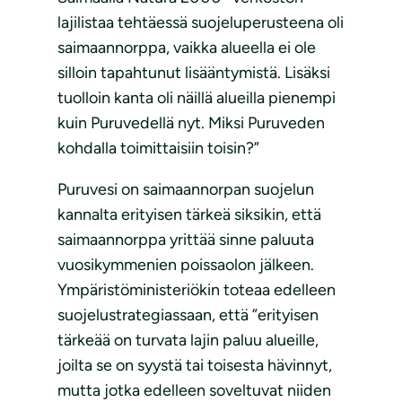
lajilistaa tehtäessä suojeluperusteena oli
saimaannorppa, vaikka alueella ei ole
silloin tapahtunut lisääntymistä. Lisäksi
tuolloin kanta oli näillä alueilla pienempi
kuin Puruvedellä nyt. Miksi Puruveden
kohdalla toimittaisiin toisin?”
Puruvesi on saimaannorpan suojelun
kannalta erityisen tärkeä siksikin, että
saimaannorppa yrittää sinne paluuta
vuosikymmenien poissaolon jälkeen.
Ympäristöministeriökin toteaa edelleen
suojelustrategiassaan, että ”erityisen
tärkeää on turvata lajin paluu alueille,
joilta se on syystä tai toisesta hävinnyt,
mutta jotka edelleen soveltuvat niiden