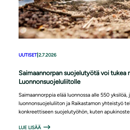
|
UUTISET
2.7.2026
Saimaannorpan suojelutyötä voi tukea m
Luonnonsuojeluliitolle
Saimaannorppia elää luonnossa alle 550 yksilöä,
luonnonsuojeluliiton ja Raikastamon yhteistyö t
konkreettiseen suojelutyöhön, kuten apukinoste
LUE LISÄÄ