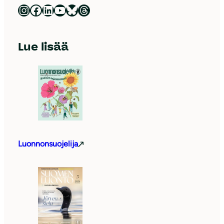
Luonnonsuojeluliitto Instagramissa
Luonnonsuojeluliitto Facebookissa
Luonnonsuojeluliitto LinkedInissä
Luonnonsuojeluliiton YouTube-kanava
Luonnonsuojeluliitto Blueskyssa
Luonnonsuojeluliitto Threadsissa
Lue lisää
Luonnonsuojelija