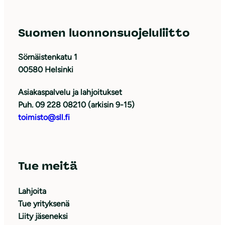
Suomen luonnonsuojeluliitto
Sörnäistenkatu 1
00580 Helsinki
Asiakaspalvelu ja lahjoitukset
Puh. 09 228 08210 (arkisin 9-15)
toimisto@sll.fi
Tue meitä
Lahjoita
Tue yrityksenä
Liity jäseneksi