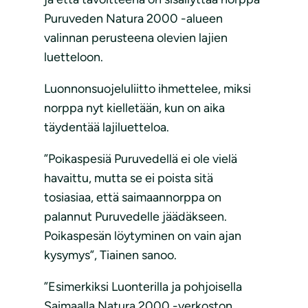
Puruveden Natura 2000 -alueen
valinnan perusteena olevien lajien
luetteloon.
Luonnonsuojeluliitto ihmettelee, miksi
norppa nyt kielletään, kun on aika
täydentää lajiluetteloa.
”Poikaspesiä Puruvedellä ei ole vielä
havaittu, mutta se ei poista sitä
tosiasiaa, että saimaannorppa on
palannut Puruvedelle jäädäkseen.
Poikaspesän löytyminen on vain ajan
kysymys”, Tiainen sanoo.
”Esimerkiksi Luonterilla ja pohjoisella
Saimaalla Natura 2000 -verkoston