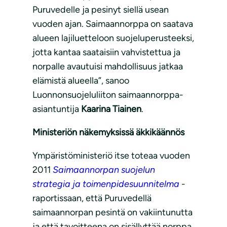
Puruvedelle ja pesinyt siellä usean
vuoden ajan. Saimaannorppa on saatava
alueen lajiluetteloon suojeluperusteeksi,
jotta kantaa saataisiin vahvistettua ja
norpalle avautuisi mahdollisuus jatkaa
elämistä alueella”, sanoo
Luonnonsuojeluliiton saimaannorppa-
asiantuntija
Kaarina Tiainen
.
Ministeriön näkemyksissä äkkikäännös
Ympäristöministeriö itse toteaa vuoden
2011
Saimaannorpan suojelun
strategia ja toimenpidesuunnitelma
-
raportissaan, että Puruvedellä
saimaannorpan pesintä on vakiintunutta
ja että tavoitteena on sisällyttää norppa