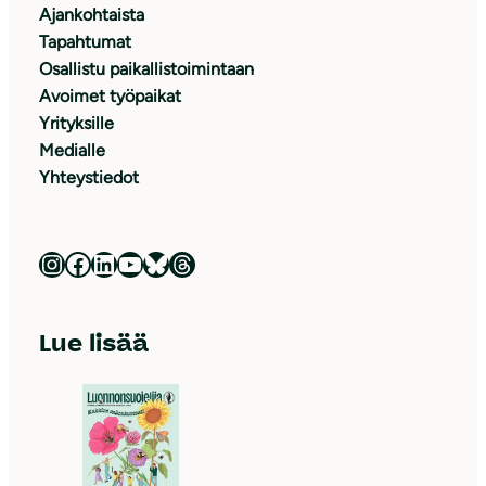
Ajankohtaista
Tapahtumat
Osallistu paikallistoimintaan
Avoimet työpaikat
Yrityksille
Medialle
Yhteystiedot
Luonnonsuojeluliitto Instagramissa
Luonnonsuojeluliitto Facebookissa
Luonnonsuojeluliitto LinkedInissä
Luonnonsuojeluliiton YouTube-kanava
Luonnonsuojeluliitto Blueskyssa
Luonnonsuojeluliitto Threadsissa
Lue lisää