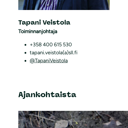
Tapani Veistola
Toiminnanjohtaja
+358 400 615 530
tapani.veistola(a)sll.fi
@TapaniVeistola
Ajankohtaista