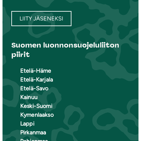
LIITY JÄSENEKSI
Suomen luonnonsuojeluliiton
piirit
Etelä-Häme
Etelä-Karjala
Etelä-Savo
Kainuu
Keski-Suomi
Kymenlaakso
Lappi
Pirkanmaa