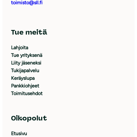
toimisto@sll.fi
Tue meitä
Lahjoita
Tue yrityksenä
Liity jäseneksi
Tukijapalvelu
Keräyslupa
Pankkiohjeet
Toimitusehdot
Oikopolut
Etusivu