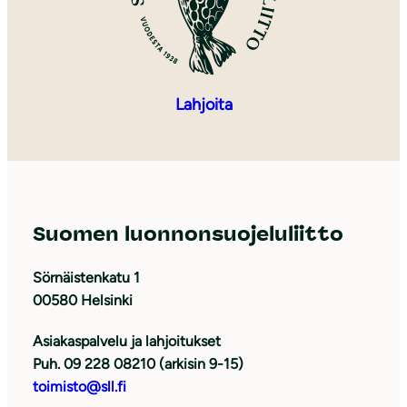
Lahjoita
Suomen luonnonsuojeluliitto
Sörnäistenkatu 1
00580 Helsinki
Asiakaspalvelu ja lahjoitukset
Puh. 09 228 08210 (arkisin 9-15)
toimisto@sll.fi