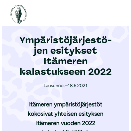
S
i
Etusivu
|
Ajankohtaista
|
Ym­pä­ris­tö­jär­jes­tö­jen esitykset Itämeren kalastukseen 2022
i
r
Ym­pä­ris­tö­jär­jes­tö­
r
y
jen esitykset
s
Itämeren
i
kalastukseen 2022
s
ä
Lausunnot
–
18.6.2021
l
t
Itämeren ympäristöjärjestöt
ö
ö
kokosivat yhteisen esityksen
n
Itämeren vuoden 2022