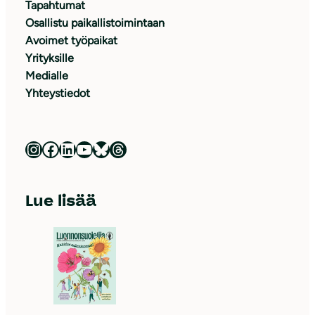
Tapahtumat
Osallistu paikallistoimintaan
Avoimet työpaikat
Yrityksille
Medialle
Yhteystiedot
Luonnonsuojeluliitto Instagramissa
Luonnonsuojeluliitto Facebookissa
Luonnonsuojeluliitto LinkedInissä
Luonnonsuojeluliiton YouTube-kanava
Luonnonsuojeluliitto Blueskyssa
Luonnonsuojeluliitto Threadsissa
Lue lisää