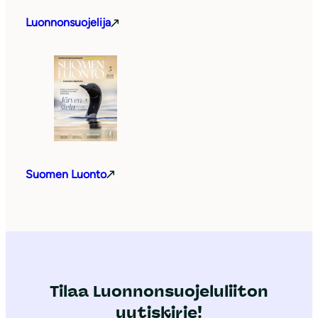
Luonnonsuojelija
Suomen Luonto
Tilaa Luonnonsuojeluliiton
uutiskirje!