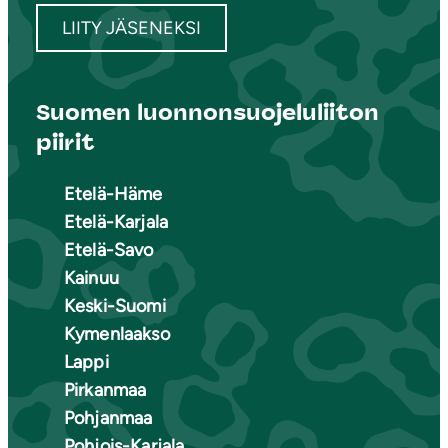
LIITY JÄSENEKSI
Suomen luonnonsuojeluliiton
piirit
Etelä-Häme
Etelä-Karjala
Etelä-Savo
Kainuu
Keski-Suomi
Kymenlaakso
Lappi
Pirkanmaa
Pohjanmaa
Pohjois-Karjala