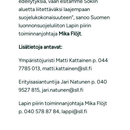
edellytyksiä, vaan esitämme Soklin
aluetta liitettäväksi laajempaan
suojelukokonaisuuteen”, sanoo Suomen
luonnonsuojeluliiton Lapin piirin
toiminnanjohtaja
Mika Flöjt
.
Lisätietoja antavat:
Ympäristöjuristi Matti Kattainen p. 044
7785 013, matti.kattainen@sll.fi
Erityisasiantuntija Jari Natunen p. 040
9527 815, jari.natunen@sll.fi
Lapin piirin toiminnanjohtaja Mika Flöjt
p. 040 578 87 84, lappi@sll.fi