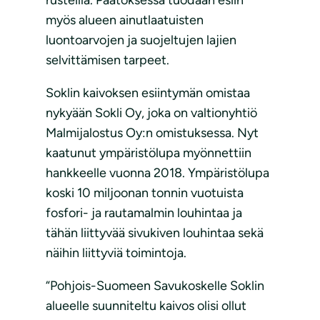
rus­teil­la. Päätöksessä tuodaan esiin
myös alueen ainutlaatuisten
luontoarvojen ja suojeltujen lajien
selvittämisen tarpeet.
Soklin kaivoksen esiintymän omistaa
nykyään Sokli Oy, joka on valtionyhtiö
Malmijalostus Oy:n omistuksessa. Nyt
kaatunut ympäristölupa myönnettiin
hankkeelle vuonna 2018. Ympäristölupa
koski 10 miljoonan tonnin vuotuista
fosfori- ja rautamalmin louhintaa ja
tähän liittyvää sivukiven louhintaa sekä
näihin liittyviä toimintoja.
“Pohjois-Suomeen Savukoskelle Soklin
alueelle suunniteltu kaivos olisi ollut