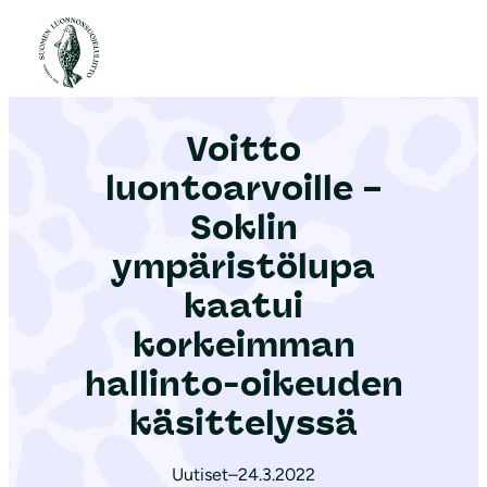
S
i
Etusivu
|
Ajankohtaista
|
Voitto luontoarvoille – Soklin ympäristölupa kaatui korkeimman hallinto-oikeuden käsittelyssä
i
r
Voitto
r
y
luontoarvoille –
s
Soklin
i
ympäristölupa
s
ä
kaatui
l
korkeimman
t
hallinto-oikeuden
ö
käsittelyssä
ö
n
Uutiset
–
24.3.2022