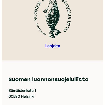
Lahjoita
Suomen luonnonsuojeluliitto
Sörnäistenkatu 1
00580 Helsinki