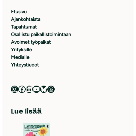
Etusivu
Ajankohtaista
Tapahtumat
Osallistu paikallistoimintaan
Avoimet työpaikat
Yrityksille
Medialle
Yhteystiedot
Luonnonsuojeluliitto Instagramissa
Luonnonsuojeluliitto Facebookissa
Luonnonsuojeluliitto LinkedInissä
Luonnonsuojeluliiton YouTube-kanava
Luonnonsuojeluliitto Blueskyssa
Luonnonsuojeluliitto Threadsissa
Lue lisää