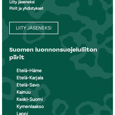
Liity jäseneksi
Piirit ja yhdistykset
LIITY JÄSENEKSI
Suomen luonnonsuojeluliiton
piirit
Etelä-Häme
Etelä-Karjala
Etelä-Savo
Kainuu
Keski-Suomi
Kymenlaakso
Lappi