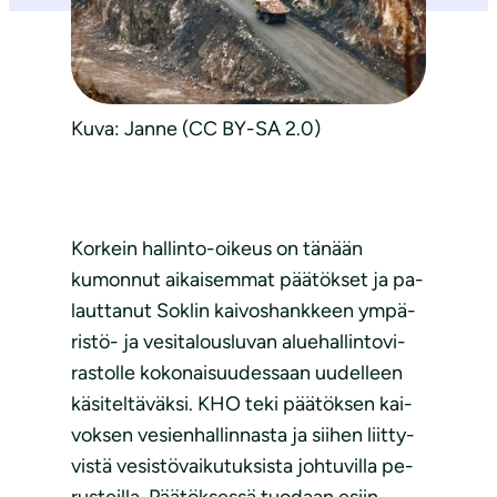
Kuva: Janne (CC BY-SA 2.0)
Kor­kein hal­lin­to-oi­keus on tä­nään
kumonnut aikaisemmat päätökset ja pa­
laut­ta­nut Soklin kai­vos­hank­keen ym­pä­
ris­tö- ja ve­si­ta­lous­lu­van alue­hal­lin­to­vi­
ras­tol­le ko­ko­nai­suu­des­saan uu­del­leen
kä­si­tel­tä­väk­si. KHO teki päätöksen kai­
vok­sen ve­sien­hal­lin­nas­ta ja sii­hen liit­ty­
vis­tä ve­sis­tö­vai­ku­tuk­sis­ta joh­tu­vil­la pe­