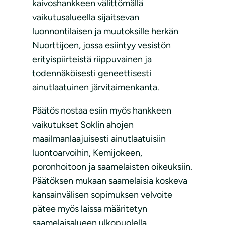
kaivoshankkeen välittömällä
vaikutusalueella sijaitsevan
luonnontilaisen ja muutoksille herkän
Nuorttijoen, jossa esiintyy vesistön
erityispiirteistä riippuvainen ja
todennäköisesti geneettisesti
ainutlaatuinen järvitaimenkanta.
Päätös nostaa esiin myös hankkeen
vaikutukset Soklin ahojen
maailmanlaajuisesti ainutlaatuisiin
luontoarvoihin, Kemijokeen,
poronhoitoon ja saamelaisten oikeuksiin.
Päätöksen mukaan saamelaisia koskeva
kansainvälisen sopimuksen velvoite
pätee myös laissa määritetyn
saamelaisalueen ulkopuolella.