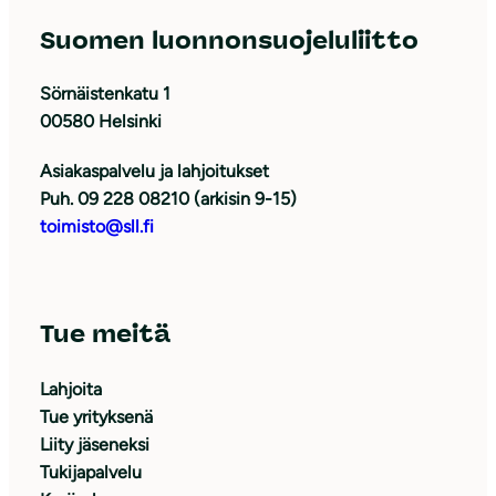
Suomen luonnonsuojeluliitto
Sörnäistenkatu 1
00580 Helsinki
Asiakaspalvelu ja lahjoitukset
Puh. 09 228 08210 (arkisin 9-15)
toimisto@sll.fi
Tue meitä
Lahjoita
Tue yrityksenä
Liity jäseneksi
Tukijapalvelu