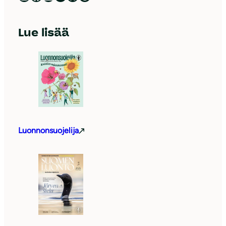
Lue lisää
Luonnonsuojelija