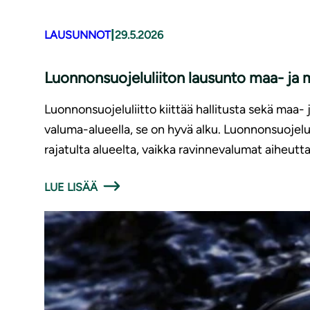
|
LAUSUNNOT
29.5.2026
Luonnonsuojeluliiton lausunto maa- ja m
Luonnonsuojeluliitto kiittää hallitusta sekä maa
valuma-alueella, se on hyvä alku. Luonnonsuojelul
rajatulta alueelta, vaikka ravinnevalumat aiheutta
LUE LISÄÄ