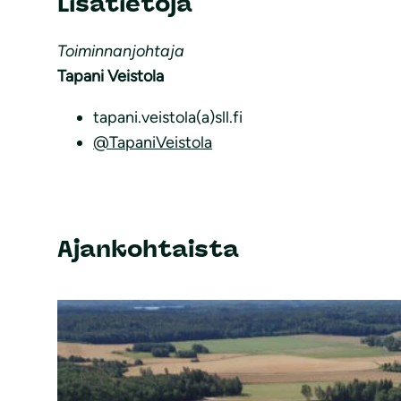
Lisätietoja
Toiminnanjohtaja
Tapani Veistola
tapani.veistola(a)sll.fi
@TapaniVeistola
Ajankohtaista