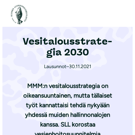
S
i
Etusivu
|
Ajankohtaista
|
Ve­si­ta­lous­stra­te­gia 2030
i
r
Ve­si­ta­lous­stra­te­
r
y
gia 2030
s
i
Lausunnot
–
30.11.2021
s
ä
MMM:n vesitalousstrategia on
l
oikeansuuntainen, mutta tällaiset
t
työt kannattaisi tehdä nykyään
ö
yhdessä muiden hallinnonalojen
ö
kanssa. SLL korostaa
n
vesienhoitosuunnitelmia