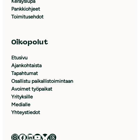
Keräyslupa
Pankkiohjeet
Toimitusehdot
Oikopolut
Etusivu
Ajankohtaista
Tapahtumat
Osallistu paikallistoimintaan
Avoimet työpaikat
Yrityksille
Medialle
Yhteystiedot
Luonnonsuojeluliitto Instagramissa
Luonnonsuojeluliitto Facebookissa
Luonnonsuojeluliitto LinkedInissä
Luonnonsuojeluliiton YouTube-kanava
Luonnonsuojeluliitto Blueskyssa
Luonnonsuojeluliitto Threadsissa