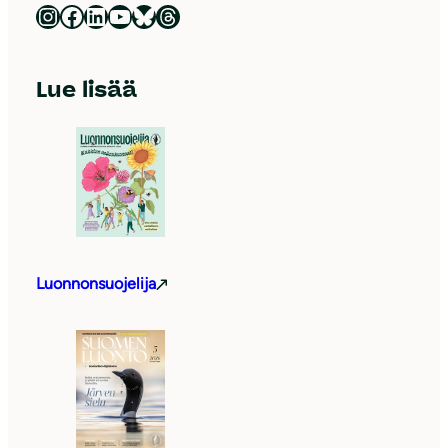
Luonnonsuojeluliitto Instagramissa
Luonnonsuojeluliitto Facebookissa
Luonnonsuojeluliitto LinkedInissä
Luonnonsuojeluliiton YouTube-kanava
Luonnonsuojeluliitto Blueskyssa
Luonnonsuojeluliitto Threadsissa
Lue lisää
Luonnonsuojelija