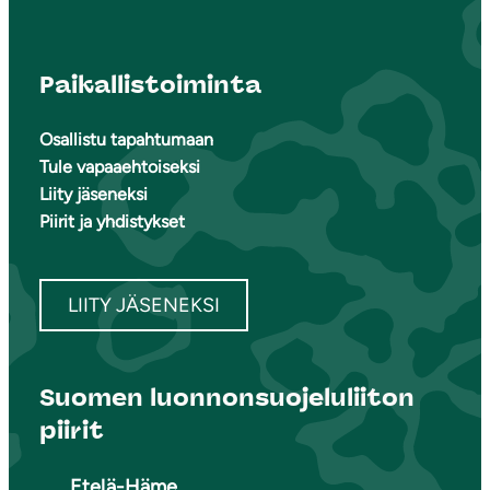
Paikallistoiminta
Osallistu tapahtumaan
Tule vapaaehtoiseksi
Liity jäseneksi
Piirit ja yhdistykset
LIITY JÄSENEKSI
Suomen luonnonsuojeluliiton
piirit
Etelä-Häme