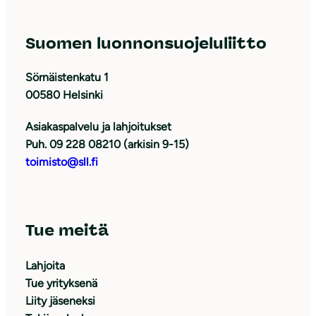
Suomen luonnonsuojeluliitto
Sörnäistenkatu 1
00580 Helsinki
Asiakaspalvelu ja lahjoitukset
Puh. 09 228 08210 (arkisin 9-15)
toimisto@sll.fi
Tue meitä
Lahjoita
Tue yrityksenä
Liity jäseneksi