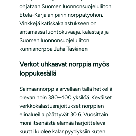
ohjataan Suomen luonnonsuojeluliiton
Etelä-Karjalan piirin norppatyöhön.
Vinkkejä katiskakalastukseen on
antamassa luontokuvaaja, kalastaja ja
Suomen luonnonsuojeluliiton
kunnianorppa
Juha Taskinen
.
Verkot uhkaavat norppia myös
loppukesällä
Saimaannorppia arvellaan tällä hetkellä
olevan noin 380–400 yksilöä. Keväiset
verkkokalastusrajoitukset norppien
elinalueilla päättyvät 30.6. Vuosittain
moni itsenäistä elämää harjoitteleva
kuutti kuolee kalanpyydyksiin kuten