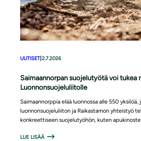
|
UUTISET
2.7.2026
Saimaannorpan suojelutyötä voi tukea m
Luonnonsuojeluliitolle
Saimaannorppia elää luonnossa alle 550 yksilöä,
luonnonsuojeluliiton ja Raikastamon yhteistyö t
konkreettiseen suojelutyöhön, kuten apukinoste
LUE LISÄÄ