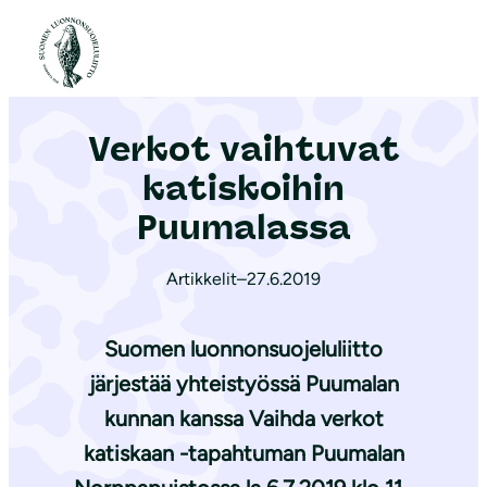
S
i
Etusivu
|
Ajankohtaista
|
Verkot vaihtuvat katiskoihin Puumalassa
i
r
Verkot vaihtuvat
r
y
katiskoihin
s
Puumalassa
i
s
Artikkelit
–
27.6.2019
ä
l
Suomen luonnonsuojeluliitto
t
järjestää yhteistyössä Puumalan
ö
kunnan kanssa Vaihda verkot
ö
n
katiskaan -tapahtuman Puumalan