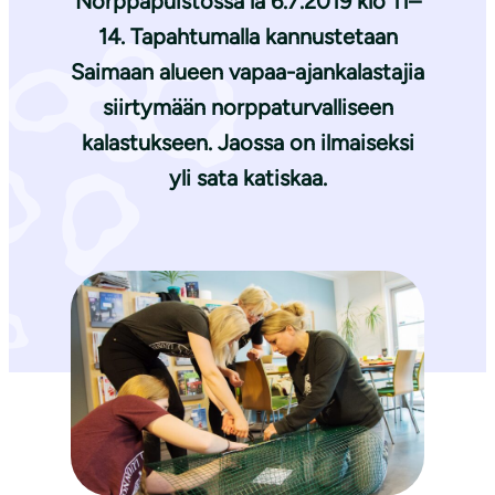
Norppapuistossa la 6.7.2019 klo 11–
14. Tapahtumalla kannustetaan
Saimaan alueen vapaa-ajankalastajia
siirtymään norppaturvalliseen
kalastukseen. Jaossa on ilmaiseksi
yli sata katiskaa.