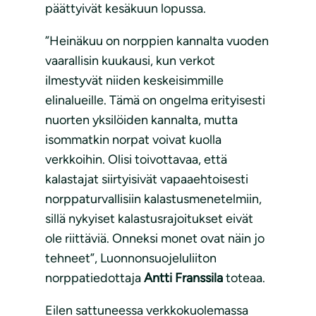
päättyivät kesäkuun lopussa.
”Heinäkuu on norppien kannalta vuoden
vaarallisin kuukausi, kun verkot
ilmestyvät niiden keskeisimmille
elinalueille. Tämä on ongelma erityisesti
nuorten yksilöiden kannalta, mutta
isommatkin norpat voivat kuolla
verkkoihin. Olisi toivottavaa, että
kalastajat siirtyisivät vapaaehtoisesti
norppaturvallisiin kalastusmenetelmiin,
sillä nykyiset kalastusrajoitukset eivät
ole riittäviä. Onneksi monet ovat näin jo
tehneet”, Luonnonsuojeluliiton
norppatiedottaja
Antti Franssila
toteaa.
Eilen sattuneessa verkkokuolemassa