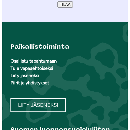
TILAA
Paikallistoiminta
Osallistu tapahtumaan
Tule vapaaehtoiseksi
Liity jäseneksi
Piirit ja yhdistykset
LIITY JÄSENEKSI
Suomen luonnonsuojeluliiton