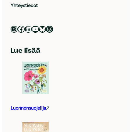
Yhteystiedot
Luonnonsuojeluliitto Instagramissa
Luonnonsuojeluliitto Facebookissa
Luonnonsuojeluliitto LinkedInissä
Luonnonsuojeluliiton YouTube-kanava
Luonnonsuojeluliitto Blueskyssa
Luonnonsuojeluliitto Threadsissa
Lue lisää
Luonnonsuojelija