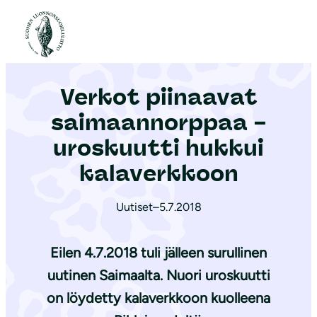
S
i
Etusivu
|
Ajankohtaista
|
Verkot piinaavat saimaannorppaa – uroskuutti hukkui kalaverkkoon
i
r
Verkot piinaavat
r
y
saimaannorppaa –
s
uroskuutti hukkui
i
kalaverkkoon
s
ä
Uutiset
–
5.7.2018
l
t
Eilen 4.7.2018 tuli jälleen surullinen
ö
ö
uutinen Saimaalta. Nuori uroskuutti
n
on löydetty kalaverkkoon kuolleena