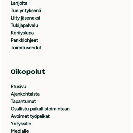
Lahjoita
Tue yrityksenä
Liity jäseneksi
Tukijapalvelu
Keräyslupa
Pankkiohjeet
Toimitusehdot
Oikopolut
Etusivu
Ajankohtaista
Tapahtumat
Osallistu paikallistoimintaan
Avoimet työpaikat
Yrityksille
Medialle