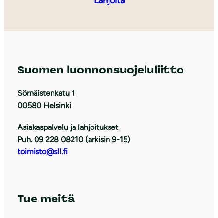
Lahjoita
Suomen luonnonsuojeluliitto
Sörnäistenkatu 1
00580 Helsinki
Asiakaspalvelu ja lahjoitukset
Puh. 09 228 08210 (arkisin 9-15)
toimisto@sll.fi
Tue meitä