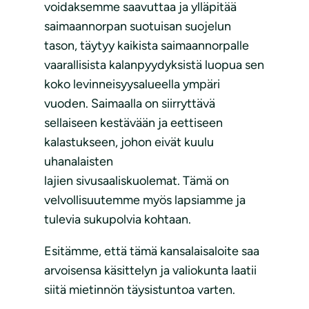
voidaksemme saavuttaa ja ylläpitää
saimaannorpan suotuisan suojelun
tason, täytyy kaikista saimaannorpalle
vaarallisista kalanpyydyksistä luopua sen
koko levinneisyysalueella ympäri
vuoden. Saimaalla on siirryttävä
sellaiseen kestävään ja eettiseen
kalastukseen, johon eivät kuulu
uhanalaisten
lajien sivusaaliskuolemat. Tämä on
velvollisuutemme myös lapsiamme ja
tulevia sukupolvia kohtaan.
Esitämme, että tämä kansalaisaloite saa
arvoisensa käsittelyn ja valiokunta laatii
siitä mietinnön täysistuntoa varten.