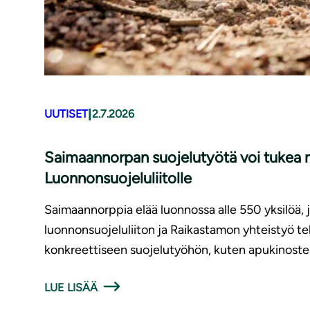
|
UUTISET
2.7.2026
Saimaannorpan suojelutyötä voi tukea m
Luonnonsuojeluliitolle
Saimaannorppia elää luonnossa alle 550 yksilöä,
luonnonsuojeluliiton ja Raikastamon yhteistyö t
konkreettiseen suojelutyöhön, kuten apukinoste
LUE LISÄÄ