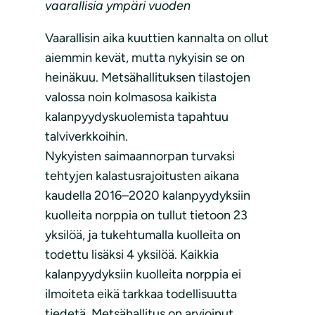
vaarallisia ympäri vuoden
Vaarallisin aika kuuttien kannalta on ollut
aiemmin kevät, mutta nykyisin se on
heinäkuu. Metsähallituksen tilastojen
valossa noin kolmasosa kaikista
kalanpyydyskuolemista tapahtuu
talviverkkoihin.
Nykyisten saimaannorpan turvaksi
tehtyjen kalastusrajoitusten aikana
kaudella 2016–2020 kalanpyydyksiin
kuolleita norppia on tullut tietoon 23
yksilöä, ja tukehtumalla kuolleita on
todettu lisäksi 4 yksilöä. Kaikkia
kalanpyydyksiin kuolleita norppia ei
ilmoiteta eikä tarkkaa todellisuutta
tiedetä. Metsähallitus on arvioinut,