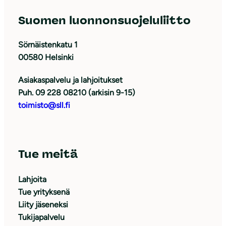
Suomen luonnonsuojeluliitto
Sörnäistenkatu 1
00580 Helsinki
Asiakaspalvelu ja lahjoitukset
Puh. 09 228 08210 (arkisin 9-15)
toimisto@sll.fi
Tue meitä
Lahjoita
Tue yrityksenä
Liity jäseneksi
Tukijapalvelu