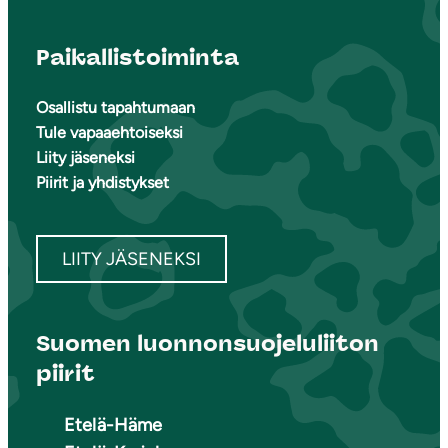
Paikallistoiminta
Osallistu tapahtumaan
Tule vapaaehtoiseksi
Liity jäseneksi
Piirit ja yhdistykset
LIITY JÄSENEKSI
Suomen luonnonsuojeluliiton
piirit
Etelä-Häme