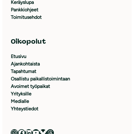
Keräyslupa
Pankkiohjeet
Toimitusehdot
Oikopolut
Etusivu
Ajankohtaista
Tapahtumat
Osallistu paikallistoimintaan
Avoimet työpaikat
Yrityksille
Medialle
Yhteystiedot
Luonnonsuojeluliitto Instagramissa
Luonnonsuojeluliitto Facebookissa
Luonnonsuojeluliitto LinkedInissä
Luonnonsuojeluliiton YouTube-kanava
Luonnonsuojeluliitto Blueskyssa
Luonnonsuojeluliitto Threadsissa