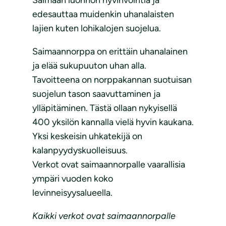
Saimaan luonnon hyvinvointia ja
edesauttaa muidenkin uhanalaisten
lajien kuten lohikalojen suojelua.
Saimaannorppa on erittäin uhanalainen
ja elää sukupuuton uhan alla.
Tavoitteena on norppakannan suotuisan
suojelun tason saavuttaminen ja
ylläpitäminen. Tästä ollaan nykyisellä
400 yksilön kannalla vielä hyvin kaukana.
Yksi keskeisin uhkatekijä on
kalanpyydyskuolleisuus.
Verkot ovat saimaannorpalle vaarallisia
ympäri vuoden koko
levinneisyysalueella.
Kaikki verkot ovat saimaannorpalle