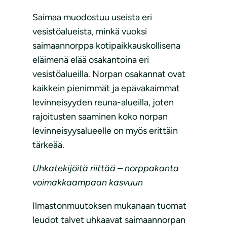
Saimaa muodostuu useista eri
vesistöalueista, minkä vuoksi
saimaannorppa kotipaikkauskollisena
eläimenä elää osakantoina eri
vesistöalueilla. Norpan osakannat ovat
kaikkein pienimmät ja epävakaimmat
levinneisyyden reuna-alueilla, joten
rajoitusten saaminen koko norpan
levinneisyysalueelle on myös erittäin
tärkeää.
Uhkatekijöitä riittää – norppakanta
voimakkaampaan kasvuun
Ilmastonmuutoksen mukanaan tuomat
leudot talvet uhkaavat saimaannorpan