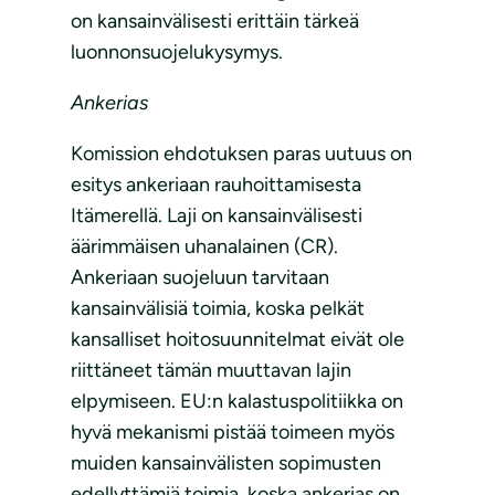
on kansainvälisesti erittäin tärkeä
luonnonsuojelukysymys.
Ankerias
Komission ehdotuksen paras uutuus on
esitys ankeriaan rauhoittamisesta
Itämerellä. Laji on kansainvälisesti
äärimmäisen uhanalainen (CR).
Ankeriaan suojeluun tarvitaan
kansainvälisiä toimia, koska pelkät
kansalliset hoitosuunnitelmat eivät ole
riittäneet tämän muuttavan lajin
elpymiseen. EU:n kalastuspolitiikka on
hyvä mekanismi pistää toimeen myös
muiden kansainvälisten sopimusten
edellyttämiä toimia, koska ankerias on