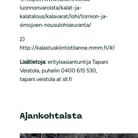
luonnonvaroista/kalat-ja-
kalatalous/kalavarat/lohi/tornion-ja-
simojoen-nousulohiseuranta/
2)
http://kalastuskiintiotilanne.mmm.fi/#/
Lisätietoja:
erityisasiantuntija Tapani
Veistola, puhelin 0400 615 530,
tapani.veistola at sll.fi
Ajankohtaista