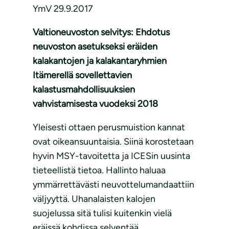
YmV 29.9.2017
Valtioneuvoston selvitys: Ehdotus
neuvoston asetukseksi eräiden
kalakantojen ja kalakantaryhmien
Itämerellä sovellettavien
kalastusmahdollisuuksien
vahvistamisesta vuodeksi 2018
Yleisesti ottaen perusmuistion kannat
ovat oikeansuuntaisia. Siinä korostetaan
hyvin MSY-tavoitetta ja ICESin uusinta
tieteellistä tietoa. Hallinto haluaa
ymmärrettävästi neuvottelumandaattiin
väljyyttä. Uhanalaisten kalojen
suojelussa sitä tulisi kuitenkin vielä
eräissä kohdissa selventää.