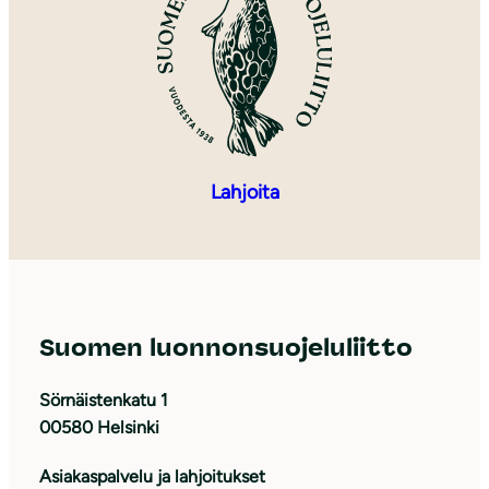
Lahjoita
Suomen luonnonsuojeluliitto
Sörnäistenkatu 1
00580 Helsinki
Asiakaspalvelu ja lahjoitukset