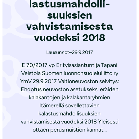
las­tus­mah­dol­li­
suuk­sien
vahvistamisesta
vuodeksi 2018
Lausunnot
–
29.9.2017
E 70/2017 vp Erityisasiantuntija Tapani
Veistola Suomen luonnonsuojeluliitto ry
YmV 29.9.2017 Valtioneuvoston selvitys:
Ehdotus neuvoston asetukseksi eräiden
kalakantojen ja kalakantaryhmien
Itämerellä sovellettavien
kalastusmahdollisuuksien
vahvistamisesta vuodeksi 2018 Yleisesti
ottaen perusmuistion kannat…