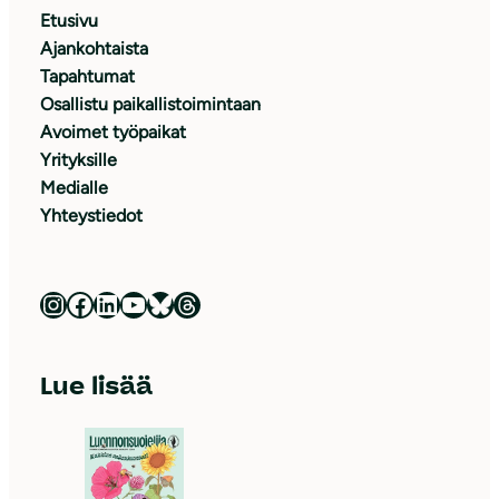
Etusivu
Ajankohtaista
Tapahtumat
Osallistu paikallistoimintaan
Avoimet työpaikat
Yrityksille
Medialle
Yhteystiedot
Luonnonsuojeluliitto Instagramissa
Luonnonsuojeluliitto Facebookissa
Luonnonsuojeluliitto LinkedInissä
Luonnonsuojeluliiton YouTube-kanava
Luonnonsuojeluliitto Blueskyssa
Luonnonsuojeluliitto Threadsissa
Lue lisää