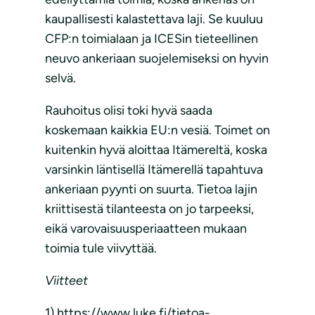
kaupallisesti kalastettava laji. Se kuuluu
CFP:n toimialaan ja ICESin tieteellinen
neuvo ankeriaan suojelemiseksi on hyvin
selvä.
Rauhoitus olisi toki hyvä saada
koskemaan kaikkia EU:n vesiä. Toimet on
kuitenkin hyvä aloittaa Itämereltä, koska
varsinkin läntisellä Itämerellä tapahtuva
ankeriaan pyynti on suurta. Tietoa lajin
kriittisestä tilanteesta on jo tarpeeksi,
eikä varovaisuusperiaatteen mukaan
toimia tule viivyttää.
Viitteet
1) https://www.luke.fi/tietoa-