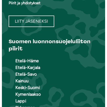
Piirit ja yhdistykset
LIITY JÄSENEKSI
Suomen luonnonsuojeluliiton
piirit
Etelä-Häme
Etelä-Karjala
Etelä-Savo
Kainuu
Keski-Suomi
Kymenlaakso
Lappi