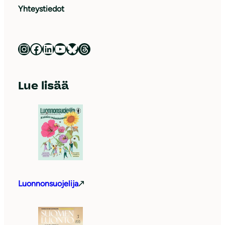
Yhteystiedot
Luonnonsuojeluliitto Instagramissa
Luonnonsuojeluliitto Facebookissa
Luonnonsuojeluliitto LinkedInissä
Luonnonsuojeluliiton YouTube-kanava
Luonnonsuojeluliitto Blueskyssa
Luonnonsuojeluliitto Threadsissa
Lue lisää
Luonnonsuojelija