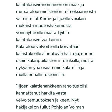
kalatalousviranomainen on maa- ja
metsätalousministeriön toimeksiannosta
valmistellut Kemi- ja Iijoelle vesilain
mukaista muutoshakemusta
voimayhtiöille määrättyihin
kalatalousvelvoitteisiin.
Kalatalousvelvoitteilla korvataan
kalastukselle aiheutuvia haittoja, ennen
usein kalanpoikasten istutuksilla, mutta
nykyään yhä useammin kalateillä ja
muilla ennallistustoimilla.
”Iijoen kalatiehankkeen rahoitus olisi
kannattanut harkita vasta
velvoitemuutoksen jälkeen. Nyt
hakijaksi on tullut Pohjolan Voiman