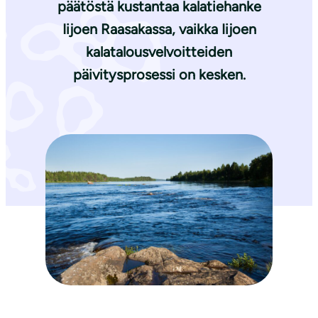
päätöstä kustantaa kalatiehanke
Iijoen Raasakassa, vaikka Iijoen
kalatalousvelvoitteiden
päivitysprosessi on kesken.