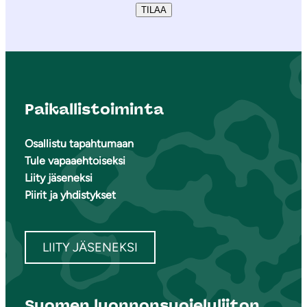
TILAA
Paikallistoiminta
Osallistu tapahtumaan
Tule vapaaehtoiseksi
Liity jäseneksi
Piirit ja yhdistykset
LIITY JÄSENEKSI
Suomen luonnonsuojeluliiton