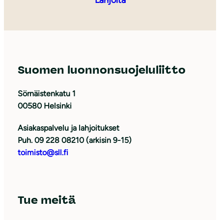
Lahjoita
Suomen luonnonsuojeluliitto
Sörnäistenkatu 1
00580 Helsinki
Asiakaspalvelu ja lahjoitukset
Puh. 09 228 08210 (arkisin 9-15)
toimisto@sll.fi
Tue meitä