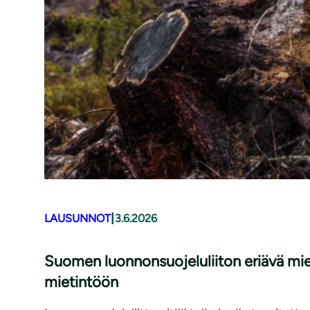
|
LAUSUNNOT
3.6.2026
Suomen luonnonsuojeluliiton eriävä mi
mietintöön