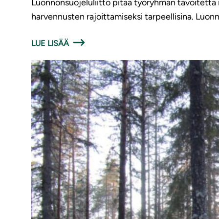
Luonnonsuojeluliitto pitää työryhmän tavoitett
harvennusten rajoittamiseksi tarpeellisina. Luonno
LUE LISÄÄ