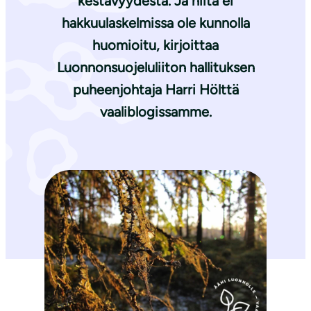
kestävyydestä. Ja niitä ei
hakkuulaskelmissa ole kunnolla
huomioitu, kirjoittaa
Luonnonsuojeluliiton hallituksen
puheenjohtaja
Harri Hölttä
vaaliblogissamme.