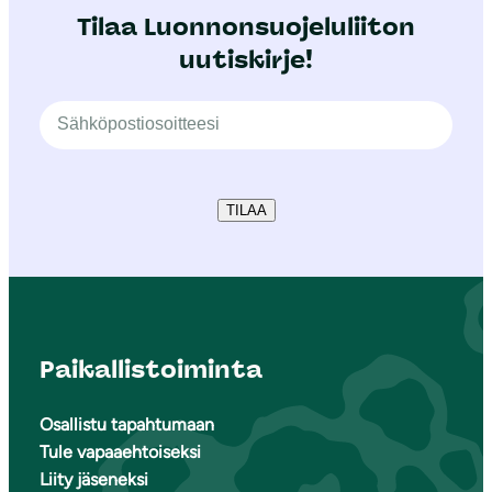
Tilaa Luonnonsuojeluliiton
uutiskirje!
TILAA
Paikallistoiminta
Osallistu tapahtumaan
Tule vapaaehtoiseksi
Liity jäseneksi