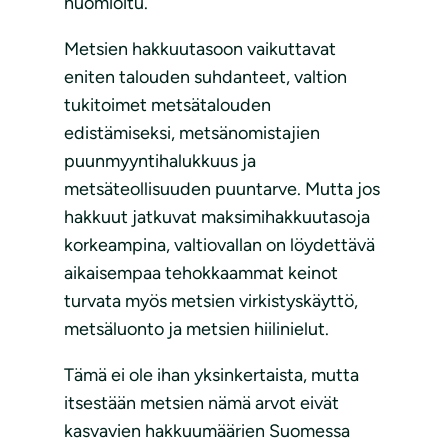
huomioitu.
Metsien hakkuutasoon vaikuttavat
eniten talouden suhdanteet, valtion
tukitoimet metsätalouden
edistämiseksi, metsänomistajien
puunmyyntihalukkuus ja
metsäteollisuuden puuntarve. Mutta jos
hakkuut jatkuvat maksimihakkuutasoja
korkeampina, valtiovallan on löydettävä
aikaisempaa tehokkaammat keinot
turvata myös metsien virkistyskäyttö,
metsäluonto ja metsien hiilinielut.
Tämä ei ole ihan yksinkertaista, mutta
itsestään metsien nämä arvot eivät
kasvavien hakkuumäärien Suomessa