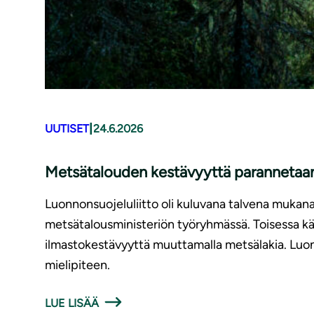
|
UUTISET
24.6.2026
Metsätalouden kestävyyttä parannetaan,
Luonnonsuojeluliitto oli kuluvana talvena mukan
metsätalousministeriön työryhmässä. Toisessa käs
ilmastokestävyyttä muuttamalla metsälakia. Luon
mielipiteen.
LUE LISÄÄ