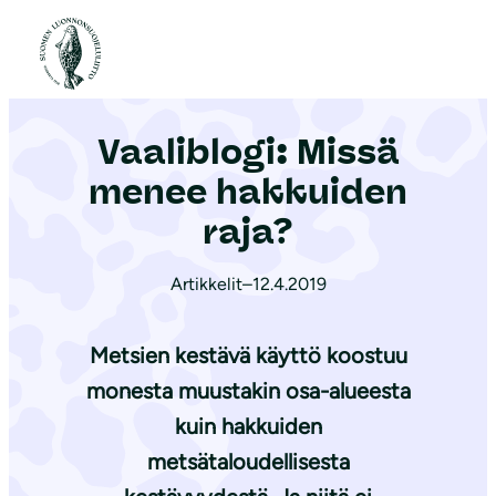
S
i
Etusivu
|
Ajankohtaista
|
Vaaliblogi: Missä menee hakkuiden raja?
i
r
Vaaliblogi: Missä
r
y
menee hakkuiden
s
raja?
i
s
Artikkelit
–
12.4.2019
ä
l
Metsien kestävä käyttö koostuu
t
monesta muustakin osa-alueesta
ö
kuin hakkuiden
ö
n
metsätaloudellisesta