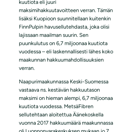
kuutiota eli juuri
maksimihakkuutavoitteen verran. Tämän
lisäksi Kuopioon suunnitellaan kuitenkin
FinnPulpin havusellutehdasta, joka olisi
lajissaan maailman suurin. Sen
puunkulutus on 6,7 miljoonaa kuutiota
vuodessa – eli laskennallisesti lähes koko
maakunnan hakkuumahdollisuuksien
verran.
Naapurimaakunnassa Keski-Suomessa
vastaava ns. kestävän hakkuutason
maksimi on hieman alempi, 6,7 miljoonaa
kuutiota vuodessa. MetsäFibren
sellutehtaan aloitettua Äänekoskella
vuonna 2017 hakkuumäärä maakunnassa
oli Luonnonvarakeskuksen mukaan jo 7