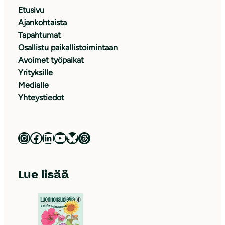
Etusivu
Ajankohtaista
Tapahtumat
Osallistu paikallistoimintaan
Avoimet työpaikat
Yrityksille
Medialle
Yhteystiedot
Luonnonsuojeluliitto Instagramissa
Luonnonsuojeluliitto Facebookissa
Luonnonsuojeluliitto LinkedInissä
Luonnonsuojeluliiton YouTube-kanava
Luonnonsuojeluliitto Blueskyssa
Luonnonsuojeluliitto Threadsissa
Lue lisää