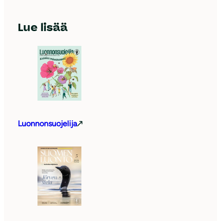
Lue lisää
Luonnonsuojelija