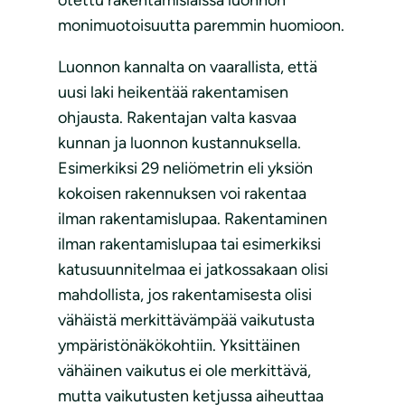
otettu rakentamislaissa luonnon
monimuotoisuutta paremmin huomioon.
Luonnon kannalta on vaarallista, että
uusi laki heikentää rakentamisen
ohjausta. Rakentajan valta kasvaa
kunnan ja luonnon kustannuksella.
Esimerkiksi 29 neliömetrin eli yksiön
kokoisen rakennuksen voi rakentaa
ilman rakentamislupaa. Rakentaminen
ilman rakentamislupaa tai esimerkiksi
katusuunnitelmaa ei jatkossakaan olisi
mahdollista, jos rakentamisesta olisi
vähäistä merkittävämpää vaikutusta
ympäristönäkökohtiin. Yksittäinen
vähäinen vaikutus ei ole merkittävä,
mutta vaikutusten ketjussa aiheuttaa