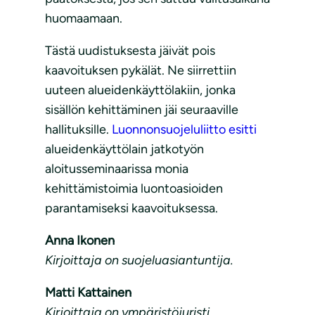
huomaamaan.
Tästä uudistuksesta jäivät pois
kaavoituksen pykälät. Ne siirrettiin
uuteen alueidenkäyttölakiin, jonka
sisällön kehittäminen jäi seuraaville
hallituksille.
Luonnonsuojeluliitto esitti
alueidenkäyttölain jatkotyön
aloitusseminaarissa monia
kehittämistoimia luontoasioiden
parantamiseksi kaavoituksessa.
Anna Ikonen
Kirjoittaja on suojeluasiantuntija.
Matti Kattainen
Kirjoittaja on ympäristöjuristi.