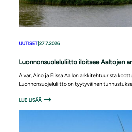
|
UUTISET
27.7.2026
Luonnonsuoleluliitto iloitsee Aaltojen 
Alvar, Aino ja Elissa Aallon arkkitehtuurista ko
Luonnonsuojeluliitto on tyytyväinen tunnustukses
LUE LISÄÄ