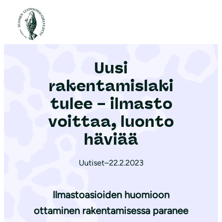
S
i
Etusivu
|
Ajankohtaista
|
Uusi rakentamislaki tulee – ilmasto voittaa, luonto häviää
i
r
Uusi
r
y
rakentamislaki
s
tulee – ilmasto
i
voittaa, luonto
s
ä
häviää
l
t
Uutiset
–
22.2.2023
ö
ö
Ilmastoasioiden huomioon
n
ottaminen rakentamisessa paranee