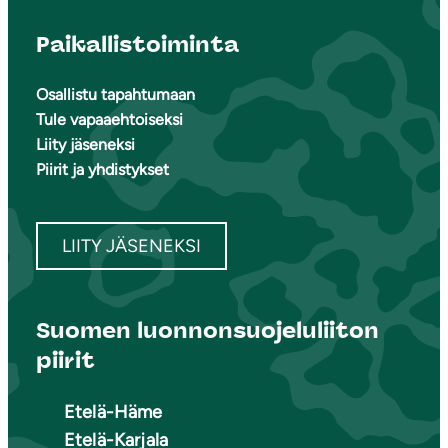
Paikallistoiminta
Osallistu tapahtumaan
Tule vapaaehtoiseksi
Liity jäseneksi
Piirit ja yhdistykset
LIITY JÄSENEKSI
Suomen luonnonsuojeluliiton
piirit
Etelä-Häme
Etelä-Karjala