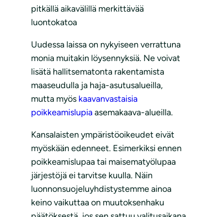
pitkällä aikavälillä merkittävää
luontokatoa
Uudessa laissa on nykyiseen verrattuna
monia muitakin löysennyksiä. Ne voivat
lisätä hallitsematonta rakentamista
maaseudulla ja haja-asutusalueilla,
mutta myös
kaavanvastaisia
poikkeamislupia
asemakaava-alueilla.
Kansalaisten ympäristöoikeudet eivät
myöskään edenneet. Esimerkiksi ennen
poikkeamislupaa tai maisematyölupaa
järjestöjä ei tarvitse kuulla. Näin
luonnonsuojeluyhdistystemme ainoa
keino vaikuttaa on muutoksenhaku
päätöksestä, jos sen sattuu valitusaikana