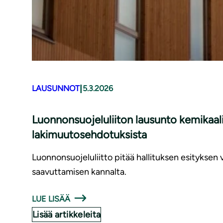
|
LAUSUNNOT
5.3.2026
Luonnonsuojeluliiton lausunto kemikaali
lakimuutosehdotuksista
Luonnonsuojeluliitto pitää hallituksen esityksen
saavuttamisen kannalta.
LUE LISÄÄ
Lisää artikkeleita