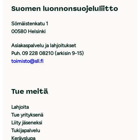
Suomen luonnonsuojeluliitto
Sörnäistenkatu 1
00580 Helsinki
Asiakaspalvelu ja lahjoitukset
Puh. 09 228 08210 (arkisin 9-15)
toimisto@sll.fi
Tue meitä
Lahjoita
Tue yrityksenä
Liity jäseneksi
Tukijapalvelu
Keräyslupa