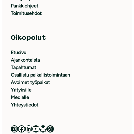
Pankkiohjeet
Toimitusehdot
Oikopolut
Etusivu
Ajankohtaista
Tapahtumat
Osallistu paikallistoimintaan
Avoimet työpaikat
Yrityksille
Medialle
Yhteystiedot
Luonnonsuojeluliitto Instagramissa
Luonnonsuojeluliitto Facebookissa
Luonnonsuojeluliitto LinkedInissä
Luonnonsuojeluliiton YouTube-kanava
Luonnonsuojeluliitto Blueskyssa
Luonnonsuojeluliitto Threadsissa