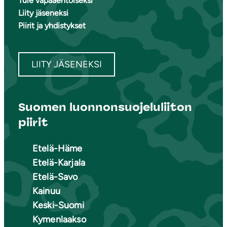
Tule vapaaehtoiseksi
Liity jäseneksi
Piirit ja yhdistykset
LIITY JÄSENEKSI
Suomen luonnonsuojeluliiton
piirit
Etelä-Häme
Etelä-Karjala
Etelä-Savo
Kainuu
Keski-Suomi
Kymenlaakso