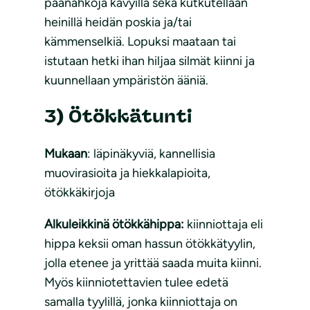
päänahkoja kävyillä sekä kutkutellaan
heinillä heidän poskia ja/tai
kämmenselkiä. Lopuksi maataan tai
istutaan hetki ihan hiljaa silmät kiinni ja
kuunnellaan ympäristön ääniä.
3) Ötökkätunti
Mukaan
: läpinäkyviä, kannellisia
muovirasioita ja hiekkalapioita,
ötökkäkirjoja
Alkuleikkinä ötökkähippa:
kiinniottaja eli
hippa keksii oman hassun ötökkätyylin,
jolla etenee ja yrittää saada muita kiinni.
Myös kiinniotettavien tulee edetä
samalla tyylillä, jonka kiinniottaja on