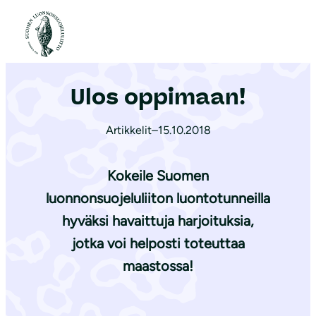
S
i
Etusivu
|
Ajankohtaista
|
Ulos oppimaan!
i
r
Ulos oppimaan!
r
y
Artikkelit
–
15.10.2018
s
i
s
Kokeile Suomen
ä
luonnonsuojeluliiton luontotunneilla
l
hyväksi havaittuja harjoituksia,
t
jotka voi helposti toteuttaa
ö
maastossa!
ö
n