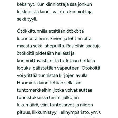
keksinyt. Kun kiinniottaja saa jonkun
leikkijöistä kiinni, vaihtuu kiinniottaja
sekä tyyli.
Ötökkätunnilla etsitään ötököitä
luonnosta esim. kivien ja lehtien alta,
maasta sekä lahopuilta. Rasioihin saatuja
ötököitä pidetään hellästi ja
kunnioittavasti, niitä tutkitaan hetki ja
lopuksi päästetään vapauteen. Ötököitä
voi yrittää tunnistaa kirjojen avulla.
Huomiota kiinnitetään sellaisiin
tuntomerkkeihin, jotka voivat auttaa
tunnistuksessa (esim. jalkojen
lukumäärä, väri, tuntosarvet ja niiden
pituus, liikkumistyyli, elinympäristö, ym.).