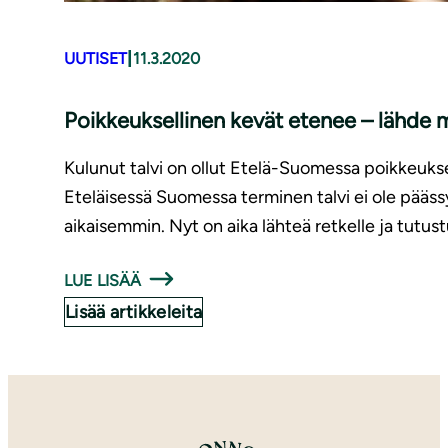
|
UUTISET
11.3.2020
Poikkeuksellinen kevät etenee – lähde mu
Kulunut talvi on ollut Etelä-Suomessa poikkeukse
Eteläisessä Suomessa terminen talvi ei ole pääs
aikaisemmin. Nyt on aika lähteä retkelle ja tutus
LUE LISÄÄ
Lisää artikkeleita