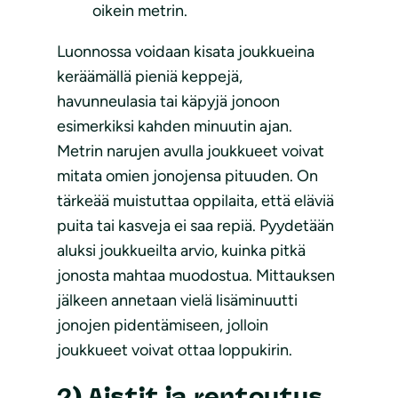
oikein metrin.
Luonnossa voidaan kisata joukkueina
keräämällä pieniä keppejä,
havunneulasia tai käpyjä jonoon
esimerkiksi kahden minuutin ajan.
Metrin narujen avulla joukkueet voivat
mitata omien jonojensa pituuden. On
tärkeää muistuttaa oppilaita, että eläviä
puita tai kasveja ei saa repiä. Pyydetään
aluksi joukkueilta arvio, kuinka pitkä
jonosta mahtaa muodostua. Mittauksen
jälkeen annetaan vielä lisäminuutti
jonojen pidentämiseen, jolloin
joukkueet voivat ottaa loppukirin.
2) Aistit ja rentoutus