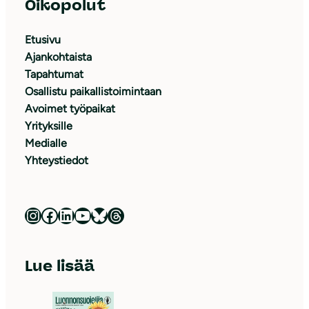
Oikopolut
Etusivu
Ajankohtaista
Tapahtumat
Osallistu paikallistoimintaan
Avoimet työpaikat
Yrityksille
Medialle
Yhteystiedot
Luonnonsuojeluliitto Instagramissa
Luonnonsuojeluliitto Facebookissa
Luonnonsuojeluliitto LinkedInissä
Luonnonsuojeluliiton YouTube-kanava
Luonnonsuojeluliitto Blueskyssa
Luonnonsuojeluliitto Threadsissa
Lue lisää