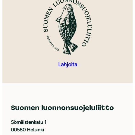
Lahjoita
Suomen luonnonsuojeluliitto
Sörnäistenkatu 1
00580 Helsinki