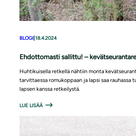
|
BLOGI
18.4.2024
Ehdottomasti sallittu! – ke­vät­seu­ran­ta­re
Huhtikuisella retkellä nähtiin monta kevätseurant
tarvittaessa romukoppaan ja lapsi saa rauhassa tu
lapsen kanssa retkeilystä.
LUE LISÄÄ