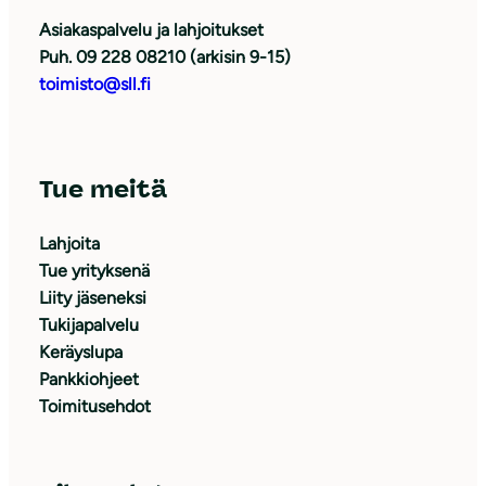
Asiakaspalvelu ja lahjoitukset
Puh. 09 228 08210 (arkisin 9-15)
toimisto@sll.fi
Tue meitä
Lahjoita
Tue yrityksenä
Liity jäseneksi
Tukijapalvelu
Keräyslupa
Pankkiohjeet
Toimitusehdot