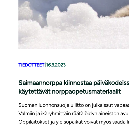
|
TIEDOTTEET
16.3.2023
Saimaannorppa kiinnostaa päiväkodeissa ja
käytettävät norp­pao­pe­tus­ma­te­ri­aa­lit
Suomen luonnonsuojeluliitto on julkaissut vapaa
Valmiin ja ikäryhmittäin räätälöidyn aineiston av
Oppilaitokset ja yleisöpaikat voivat myös saada 