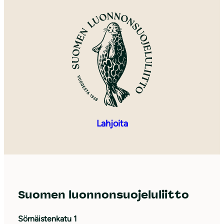
Lahjoita
Suomen luonnonsuojeluliitto
Sörnäistenkatu 1