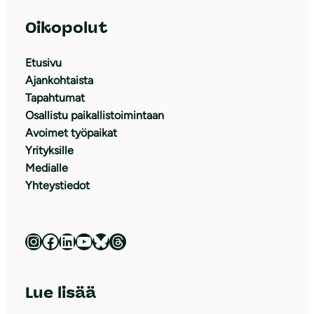
Oikopolut
Etusivu
Ajankohtaista
Tapahtumat
Osallistu paikallistoimintaan
Avoimet työpaikat
Yrityksille
Medialle
Yhteystiedot
Luonnonsuojeluliitto Instagramissa
Luonnonsuojeluliitto Facebookissa
Luonnonsuojeluliitto LinkedInissä
Luonnonsuojeluliiton YouTube-kanava
Luonnonsuojeluliitto Blueskyssa
Luonnonsuojeluliitto Threadsissa
Lue lisää