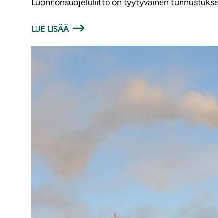
Luonnonsuojeluliitto on tyytyväinen tunnustukses
LUE LISÄÄ