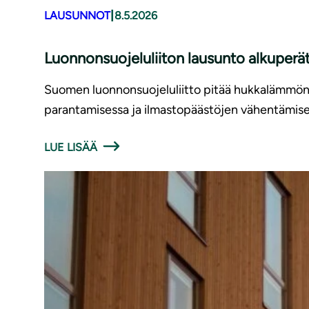
|
LAUSUNNOT
8.5.2026
Luonnonsuojeluliiton lausunto alkuperä
Suomen luonnonsuojeluliitto pitää hukkalämmön
parantamisessa ja ilmastopäästöjen vähentämise
LUE LISÄÄ