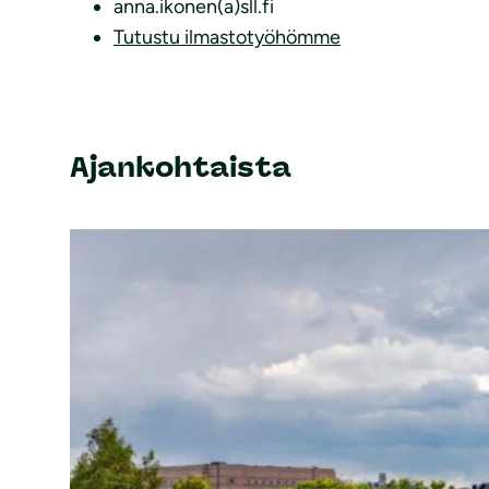
anna.ikonen(a)sll.fi
Tutustu ilmastotyöhömme
Ajankohtaista