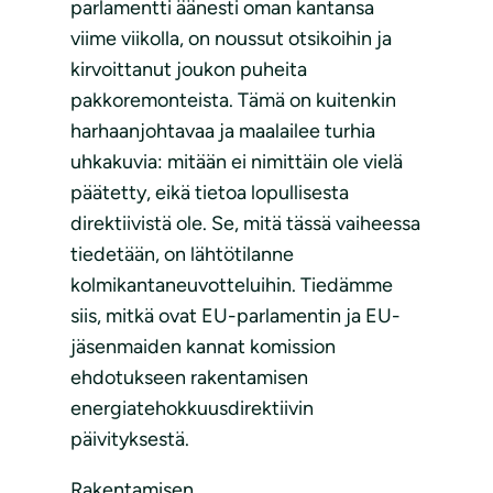
parlamentti äänesti oman kantansa
viime viikolla, on noussut otsikoihin ja
kirvoittanut joukon puheita
pakkoremonteista. Tämä on kuitenkin
harhaanjohtavaa ja maalailee turhia
uhkakuvia: mitään ei nimittäin ole vielä
päätetty, eikä tietoa lopullisesta
direktiivistä ole. Se, mitä tässä vaiheessa
tiedetään, on lähtötilanne
kolmikantaneuvotteluihin. Tiedämme
siis, mitkä ovat EU-parlamentin ja EU-
jäsenmaiden kannat komission
ehdotukseen rakentamisen
energiatehokkuusdirektiivin
päivityksestä.
Rakentamisen