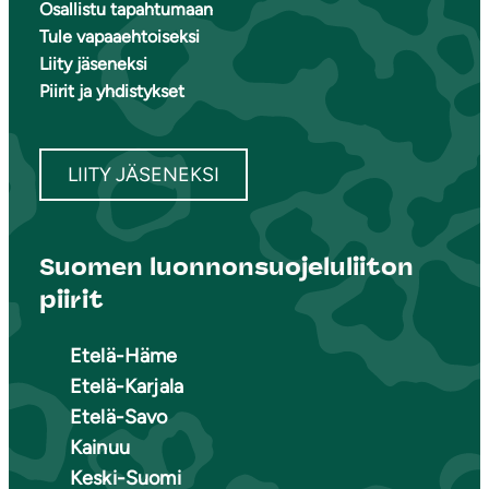
Osallistu tapahtumaan
Tule vapaaehtoiseksi
Liity jäseneksi
Piirit ja yhdistykset
LIITY JÄSENEKSI
Suomen luonnonsuojeluliiton
piirit
Etelä-Häme
Etelä-Karjala
Etelä-Savo
Kainuu
Keski-Suomi