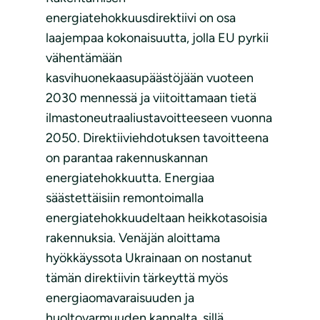
energiatehokkuusdirektiivi on osa
laajempaa kokonaisuutta, jolla EU pyrkii
vähentämään
kasvihuonekaasupäästöjään vuoteen
2030 mennessä ja viitoittamaan tietä
ilmastoneutraaliustavoitteeseen vuonna
2050. Direktiiviehdotuksen tavoitteena
on parantaa rakennuskannan
energiatehokkuutta. Energiaa
säästettäisiin remontoimalla
energiatehokkuudeltaan heikkotasoisia
rakennuksia. Venäjän aloittama
hyökkäyssota Ukrainaan on nostanut
tämän direktiivin tärkeyttä myös
energiaomavaraisuuden ja
huoltovarmuuden kannalta, sillä