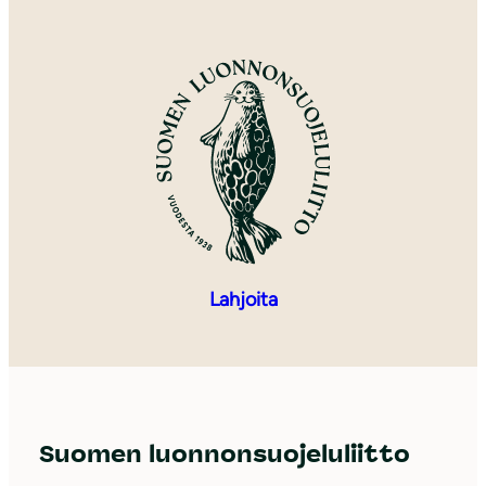
Lahjoita
Suomen luonnonsuojeluliitto