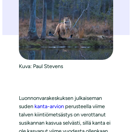
Kuva: Paul Stevens
Luonnonvarakeskuksen julkaiseman
suden
kanta-arvion
perusteella viime
talven kiintiömetsästys on verottanut
susikannan kasvua selvästi, sillä kanta ei
ole kasvanut viime vuodesta ollenkaan.