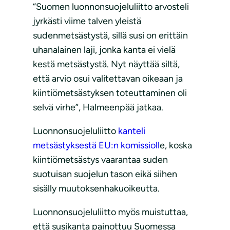
“Suomen luonnonsuojeluliitto arvosteli
jyrkästi viime talven yleistä
sudenmetsästystä, sillä susi on erittäin
uhanalainen laji, jonka kanta ei vielä
kestä metsästystä. Nyt näyttää siltä,
että arvio osui valitettavan oikeaan ja
kiintiömetsästyksen toteuttaminen oli
selvä virhe”, Halmeenpää jatkaa.
Luonnonsuojeluliitto
kanteli
metsästyksestä EU:n komissioll
e, koska
kiintiömetsästys vaarantaa suden
suotuisan suojelun tason eikä siihen
sisälly muutoksenhakuoikeutta.
Luonnonsuojeluliitto myös muistuttaa,
että susikanta painottuu Suomessa