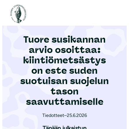
S
i
Etusivu
|
Ajankohtaista
|
Tuore susikannan arvio osoittaa: kiintiömetsästys on este suden suotuisan suojelun tason saavuttamiselle
i
r
Tuore susikannan
r
y
arvio osoittaa:
s
kiintiömetsästys
i
on este suden
s
ä
suotuisan suojelun
l
tason
t
saavuttamiselle
ö
ö
Tiedotteet
–
25.6.2026
n
Tänään julkaistun