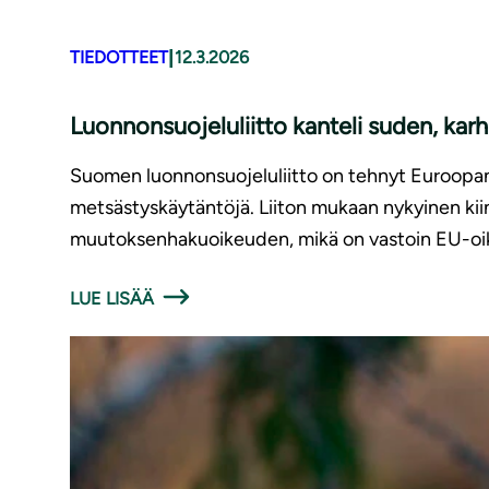
|
TIEDOTTEET
12.3.2026
Luonnonsuojeluliitto kanteli suden, kar
Suomen luonnonsuojeluliitto on tehnyt Euroopan k
metsästyskäytäntöjä. Liiton mukaan nykyinen kiin
muutoksenhakuoikeuden, mikä on vastoin EU-oik
LUE LISÄÄ