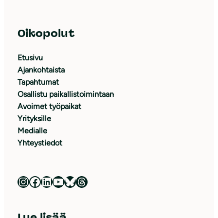
Oikopolut
Etusivu
Ajankohtaista
Tapahtumat
Osallistu paikallistoimintaan
Avoimet työpaikat
Yrityksille
Medialle
Yhteystiedot
Luonnonsuojeluliitto Instagramissa
Luonnonsuojeluliitto Facebookissa
Luonnonsuojeluliitto LinkedInissä
Luonnonsuojeluliiton YouTube-kanava
Luonnonsuojeluliitto Blueskyssa
Luonnonsuojeluliitto Threadsissa
Lue lisää