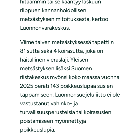
hitaammin tai se kääntyy laskuun
riippuen kannanhoidollisen
metsästyksen mitoituksesta, kertoo
Luonnonvarakeskus.
Viime talven metsästyksessä tapettiin
81 sutta sekä 4 koirasutta, joka on
haitallinen vieraslaji. Yleisen
metsästyksen lisäksi Suomen
riistakeskus myönsi koko maassa vuonna
2025 peräti 143 poikkeuslupaa susien
tappamiseen. Luonnonsuojeluliitto ei ole
vastustanut vahinko- ja
turvallisuusperusteisia tai koirasusien
poistamiseen myönnettyjä
poikkeuslupia.