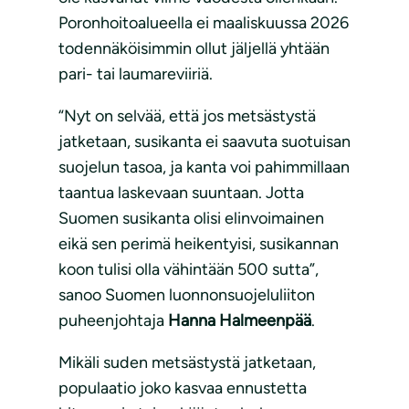
Poronhoitoalueella ei maaliskuussa 2026
todennäköisimmin ollut jäljellä yhtään
pari- tai laumareviiriä.
“Nyt on selvää, että jos metsästystä
jatketaan, susikanta ei saavuta suotuisan
suojelun tasoa, ja kanta voi pahimmillaan
taantua laskevaan suuntaan. Jotta
Suomen susikanta olisi elinvoimainen
eikä sen perimä heikentyisi, susikannan
koon tulisi olla vähintään 500 sutta”,
sanoo Suomen luonnonsuojeluliiton
puheenjohtaja
Hanna Halmeenpää
.
Mikäli suden metsästystä jatketaan,
populaatio joko kasvaa ennustetta