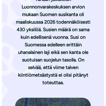
Luonnonvarakeskuksen arvion
mukaan Suomen susikanta oli
maaliskuussa 2026 todennäköisesti
430 yksilöä. Susien määrä on sama
kuin edellisenä vuonna. Susi on
Suomessa edelleen erittäin
uhanalainen laji eikä sen kanta ole
suotuisan suojelun tasolla. On
selvää, että viime talven
kiintiömetsästystä ei olisi pitänyt
toteuttaa.