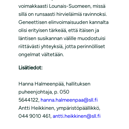
voimakkaasti Lounais-Suomeen, missä
sillä on runsaasti hirvieläimiä ravinnoksi.
Geneettisen elinvoimaisuuden kannalta
olisi erityisen tärkeää, että itäisen ja
läntisen susikannan välille muodostuisi
riittävästi yhteyksiä, jotta perinnölliset
ongelmat vältetään.
Lisätiedot:
Hanna Halmeenpää, hallituksen
puheenjohtaja, p. 050
5644122,
hanna.halmeenpaa@sll.fi
Antti Heikkinen, ympäristöpäällikkö,
044 9010 461,
antti.heikkinen@sll.fi