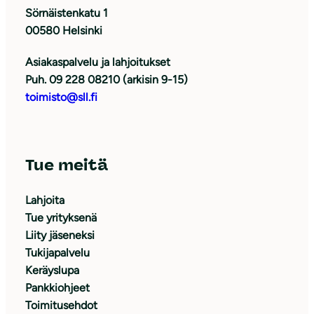
Sörnäistenkatu 1
00580 Helsinki
Asiakaspalvelu ja lahjoitukset
Puh. 09 228 08210 (arkisin 9-15)
toimisto@sll.fi
Tue meitä
Lahjoita
Tue yrityksenä
Liity jäseneksi
Tukijapalvelu
Keräyslupa
Pankkiohjeet
Toimitusehdot