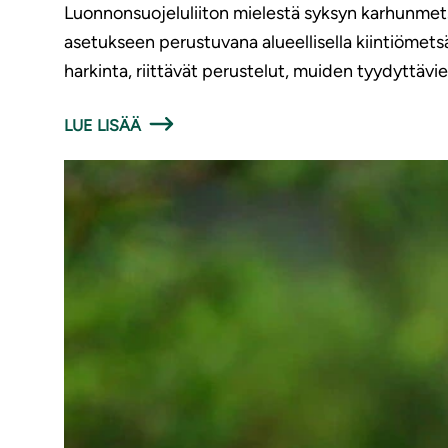
Luonnonsuojeluliiton mielestä syksyn karhunmetsä
asetukseen perustuvana alueellisella kiintiömets
harkinta, riittävät perustelut, muiden tyydyttävi
LUE LISÄÄ