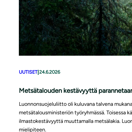
|
UUTISET
24.6.2026
Metsätalouden kestävyyttä parannetaan,
Luonnonsuojeluliitto oli kuluvana talvena mukan
metsätalousministeriön työryhmässä. Toisessa käs
ilmastokestävyyttä muuttamalla metsälakia. Luon
mielipiteen.