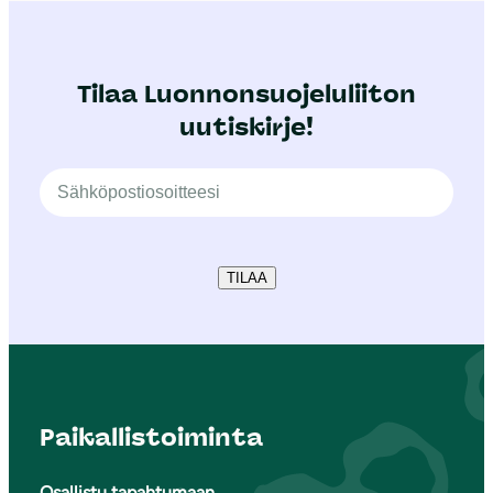
Tilaa Luonnonsuojeluliiton
uutiskirje!
TILAA
Paikallistoiminta
Osallistu tapahtumaan