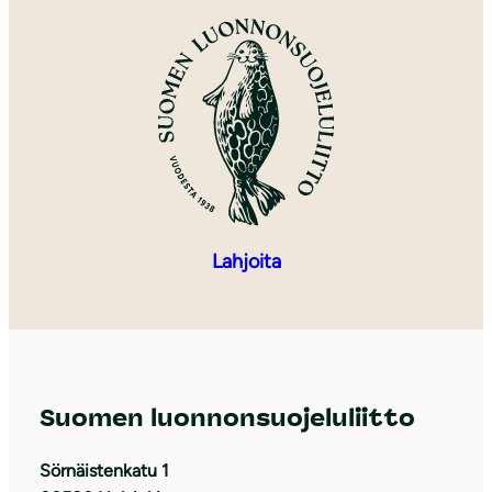
Lahjoita
Suomen luonnonsuojeluliitto
Sörnäistenkatu 1