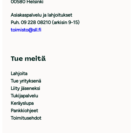
00580 Helsinki
Asiakaspalvelu ja lahjoitukset
Puh. 09 228 08210 (arkisin 9-15)
toimisto@sll.fi
Tue meitä
Lahjoita
Tue yrityksenä
Liity jäseneksi
Tukijapalvelu
Keräyslupa
Pankkiohjeet
Toimitusehdot