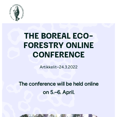
S
i
Etusivu
|
Ajankohtaista
|
THE BOREAL ECO-FORESTRY ONLINE CONFERENCE
i
r
THE BOREAL ECO-
r
y
FORESTRY ONLINE
s
CONFERENCE
i
s
Artikkelit
–
24.3.2022
ä
l
The conference will be held online
t
on 5.–6. April.
ö
ö
n