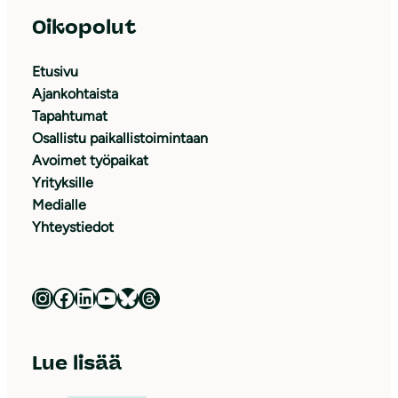
Oikopolut
Etusivu
Ajankohtaista
Tapahtumat
Osallistu paikallistoimintaan
Avoimet työpaikat
Yrityksille
Medialle
Yhteystiedot
Luonnonsuojeluliitto Instagramissa
Luonnonsuojeluliitto Facebookissa
Luonnonsuojeluliitto LinkedInissä
Luonnonsuojeluliiton YouTube-kanava
Luonnonsuojeluliitto Blueskyssa
Luonnonsuojeluliitto Threadsissa
Lue lisää