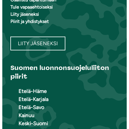
Tule vapaaehtoiseksi
Liity jäseneksi
Piirit ja yhdistykset
LIITY JÄSENEKSI
Suomen luonnonsuojeluliiton
piirit
Etelä-Häme
Etelä-Karjala
Etelä-Savo
Kainuu
Keski-Suomi