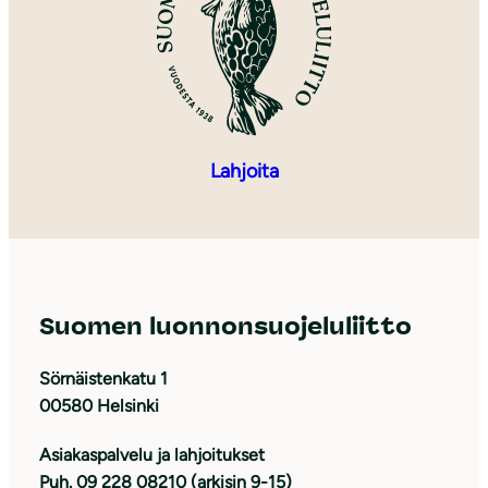
Lahjoita
Suomen luonnonsuojeluliitto
Sörnäistenkatu 1
00580 Helsinki
Asiakaspalvelu ja lahjoitukset
Puh. 09 228 08210 (arkisin 9-15)