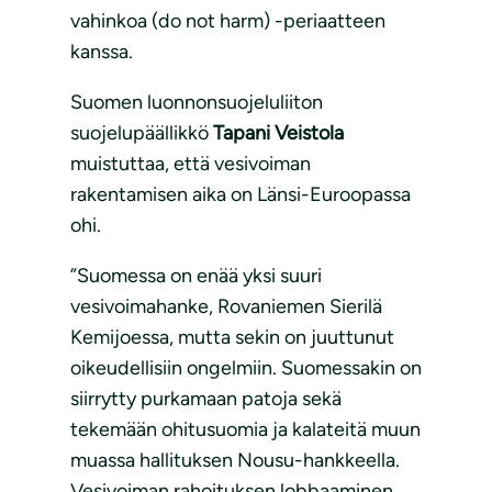
vahinkoa (do not harm) -periaatteen
kanssa.
Suomen luonnonsuojeluliiton
suojelupäällikkö
Tapani Veistola
muistuttaa, että vesivoiman
rakentamisen aika on Länsi-Euroopassa
ohi.
”Suomessa on enää yksi suuri
vesivoimahanke, Rovaniemen Sierilä
Kemijoessa, mutta sekin on juuttunut
oikeudellisiin ongelmiin. Suomessakin on
siirrytty purkamaan patoja sekä
tekemään ohitusuomia ja kalateitä muun
muassa hallituksen Nousu-hankkeella.
Vesivoiman rahoituksen lobbaaminen