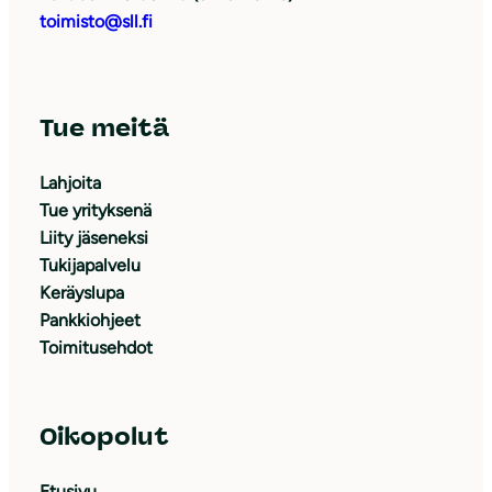
toimisto@sll.fi
Tue meitä
Lahjoita
Tue yrityksenä
Liity jäseneksi
Tukijapalvelu
Keräyslupa
Pankkiohjeet
Toimitusehdot
Oikopolut
Etusivu