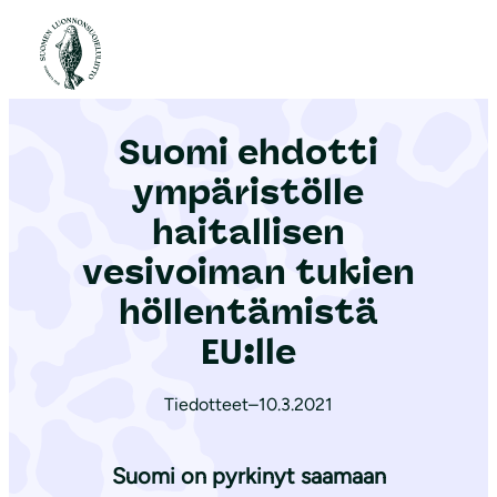
S
i
Etusivu
|
Ajankohtaista
|
Suomi ehdotti ympäristölle haitallisen vesivoiman tukien höllentämistä EU:lle
i
r
Suomi ehdotti
r
y
ympäristölle
s
haitallisen
i
vesivoiman tukien
s
ä
höllentämistä
l
EU:lle
t
ö
Tiedotteet
–
10.3.2021
ö
n
Suomi on pyrkinyt saamaan