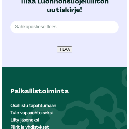
Tilaa Luonnonsuojeluliiton
uutiskirje!
TILAA
Paikallistoiminta
Osallistu tapahtumaan
Tule vapaaehtoiseksi
Liity jäseneksi
Piirit ja yhdistykset