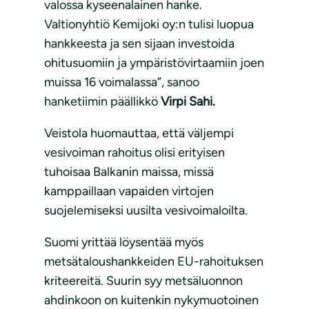
valossa kyseenalainen hanke.
Valtionyhtiö Kemijoki oy:n tulisi luopua
hankkeesta ja sen sijaan investoida
ohitusuomiin ja ympäristövirtaamiin joen
muissa 16 voimalassa”, sanoo
hanketiimin päällikkö
Virpi Sahi.
Veistola huomauttaa, että väljempi
vesivoiman rahoitus olisi erityisen
tuhoisaa Balkanin maissa, missä
kamppaillaan vapaiden virtojen
suojelemiseksi uusilta vesivoimaloilta.
Suomi yrittää löysentää myös
metsätaloushankkeiden EU-rahoituksen
kriteereitä. Suurin syy metsäluonnon
ahdinkoon on kuitenkin nykymuotoinen