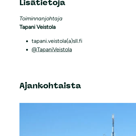
Lisätietoja
Toiminnanjohtaja
Tapani Veistola
tapani.veistola(a)sll.fi
@TapaniVeistola
Ajankohtaista