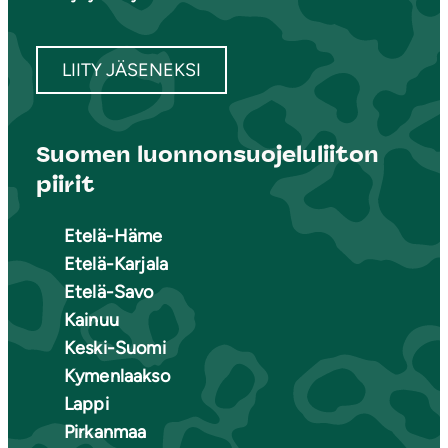
LIITY JÄSENEKSI
Suomen luonnonsuojeluliiton
piirit
Etelä-Häme
Etelä-Karjala
Etelä-Savo
Kainuu
Keski-Suomi
Kymenlaakso
Lappi
Pirkanmaa