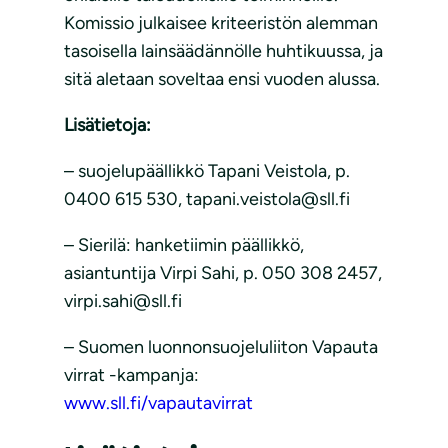
Komissio julkaisee kriteeristön alemman
tasoisella lainsäädännölle huhtikuussa, ja
sitä aletaan soveltaa ensi vuoden alussa.
Lisätietoja:
– suojelupäällikkö Tapani Veistola, p.
0400 615 530, tapani.veistola@sll.fi
– Sierilä: hanketiimin päällikkö,
asiantuntija Virpi Sahi, p. 050 308 2457,
virpi.sahi@sll.fi
– Suomen luonnonsuojeluliiton Vapauta
virrat -kampanja:
www.sll.fi/vapautavirrat