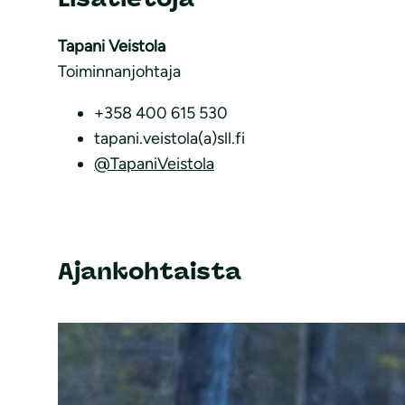
Tapani Veistola
Toiminnanjohtaja
+358 400 615 530
tapani.veistola(a)sll.fi
@TapaniVeistola
Ajankohtaista