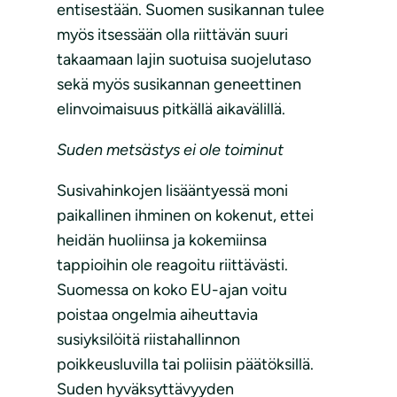
entisestään. Suomen susikannan tulee
myös itsessään olla riittävän suuri
takaamaan lajin suotuisa suojelutaso
sekä myös susikannan geneettinen
elinvoimaisuus pitkällä aikavälillä.
Suden metsästys ei ole toiminut
Susivahinkojen lisääntyessä moni
paikallinen ihminen on kokenut, ettei
heidän huoliinsa ja kokemiinsa
tappioihin ole reagoitu riittävästi.
Suomessa on koko EU-ajan voitu
poistaa ongelmia aiheuttavia
susiyksilöitä riistahallinnon
poikkeusluvilla tai poliisin päätöksillä.
Suden hyväksyttävyyden