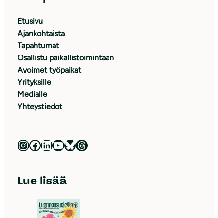
Etusivu
Ajankohtaista
Tapahtumat
Osallistu paikallistoimintaan
Avoimet työpaikat
Yrityksille
Medialle
Yhteystiedot
Luonnonsuojeluliitto Instagramissa
Luonnonsuojeluliitto Facebookissa
Luonnonsuojeluliitto LinkedInissä
Luonnonsuojeluliiton YouTube-kanava
Luonnonsuojeluliitto Blueskyssa
Luonnonsuojeluliitto Threadsissa
Lue lisää