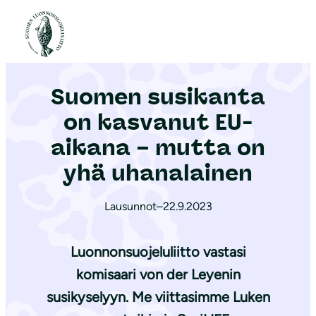
S
i
Etusivu
|
Ajankohtaista
|
Suomen susikanta on kasvanut EU-aikana – mutta on yhä uhanalainen
i
r
Suomen susikanta
r
y
on kasvanut EU-
s
aikana – mutta on
i
yhä uhanalainen
s
ä
Lausunnot
–
22.9.2023
l
t
Luonnonsuojeluliitto vastasi
ö
ö
komisaari von der Leyenin
n
susikyselyyn. Me viittasimme Luken