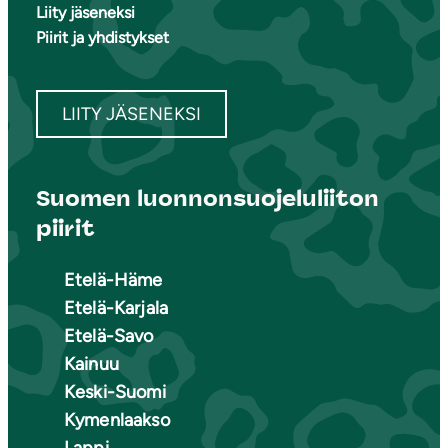
Liity jäseneksi
Piirit ja yhdistykset
LIITY JÄSENEKSI
Suomen luonnonsuojeluliiton
piirit
Etelä-Häme
Etelä-Karjala
Etelä-Savo
Kainuu
Keski-Suomi
Kymenlaakso
Lappi