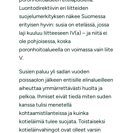
Luontodirektiivin eri liitteiden
suojelumerkityksen näkee Suomessa
erityisen hyvin: susia on etelässä, jossa
laji kuuluu liitteeseen IV(a) – ja niitä ei
ole pohjoisessa, koska
poronhoitoalueella on voimassa vain liite
V.
Susien paluu yli sadan vuoden
poissaolon jälkeen entisille elinalueilleen
aiheuttaa ymmärrettävästi huolta ja
pelkoa. Ihmiset eivät tiedä miten suden
kanssa tulisi menetellä
kohtaamistilanteissa ja kuinka
kotieläimiä tulee suojata. Toistaiseksi
kotieläinvahingot ovat olleet varsin