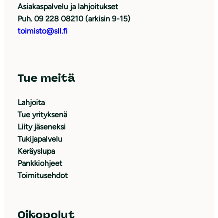
Asiakaspalvelu ja lahjoitukset
Puh. 09 228 08210 (arkisin 9-15)
toimisto@sll.fi
Tue meitä
Lahjoita
Tue yrityksenä
Liity jäseneksi
Tukijapalvelu
Keräyslupa
Pankkiohjeet
Toimitusehdot
Oikopolut