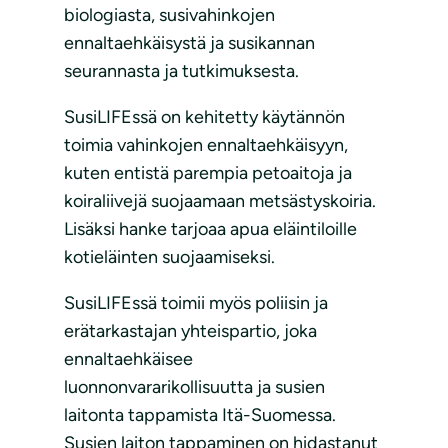
biologiasta, susivahinkojen
ennaltaehkäisystä ja susikannan
seurannasta ja tutkimuksesta.
SusiLIFEssä on kehitetty käytännön
toimia vahinkojen ennaltaehkäisyyn,
kuten entistä parempia petoaitoja ja
koiraliivejä suojaamaan metsästyskoiria.
Lisäksi hanke tarjoaa apua eläintiloille
kotieläinten suojaamiseksi.
SusiLIFEssä toimii myös poliisin ja
erätarkastajan yhteispartio, joka
ennaltaehkäisee
luonnonvararikollisuutta ja susien
laitonta tappamista Itä-Suomessa.
Susien laiton tappaminen on hidastanut