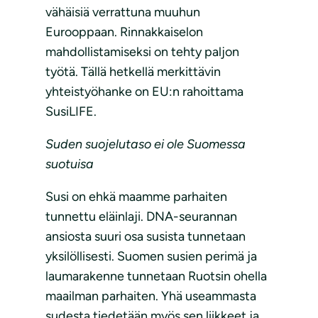
vähäisiä verrattuna muuhun
Eurooppaan. Rinnakkaiselon
mahdollistamiseksi on tehty paljon
työtä. Tällä hetkellä merkittävin
yhteistyöhanke on EU:n rahoittama
SusiLIFE.
Suden suojelutaso ei ole Suomessa
suotuisa
Susi on ehkä maamme parhaiten
tunnettu eläinlaji. DNA-seurannan
ansiosta suuri osa susista tunnetaan
yksilöllisesti. Suomen susien perimä ja
laumarakenne tunnetaan Ruotsin ohella
maailman parhaiten. Yhä useammasta
sudesta tiedetään myös sen liikkeet ja