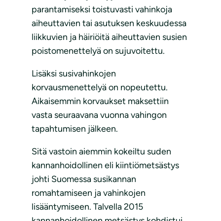
parantamiseksi toistuvasti vahinkoja
aiheuttavien tai asutuksen keskuudessa
liikkuvien ja häiriöitä aiheuttavien susien
poistomenettelyä on sujuvoitettu.
Lisäksi susivahinkojen
korvausmenettelyä on nopeutettu.
Aikaisemmin korvaukset maksettiin
vasta seuraavana vuonna vahingon
tapahtumisen jälkeen.
Sitä vastoin aiemmin kokeiltu suden
kannanhoidollinen eli kiintiömetsästys
johti Suomessa susikannan
romahtamiseen ja vahinkojen
lisääntymiseen. Talvella 2015
kannanhoidollinen metsästys kohdistui