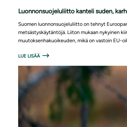
Luonnonsuojeluliitto kanteli suden, kar
Suomen luonnonsuojeluliitto on tehnyt Euroopan k
metsästyskäytäntöjä. Liiton mukaan nykyinen kiin
muutoksenhakuoikeuden, mikä on vastoin EU-oik
LUE LISÄÄ