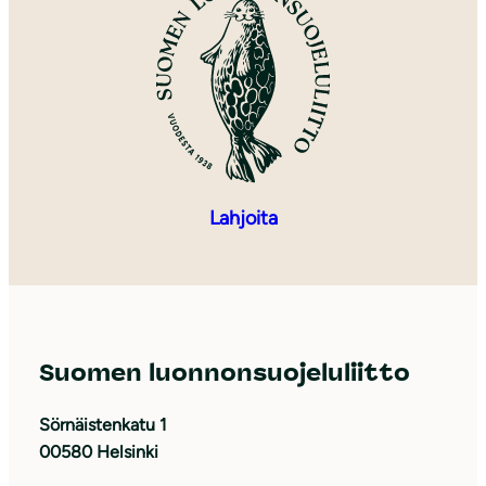
Lahjoita
Suomen luonnonsuojeluliitto
Sörnäistenkatu 1
00580 Helsinki