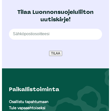
Tilaa Luonnonsuojeluliiton
uutiskirje!
TILAA
Paikallistoiminta
Osallistu tapahtumaan
Tule vapaaehtoiseksi