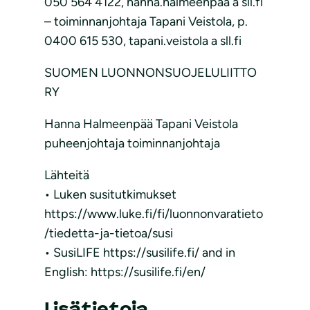
050 564 4122, hanna.halmeenpaa a sll.fi
– toiminnanjohtaja Tapani Veistola, p.
0400 615 530, tapani.veistola a sll.fi
SUOMEN LUONNONSUOJELULIITTO
RY
Hanna Halmeenpää Tapani Veistola
puheenjohtaja toiminnanjohtaja
Lähteitä
• Luken susitutkimukset
https://www.luke.fi/fi/luonnonvaratieto
/tiedetta-ja-tietoa/susi
• SusiLIFE https://susilife.fi/ and in
English: https://susilife.fi/en/
Lisätietoja