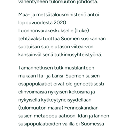
vähentyneen tulomuuton johdosta.
Maa- ja metsätalousministeriö antoi
loppuvuodesta 2020
Luonnonvarakeskukselle (Luke)
tehtäväksi tuottaa Suomen susikannan
suotuisan suojelutason viitearvon
kansainvälisenä tutkimusyhteistyönä.
Tämänhetkisen tutkimustilanteen
mukaan Itä- ja Länsi-Suomen susien
osapopulaatiot eivät ole geneettisesti
elinvoimaisia nykyisen kokoisina ja
nykyisellä kytkeytyneisyydellään
(tulomuuton määrä) Fennoskandian
susien metapopulaatioon. Idän ja lännen
susipopulaatioiden välillä ei Suomessa