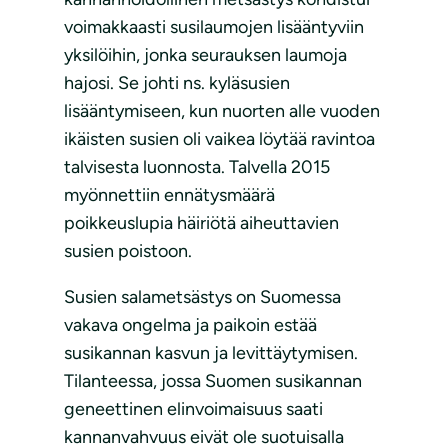
voimakkaasti susilaumojen lisääntyviin
yksilöihin, jonka seurauksen laumoja
hajosi. Se johti ns. kyläsusien
lisääntymiseen, kun nuorten alle vuoden
ikäisten susien oli vaikea löytää ravintoa
talvisesta luonnosta. Talvella 2015
myönnettiin ennätysmäärä
poikkeuslupia häiriötä aiheuttavien
susien poistoon.
Susien salametsästys on Suomessa
vakava ongelma ja paikoin estää
susikannan kasvun ja levittäytymisen.
Tilanteessa, jossa Suomen susikannan
geneettinen elinvoimaisuus saati
kannanvahvuus eivät ole suotuisalla