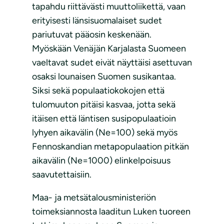
tapahdu riittävästi muuttoliikettä, vaan
erityisesti länsisuomalaiset sudet
pariutuvat pääosin keskenään.
Myöskään Venäjän Karjalasta Suomeen
vaeltavat sudet eivät näyttäisi asettuvan
osaksi lounaisen Suomen susikantaa.
Siksi sekä populaatiokokojen että
tulomuuton pitäisi kasvaa, jotta sekä
itäisen että läntisen susipopulaatioin
lyhyen aikavälin (Ne=100) sekä myös
Fennoskandian metapopulaation pitkän
aikavälin (Ne=1000) elinkelpoisuus
saavutettaisiin.
Maa- ja metsätalousministeriön
toimeksiannosta laaditun Luken tuoreen