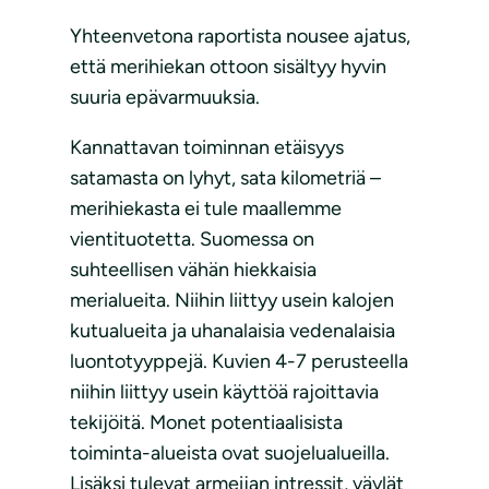
Yhteenvetona raportista nousee ajatus,
että merihiekan ottoon sisältyy hyvin
suuria epävarmuuksia.
Kannattavan toiminnan etäisyys
satamasta on lyhyt, sata kilometriä –
merihiekasta ei tule maallemme
vientituotetta. Suomessa on
suhteellisen vähän hiekkaisia
merialueita. Niihin liittyy usein kalojen
kutualueita ja uhanalaisia vedenalaisia
luontotyyppejä. Kuvien 4-7 perusteella
niihin liittyy usein käyttöä rajoittavia
tekijöitä. Monet potentiaalisista
toiminta-alueista ovat suojelualueilla.
Lisäksi tulevat armeijan intressit, väylät