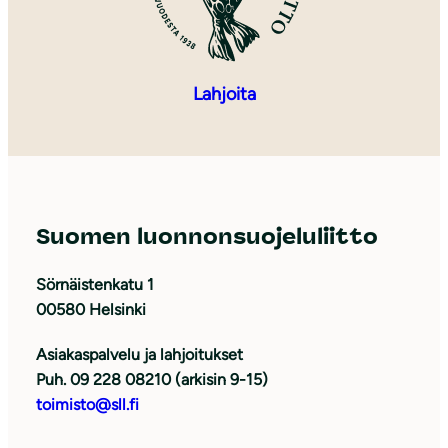
Lahjoita
Suomen luonnonsuojeluliitto
Sörnäistenkatu 1
00580 Helsinki
Asiakaspalvelu ja lahjoitukset
Puh. 09 228 08210 (arkisin 9-15)
toimisto@sll.fi