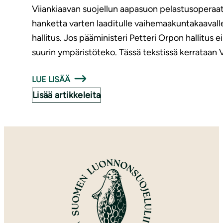
Viiankiaavan suojellun aapasuon pelastusoperaati
hanketta varten laaditulle vaihemaakuntakaaval
hallitus. Jos pääministeri Petteri Orpon hallitus
suurin ympäristöteko. Tässä tekstissä kerrataan V
LUE LISÄÄ
Lisää artikkeleita