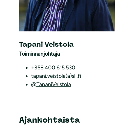
Tapani Veistola
Toiminnanjohtaja
+358 400 615 530
tapani.veistola(a)sll.fi
@TapaniVeistola
Ajankohtaista