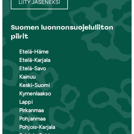
LIITY JÄSENEKSI
Suomen luonnonsuojeluliiton
piirit
Etelä-Häme
Etelä-Karjala
Etelä-Savo
Kainuu
Keski-Suomi
Kymenlaakso
Lappi
Pirkanmaa
Pohjanmaa
Pohjois-Karjala