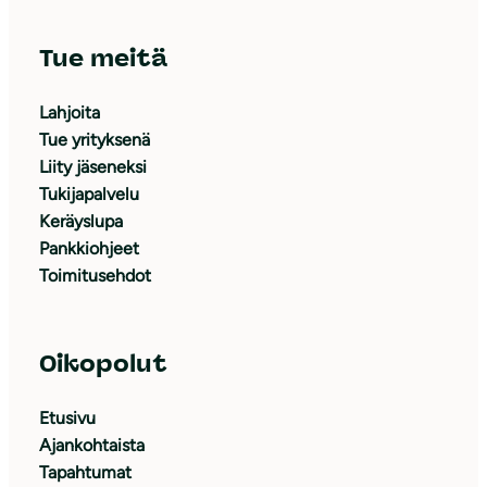
Tue meitä
Lahjoita
Tue yrityksenä
Liity jäseneksi
Tukijapalvelu
Keräyslupa
Pankkiohjeet
Toimitusehdot
Oikopolut
Etusivu
Ajankohtaista
Tapahtumat