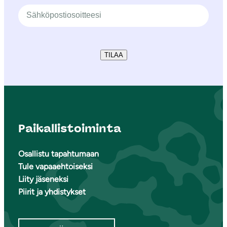
TILAA
Paikallistoiminta
Osallistu tapahtumaan
Tule vapaaehtoiseksi
Liity jäseneksi
Piirit ja yhdistykset