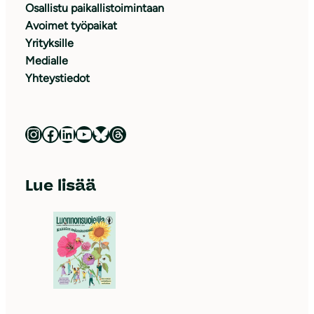
Osallistu paikallistoimintaan
Avoimet työpaikat
Yrityksille
Medialle
Yhteystiedot
Luonnonsuojeluliitto Instagramissa
Luonnonsuojeluliitto Facebookissa
Luonnonsuojeluliitto LinkedInissä
Luonnonsuojeluliiton YouTube-kanava
Luonnonsuojeluliitto Blueskyssa
Luonnonsuojeluliitto Threadsissa
Lue lisää