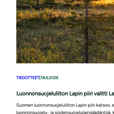
|
TIEDOTTEET
18.6.2026
Luonnonsuojeluliiton Lapin piiri valitti 
Suomen luonnonsuojeluliiton Lapin piiri katsoo, ett
luonnonsuojelu- ja soidensuojelulainsäädäntöä, k