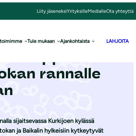
Liity jäseneksi
Yrityksille
Medialle
Ota yhteyttä
 toimimme
Tule mukaan
Ajankohtaista
LAHJOITA
vei norp­pien­
tokan rannalle
an
lla sijaitsevassa Kurkijoen kylässä
okan ja Baikalin hylkeisiin kytkeytyvät