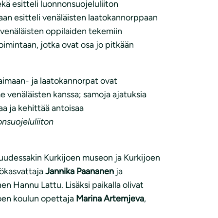
ä esitteli luonnonsuojeluliiton
taan esitteli venäläisten laatokannorppaan
a venäläisten oppilaiden tekemiin
oimintaan, jotka ovat osa jo pitkään
Saimaan- ja laatokannorpat ovat
me venäläisten kanssa; samoja ajatuksia
aa ja kehittää antoisaa
nsuojeluliiton
suudessakin Kurkijoen museon ja Kurkijoen
tökasvattaja
Jannika Paananen
ja
en Hannu Lattu. Lisäksi paikalla olivat
oen koulun opettaja
Marina Artemjeva
,