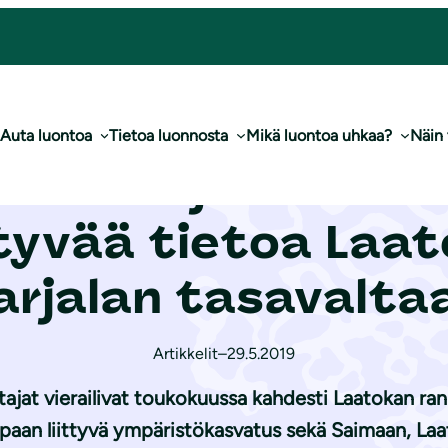
e­luun liittyvää tietoa Laatokan rannalle Karjalan tasavaltaan
Auta luontoa
Tietoa luonnosta
Mikä luontoa uhkaa?
Näin
on­suo­je­lu­liit­to 
iittyvää tietoa Laa
arjalan tasavalta
Artikkelit
–
29.5.2019
jat vierailivat toukokuussa kahdesti Laatokan ranna
ppaan liittyvä ympäristökasvatus sekä Saimaan, Laat