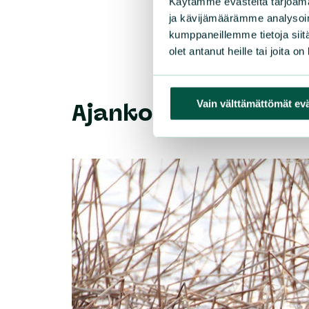
Käytämme evästeitä tarjoama
ja kävijämäärämme analysoim
kumppaneillemme tietoja siitä
olet antanut heille tai joita o
Vain välttämättömät ev
Ajankohtaista