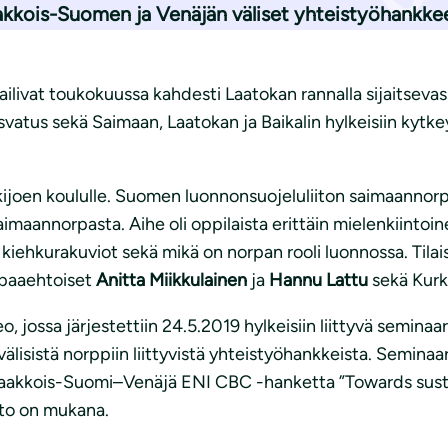
kkois-Suomen ja Venäjän väliset yhteistyöhankke
ilivat toukokuussa kahdesti Laatokan rannalla sijaitsevas
asvatus sekä Saimaan, Laatokan ja Baikalin hylkeisiin kyt
kijoen koululle. Suomen luonnonsuojeluliiton saimaannor
imaannorpasta. Aihe oli oppilaista erittäin mielenkiintoin
kiehkurakuviot sekä mikä on norpan rooli luonnossa. Tilais
vapaaehtoiset
Anitta Miikkulainen
ja
Hannu Lattu
sekä Kurk
, jossa järjestettiin 24.5.2019 hylkeisiin liittyvä seminaa
isistä norppiin liittyvistä yhteistyöhankkeista. Seminaari
Kaakkois-Suomi–Venäjä ENI CBC -hanketta ”Towards sust
tto on mukana.