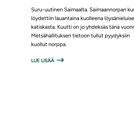
Suru-uutinen Saimaalta. Saimaannorpan kuu
löydettiin lauantaina kuolleena löysänieluis
katiskasta. Kuutti on jo yhdeksäs tänä vuon
Metsähallituksen tietoon tullut pyydyksiin
kuollut norppa.
LUE LISÄÄ