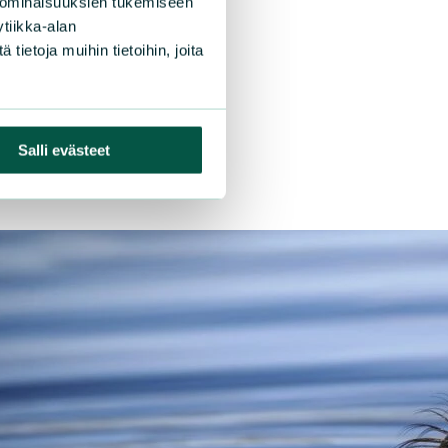
 ominaisuuksien tukemiseen
tiikka-alan
ietoja muihin tietoihin, joita
Salli evästeet