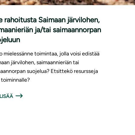
|
ISET
9.6.2026
 rahoitusta Saimaan järvilohen,
maanieriän ja/tai saimaannorpan
jeluun
 mielessänne toimintaa, jolla voisi edistää
aan järvilohen, saimaannieriän tai
aannorpan suojelua? Etsittekö resursseja
e toiminnalle?
LISÄÄ