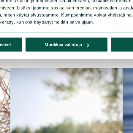
mme sisällön ja mainosten räätälöimiseen, sosiaalisen median
iseen. Lisäksi jaamme sosiaalisen median, mainosalan ja analy
, miten käytät sivustoamme. Kumppanimme voivat yhdistää näitä t
n kerätty, kun olet käyttänyt heidän palvelujaan.
ästeet
Muokkaa valintoja