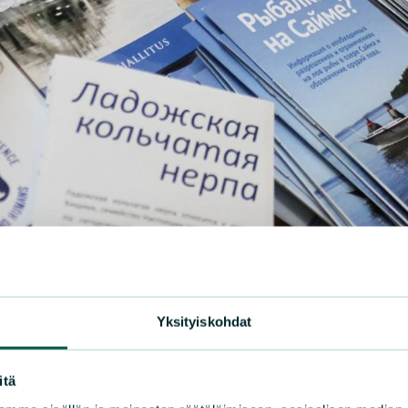
Yksityiskohdat
itä
Norppatietoa on tarjolla monella kielellä. Kuva: Hanne