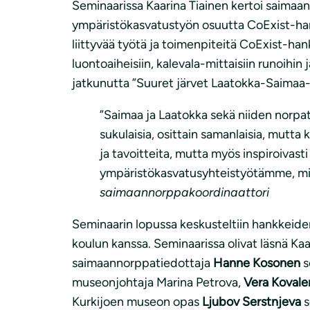
Seminaarissa Kaarina Tiainen kertoi saimaa
ympäristökasvatustyön osuutta CoExist-h
liittyvää työtä ja toimenpiteitä CoExist-han
luontoaiheisiin, kalevala-mittaisiin runoihi
jatkunutta ”Suuret järvet Laatokka-Saimaa-
”Saimaa ja Laatokka sekä niiden norpat
sukulaisia, osittain samanlaisia, mutt
ja tavoitteita, mutta myös inspiroivast
ympäristökasvatusyhteistyötämme, mist
saimaannorppakoordinaattori
Seminaarin lopussa keskusteltiin hankkeide
koulun kanssa. Seminaarissa olivat läsnä Ka
saimaannorppatiedottaja
Hanne Kosonen
s
museonjohtaja Marina Petrova,
Vera Kovale
Kurkijoen museon opas
Ljubov Serstnjeva
s