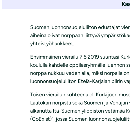
i
Kaa
Suomen luonnonsuojeluliiton edustajat viera
aiheina olivat norppaan liittyvä ympäristök
yhteistyöhankkeet.
Ensimmäinen vierailu 7.5.2019 suuntasi Kur
koululla kahdelle oppilasryhmälle luennon sa
norppa nukkuu veden alla, miksi norpalla on 
luonnonsuojeluliiton Etelä-Karjalan piirin 
Toisen vierailun kohteena oli Kurkijoen museo
Laatokan norpista sekä Suomen ja Venäjän väl
alkanutta Itä-Suomen yliopiston vetämää 
(CoExist)”, jossa Suomen luonnonsuojelulii