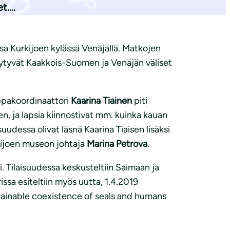
et….
sa Kurkijoen kylässä Venäjällä. Matkojen
keytyvät Kaakkois-Suomen ja Venäjän väliset
ppakoordinaattori
Kaarina Tiainen
piti
en, ja lapsia kiinnostivat mm. kuinka kauan
uudessa olivat läsnä Kaarina Tiaisen lisäksi
ijoen museon johtaja
Marina Petrova
.
ri. Tilaisuudessa keskusteltiin Saimaan ja
ssa esiteltiin myös uutta, 1.4.2019
ainable coexistence of seals and humans