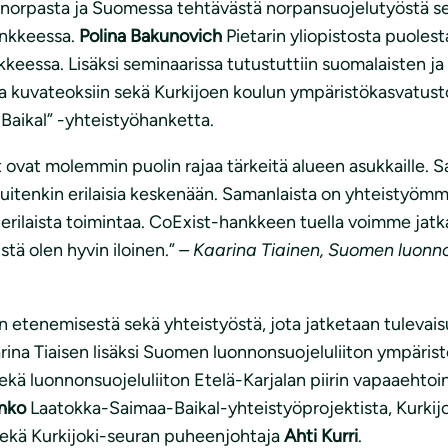
nnorpasta ja Suomessa tehtävästä norpansuojelutyöstä sek
ankkeessa.
Polina Bakunovich
Pietarin yliopistosta puoles
kkeessa. Lisäksi seminaarissa tutustuttiin suomalaisten j
n ja kuvateoksiin sekä Kurkijoen koulun ympäristökasvatust
Baikal” -yhteistyöhanketta.
 ovat molemmin puolin rajaa tärkeitä alueen asukkaille. 
a kuitenkin erilaisia keskenään. Samanlaista on yhteistyöm
i erilaista toimintaa. CoExist-hankkeen tuella voimme jatk
ä olen hyvin iloinen.”
– Kaarina Tiainen, Suomen luonno
n etenemisestä sekä yhteistyöstä, jota jatketaan tulevai
arina Tiaisen lisäksi Suomen luonnonsuojeluliiton ympäris
ekä luonnonsuojeluliiton Etelä-Karjalan piirin vapaaehtoin
nko
Laatokka-Saimaa-Baikal-yhteistyöprojektista, Kurkij
ekä Kurkijoki-seuran puheenjohtaja
Ahti Kurri
.