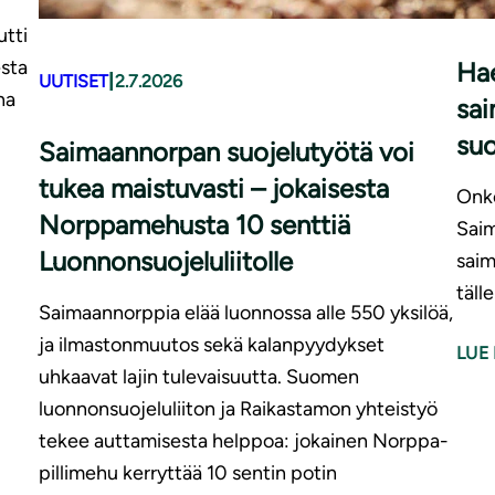
UUT
tti
esta
Hae
|
UUTISET
2.7.2026
na
sai
suo
Saimaannorpan suojelutyötä voi
tukea maistuvasti – jokaisesta
Onko
Norppamehusta 10 senttiä
Saim
Luonnonsuojeluliitolle
saim
täll
Saimaannorppia elää luonnossa alle 550 yksilöä,
ja ilmastonmuutos sekä kalanpyydykset
LUE 
uhkaavat lajin tulevaisuutta. Suomen
luonnonsuojeluliiton ja Raikastamon yhteistyö
tekee auttamisesta helppoa: jokainen Norppa-
pillimehu kerryttää 10 sentin potin