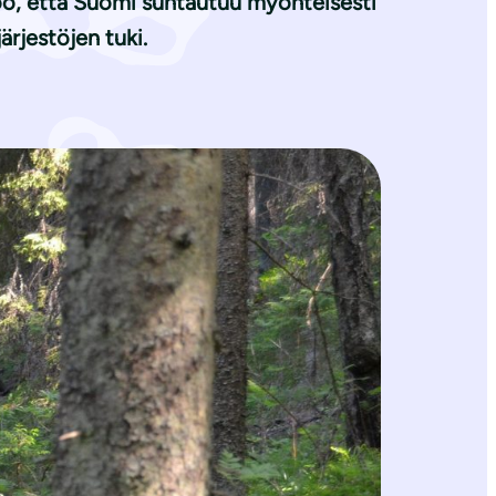
voo, että Suomi suhtautuu myönteisesti
ärjestöjen tuki.