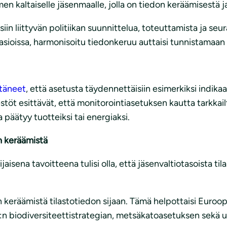
n kaltaiselle jäsenmaalle, jolla on tiedon keräämisestä 
in liittyvän politiikan suunnittelua, toteuttamista ja se
ioissa, harmonisoitu tiedonkeruu auttaisi tunnistamaan n
ttäneet
, että asetusta täydennettäisiin esimerkiksi indikaa
estöt esittävät, että monitorointiasetuksen kautta tarkka
a päätyy tuotteiksi tai energiaksi.
n keräämistä
jaisena tavoitteena tulisi olla, että jäsenvaltiotasoista t
n keräämistä tilastotiedon sijaan. Tämä helpottaisi Euro
U:n biodiversiteettistrategian, metsäkatoasetuksen sekä uu