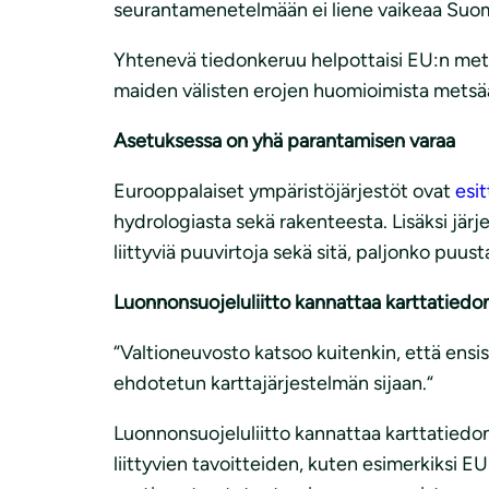
seurantamenetelmään ei liene vaikeaa Suome
Yhtenevä tiedonkeruu helpottaisi EU:n metsi
maiden välisten erojen huomioimista metsäas
Asetuksessa on yhä parantamisen varaa
Eurooppalaiset ympäristöjärjestöt ovat
esi
hydrologiasta sekä rakenteesta. Lisäksi järj
liittyviä puuvirtoja sekä sitä, paljonko puust
Luonnonsuojeluliitto kannattaa karttatiedo
“Valtioneuvosto katsoo kuitenkin, että ensisi
ehdotetun karttajärjestelmän sijaan.“
Luonnonsuojeluliitto kannattaa karttatiedo
liittyvien tavoitteiden, kuten esimerkiksi E