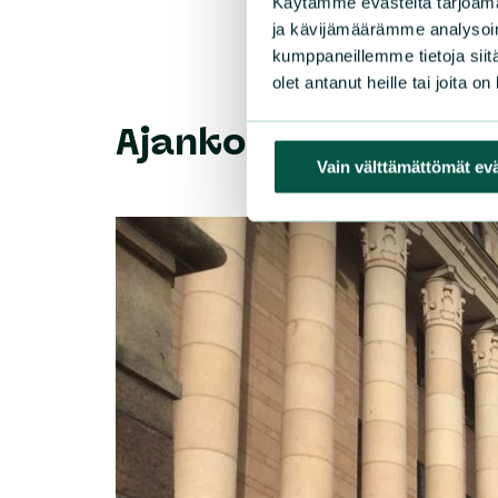
Käytämme evästeitä tarjoama
ja kävijämäärämme analysoim
kumppaneillemme tietoja siitä
olet antanut heille tai joita o
Ajankohtaista
Vain välttämättömät ev