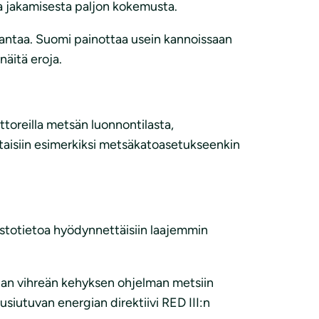
ja jakamisesta paljon kokemusta.
urantaa. Suomi painottaa usein kannoissaan
äitä eroja.
ttoreilla metsän luonnontilasta,
iltaisiin esimerkiksi metsäkatoasetukseenkin
ilastotietoa hyödynnettäisiin laajemmin
opan vihreän kehyksen ohjelman metsiin
siutuvan energian direktiivi RED III:n