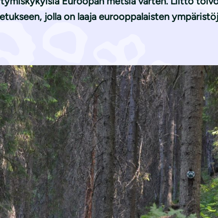
tymiskykyisiä Euroopan metsiä varten. Liitto toi
tukseen, jolla on laaja eurooppalaisten ympäristöj