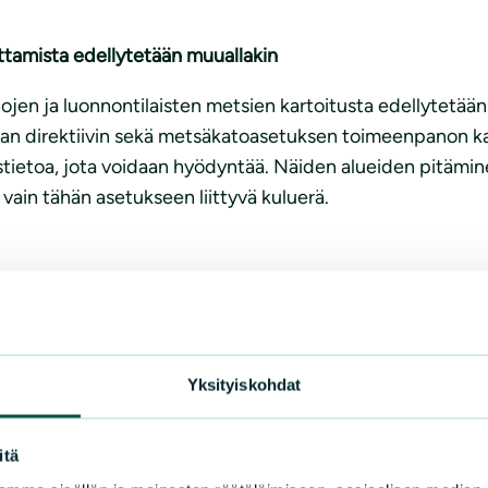
ttamista edellytetään muuallakin
jen ja luonnontilaisten metsien kartoitusta edellytetään
an direktiivin sekä metsäkatoasetuksen toimeenpanon kann
stietoa, jota voidaan hyödyntää. Näiden alueiden pitämi
 vain tähän asetukseen liittyvä kuluerä.
Yksityiskohdat
itä