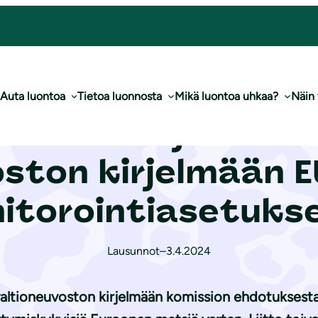
oston kirjelmään EU:n metsien mo­ni­to­roin­tia­se­tuksesta
Auta luontoa
Tietoa luonnosta
Mikä luontoa uhkaa?
Näin
­non­suo­je­lu­lii­
oston kirjelmään E
i­to­roin­tia­se­tuk
Lausunnot
–
3.4.2024
 valtioneuvoston kirjelmään komission ehdotuksest