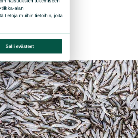
 ominaisuuksien tukemiseen
tiikka-alan
ietoja muihin tietoihin, joita
Salli evästeet