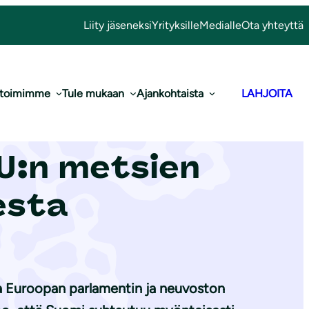
Liity jäseneksi
Yrityksille
Medialle
Ota yhteyttä
 toimimme
Tule mukaan
Ajankohtaista
LAHJOITA
ton lausunto
U:n metsien
sesta
a Euroopan parlamentin ja neuvoston