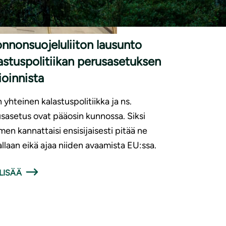
|
SUNNOT
9.6.2026
nnonsuojeluliiton lausunto
astuspolitiikan perusasetuksen
ioinnista
 yhteinen kalastuspolitiikka ja ns.
sasetus ovat pääosin kunnossa. Siksi
en kannattaisi ensisijaisesti pitää ne
llaan eikä ajaa niiden avaamista EU:ssa.
LISÄÄ