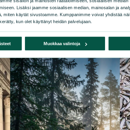
mme sisällön ja mainosten räätälöimiseen, sosiaalisen median
iseen. Lisäksi jaamme sosiaalisen median, mainosalan ja analy
, miten käytät sivustoamme. Kumppanimme voivat yhdistää näitä t
n kerätty, kun olet käyttänyt heidän palvelujaan.
ästeet
Muokkaa valintoja