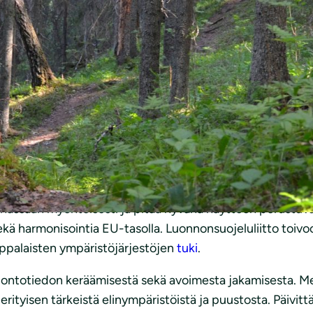
ta lausua ja toteaa seuraavaa:
a metsätiedosta
nnassaan myönteisesti ja pitää hyvänä näyttöön perustuv
ä harmonisointia EU-tasolla. Luonnonsuojeluliitto toivo
oppalaisten ympäristöjärjestöjen
tuki
.
uontotiedon keräämisestä sekä avoimesta jakamisesta. Me
i erityisen tärkeistä elinympäristöistä ja puustosta. Päi