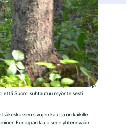
an päätöksenteon tukemista, laadukkaan ja
o, että Suomi suhtautuu myönteisesti
tsäkeskuksen sivujen kautta on kaikille
vittäminen Euroopan laajuiseen yhtenevään