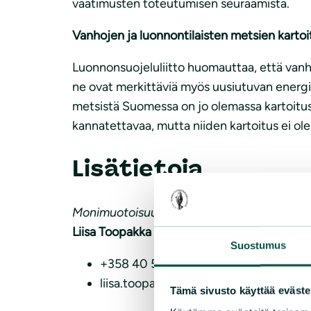
vaatimusten toteutumisen seuraamista.
Vanhojen ja luonnontilaisten metsien kartoi
Luonnonsuojeluliitto huomauttaa, että vanho
ne ovat merkittäviä myös uusiutuvan energi
metsistä Suomessa on jo olemassa kartoitu
kannatettavaa, mutta niiden kartoitus ei ole
Lisätietoja
Monimuotoisuusasiantuntija
Liisa Toopakka
Suostumus
+358 40 504 2989
liisa.toopakka(a)sll.fi
Tämä sivusto käyttää eväste