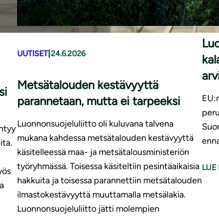
LAU
Luo
|
UUTISET
24.6.2026
kal
arv
Metsätalouden kestävyyttä
si
EU:n
parannetaan, mutta ei tarpeeksi
peru
Luonnonsuojeluliitto oli kuluvana talvena
Suom
yhtyy
mukana kahdessa metsätalouden kestävyyttä
enna
ita.
käsitelleessä maa- ja metsätalousministeriön
työryhmässä. Toisessa käsiteltiin pesintäaikaisia
LUE 
yös
hakkuita ja toisessa parannettiin metsätalouden
a
ilmastokestävyyttä muuttamalla metsälakia.
Luonnonsuojeluliitto jätti molempien