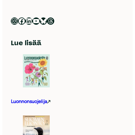
Luonnonsuojeluliitto Instagramissa
Luonnonsuojeluliitto Facebookissa
Luonnonsuojeluliitto LinkedInissä
Luonnonsuojeluliiton YouTube-kanava
Luonnonsuojeluliitto Blueskyssa
Luonnonsuojeluliitto Threadsissa
Lue lisää
Luonnonsuojelija