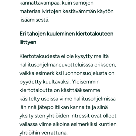
kannattavampaa, kuin samojen
materiaalivirtojen kestävämmän käytön
lisäämisestä.
Eri tahojen kuuleminen kiertotalouteen
liittyen
Kiertotaloudesta ei ole kysytty meiltä
hallitusohjelmaneuvotteluisssa erikseen,
vaikka esimerkiksi luonnonsuojelusta on
pyydetty kuultavaksi. Yleisemmin
kiertotaloutta on käsittääksemme
käsitelty useissa viime hallitusohjelmissa
lähinnä jätepolitiikan kannalta ja siinä
yksityisten yhtiöiden intressit ovat olleet
vallassa viime aikoina esimerkiksi kuntien
yhtiöihin verrattuna.