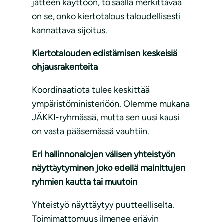
jätteen käyttöön, toisaalla merkittävää
on se, onko kiertotalous taloudellisesti
kannattava sijoitus.
Kiertotalouden edistämisen keskeisiä
ohjausrakenteita
Koordinaatiota tulee keskittää
ympäristöministeriöön. Olemme mukana
JÄKKI-ryhmässä, mutta sen uusi kausi
on vasta pääsemässä vauhtiin.
Eri hallinnonalojen välisen yhteistyön
näyttäytyminen
joko edellä mainittujen
ryhmien kautta tai muutoin
Yhteistyö näyttäytyy puutteelliselta.
Toimimattomuus ilmenee eriävin