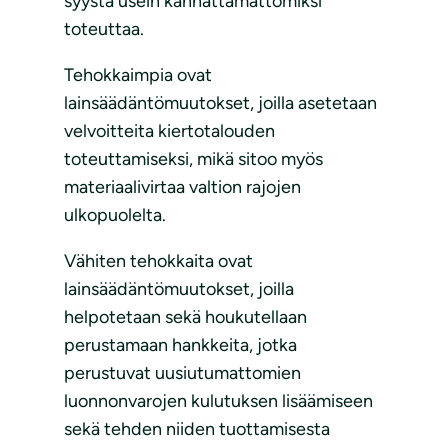
syystä usein kannattamattomiksi
toteuttaa.
Tehokkaimpia ovat
lainsäädäntömuutokset, joilla asetetaan
velvoitteita kiertotalouden
toteuttamiseksi, mikä sitoo myös
materiaalivirtaa valtion rajojen
ulkopuolelta.
Vähiten tehokkaita ovat
lainsäädäntömuutokset, joilla
helpotetaan sekä houkutellaan
perustamaan hankkeita, jotka
perustuvat uusiutumattomien
luonnonvarojen kulutuksen lisäämiseen
sekä tehden niiden tuottamisesta