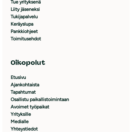
Tue yrityksenä
Liity jäseneksi
Tukijapalvelu
Keräyslupa
Pankkiohjeet
Toimitusehdot
Oikopolut
Etusivu
Ajankohtaista
Tapahtumat
Osallistu paikallistoimintaan
Avoimet työpaikat
Yrityksille
Medialle
Yhteystiedot