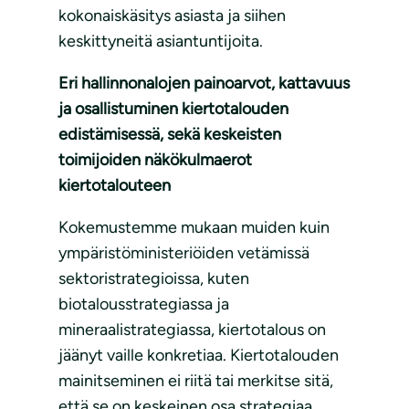
kokonaiskäsitys asiasta ja siihen
keskittyneitä asiantuntijoita.
Eri hallinnonalojen painoarvot, kattavuus
ja osallistuminen kiertotalouden
edistämisessä, sekä keskeisten
toimijoiden näkökulmaerot
kiertotalouteen
Kokemustemme mukaan muiden kuin
ympäristöministeriöiden vetämissä
sektoristrategioissa, kuten
biotalousstrategiassa ja
mineraalistrategiassa, kiertotalous on
jäänyt vaille konkretiaa. Kiertotalouden
mainitseminen ei riitä tai merkitse sitä,
että se on keskeinen osa strategiaa,