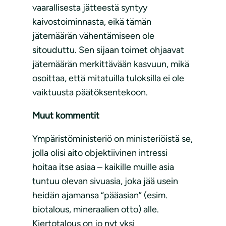
vaarallisesta jätteestä syntyy
kaivostoiminnasta, eikä tämän
jätemäärän vähentämiseen ole
sitouduttu. Sen sijaan toimet ohjaavat
jätemäärän merkittävään kasvuun, mikä
osoittaa, että mitatuilla tuloksilla ei ole
vaiktuusta päätöksentekoon.
Muut kommentit
Ympäristöministeriö on ministeriöistä se,
jolla olisi aito objektiivinen intressi
hoitaa itse asiaa – kaikille muille asia
tuntuu olevan sivuasia, joka jää usein
heidän ajamansa “pääasian” (esim.
biotalous, mineraalien otto) alle.
Kiertotalous on jo nyt yksi