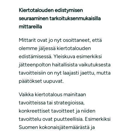
Kiertotalouden edistymisen
seuraaminen
tarkoituksenmukaisilla
mittareilla
Mittarit ovat jo nyt osoittaneet, että
olemme jäljessä kiertotalouden
edistämisessä. Yleiskuva esimerkiksi
jätteenpolton haitallisista vaikutuksesta
tavoitteisiin on nyt laajasti jaettu, mutta
päätökset uupuvat.
Vaikka kiertotalous mainitaan
tavoitteissa tai strategioissa,
konkreettiset tavoitteet ja niiden
tavoittelu ovat puutteellisia. Esimerkiksi
Suomen kokonaisjätemäärästä ja