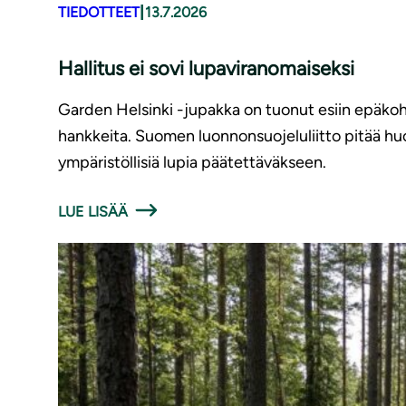
|
TIEDOTTEET
13.7.2026
Hallitus ei sovi lupaviranomaiseksi
Garden Helsinki -jupakka on tuonut esiin epäkohti
hankkeita. Suomen luonnonsuojeluliitto pitää hu
ympäristöllisiä lupia päätettäväkseen.
LUE LISÄÄ