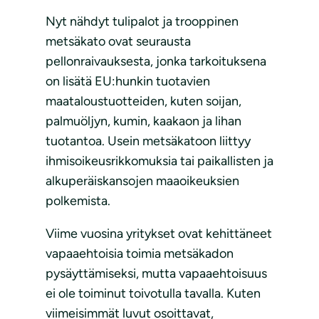
Nyt nähdyt tulipalot ja trooppinen
metsäkato ovat seurausta
pellonraivauksesta, jonka tarkoituksena
on lisätä EU:hunkin tuotavien
maataloustuotteiden, kuten soijan,
palmuöljyn, kumin, kaakaon ja lihan
tuotantoa. Usein metsäkatoon liittyy
ihmisoikeusrikkomuksia tai paikallisten ja
alkuperäiskansojen maaoikeuksien
polkemista.
Viime vuosina yritykset ovat kehittäneet
vapaaehtoisia toimia metsäkadon
pysäyttämiseksi, mutta vapaaehtoisuus
ei ole toiminut toivotulla tavalla. Kuten
viimeisimmät luvut osoittavat,