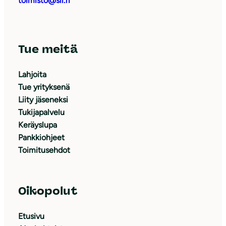
toimisto@sll.fi
Tue meitä
Lahjoita
Tue yrityksenä
Liity jäseneksi
Tukijapalvelu
Keräyslupa
Pankkiohjeet
Toimitusehdot
Oikopolut
Etusivu