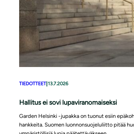
|
TIEDOTTEET
13.7.2026
Hallitus ei sovi lupaviranomaiseksi
Garden Helsinki -jupakka on tuonut esiin epäkohti
hankkeita. Suomen luonnonsuojeluliitto pitää hu
ympäristöllisiä lupia päätettäväkseen.