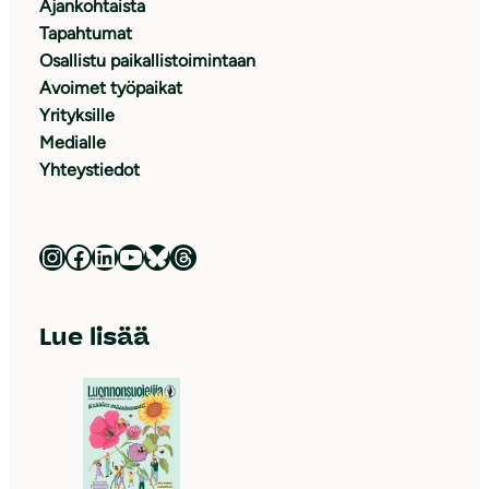
Ajankohtaista
Tapahtumat
Osallistu paikallistoimintaan
Avoimet työpaikat
Yrityksille
Medialle
Yhteystiedot
Luonnonsuojeluliitto Instagramissa
Luonnonsuojeluliitto Facebookissa
Luonnonsuojeluliitto LinkedInissä
Luonnonsuojeluliiton YouTube-kanava
Luonnonsuojeluliitto Blueskyssa
Luonnonsuojeluliitto Threadsissa
Lue lisää