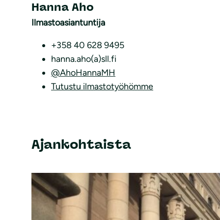
Hanna Aho
Ilmastoasiantuntija
+358 40 628 9495
hanna.aho(a)sll.fi
@AhoHannaMH
Tutustu ilmastotyöhömme
Ajankohtaista