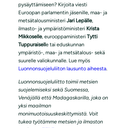
pysäyttämiseen? Kirjoita viesti
Euroopan parlamentin jäsenille, maa- ja
metsätalousministeri
Jari Lepälle
,
ilmasto- ja ympäristöministeri
Krista
Mikkoselle
, eurooppaministeri
Tytti
Tuppuraisell
e tai eduskunnan
ympäristö-, maa- ja metsätalous- sekä
suurelle valiokunnalle. Lue myös
Luonnonsuojeluliiton lausunto aiheesta
.
Luonnonsuojeluliitto toimii metsien
suojelemiseksi sekä Suomessa,
Venäjällä että Madagaskarilla, joka on
yksi maailman
monimuotoisuuskeskittymistä. Voit
tukea työtämme metsien ja ilmaston