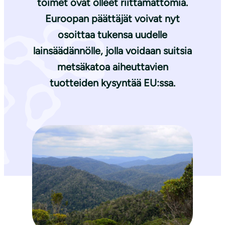
toimet ovat olleet riittämättömiä.
Euroopan päättäjät voivat nyt
osoittaa tukensa uudelle
lainsäädännölle, jolla voidaan suitsia
metsäkatoa aiheuttavien
tuotteiden kysyntää EU:ssa.