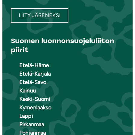
LIITY JÄSENEKSI
Suomen luonnonsuojeluliiton
piirit
Etelä-Häme
Etelä-Karjala
Etelä-Savo
Kainuu
Keski-Suomi
Kymenlaakso
Lappi
Pirkanmaa
Pohjanmaa