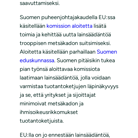
saavuttamiseksi.
Suomen puheenjohtajakaudella EU:ssa
käsitellään
komission aloitetta
lisätä
toimia ja kehittää uutta lainsäädäntöä
trooppisen metsäkadon suitsimiseksi.
Aloitetta käsitellään parhaillaan
Suomen
eduskunnassa
. Suomen pitäisikin tukea
pian työnsä aloittavaa komissiota
laatimaan lainsäädäntöä, jolla voidaan
varmistaa tuotantoketjujen läpinäkyvyys
ja se, että yritykset ja sijoittajat
minimoivat metsäkadon ja
ihmisoikeusrikkomukset
tuotantoketjuista.
EU:lla on jo ennestään lainsäädäntöä,