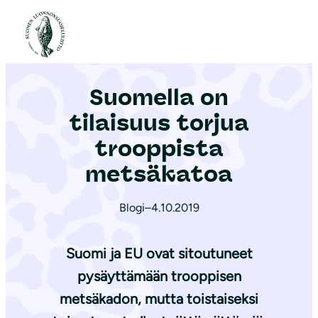
S
i
Etusivu
|
Ajankohtaista
|
Suomella on tilaisuus torjua trooppista metsäkatoa
i
r
Suomella on
r
y
tilaisuus torjua
s
trooppista
i
metsäkatoa
s
ä
Blogi
–
4.10.2019
l
t
Suomi ja EU ovat sitoutuneet
ö
ö
pysäyttämään trooppisen
n
metsäkadon, mutta toistaiseksi